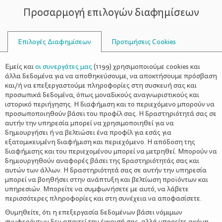
Προσαρμογή επιλογών διαφημίσεων
ΣΥΜΒΟΥΛΟΙ
Επιλογές Διαφημίσεων
Προτιμήσεις Cookies
ΒΡΕΦΟΝΗΠΙΑΚΌ ΣΤΑΘΜΌ
Εμείς και
οι συνεργάτες μας
(
1199
) χρησιμοποιούμε cookies και
άλλα δεδομένα για να αποθηκεύσουμε, να αποκτήσουμε πρόσβαση
και/ή να επεξεργαστούμε πληροφορίες στη συσκευή σας και
προσωπικά δεδομένα, όπως μοναδικούς αναγνωριστικούς και
ιστορικό περιήγησης. Η διαφήμιση και το περιεχόμενο μπορούν να
προσωποποιηθούν βάσει του προφίλ σας. Η δραστηριότητά σας σε
αυτήν την υπηρεσία μπορεί να χρησιμοποιηθεί για να
δημιουργήσει ή να βελτιώσει ένα προφίλ για εσάς για
εξατομικευμένη διαφήμιση και περιεχόμενο. Η απόδοση της
διαφήμισης και του περιεχομένου μπορεί να μετρηθεί. Μπορούν να
δημιουργηθούν αναφορές βάσει της δραστηριότητάς σας και
αυτών των άλλων. Η δραστηριότητά σας σε αυτήν την υπηρεσία
μπορεί να βοηθήσει στην ανάπτυξη και βελτίωση προϊόντων και
υπηρεσιών. Μπορείτε να συμφωνήσετε με αυτό, να λάβετε
περισσότερες πληροφορίες και στη συνέχεια να αποφασίσετε.
Θυμηθείτε, ότι η επεξεργασία δεδομένων βάσει νόμιμων
συμφερόντων δεν απαιτεί την έγκρισή σας, αλλά μπορείτε ακόμη