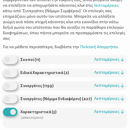
να επιλέξετε να αποχωρήσετε κάνοντας κλικ στις
λεπτομέρειες
κάτω από 'Συνεργάτες (Νόμιμο Συμφέρον)'. Οι επιλογές σας
επηρεάζουν μόνο αυτόν τον ιστότοπο. Μπορείτε να αλλάξετε
γνώμη ανά πάσα στιγμή κάνοντας κλικ στο εικονίδιο στην κάτω
δεξιά γωνία του ιστότοπου που θα ανοίξει το παράθυρο επιλογών
Το μεγάλο δίλημμα: παιδικός σταθμός ή
διαφημίσεων, όπου πάντα μπορείτε να προσαρμόσετε τις επιλογές
σπίτι;
σας.
Για να μάθετε περισσότερα, διαβάστε την
Πολιτική Απορρήτου
.
Λεπτομέρειες
↓
Σκοποί
(
11
)
Λεπτομέρειες
↓
Ειδικά Χαρακτηριστικά
(
2
)
Λεπτομέρειες
↓
Συνεργάτες
(
1199
)
Λεπτομέρειες
↓
Συνεργάτες (Νόμιμο Ενδιαφέρον)
(
427
)
Χρήσιμοι Σύνδεσμοι
Λεπτομέρειες
↓
Χαρακτηριστικά
(
3
)
(απαιτούμενο)
Τι είναι το ΔΕΛΤΑ moms