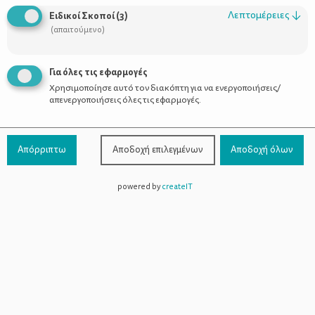
Οι Σύμβουλοι
Λεπτομέρειες
↓
Ειδικοί Σκοποί
(
3
)
Προϊόντα
(απαιτούμενο)
Για όλες τις εφαρμογές
Χρησιμοποίησε αυτό τον διακόπτη για να ενεργοποιήσεις/
Επικοινωνία
απενεργοποιήσεις όλες τις εφαρμογές.
Τηλέφωνο Επικοινωνίας:
800-1199-800
(από σταθερό,
Απόρριπτω
Αποδοχή επιλεγμένων
Αποδοχή όλων
χωρίς χρέωση)
powered by
createIT
Facebook
Instagram
Youtube
Spotify