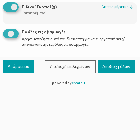
Λεπτομέρειες
↓
Ειδικοί Σκοποί
(
3
)
(απαιτούμενο)
Θηλασμός και διατροφή
Για όλες τις εφαρμογές
Χρησιμοποίησε αυτό τον διακόπτη για να ενεργοποιήσεις/
απενεργοποιήσεις όλες τις εφαρμογές.
Απόρριπτω
Αποδοχή επιλεγμένων
Αποδοχή όλων
powered by
createIT
Χρήσιμοι Σύνδεσμοι
Τι είναι το ΔΕΛΤΑ moms
Οι Σύμβουλοι
Προϊόντα