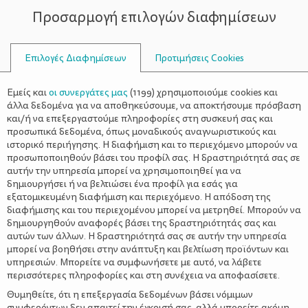
Προσαρμογή επιλογών διαφημίσεων
ΣΥΜΒΟΥΛΟΙ
Επιλογές Διαφημίσεων
Προτιμήσεις Cookies
ΥΓΡΆ
Εμείς και
οι συνεργάτες μας
(
1199
) χρησιμοποιούμε cookies και
άλλα δεδομένα για να αποθηκεύσουμε, να αποκτήσουμε πρόσβαση
και/ή να επεξεργαστούμε πληροφορίες στη συσκευή σας και
προσωπικά δεδομένα, όπως μοναδικούς αναγνωριστικούς και
ιστορικό περιήγησης. Η διαφήμιση και το περιεχόμενο μπορούν να
προσωποποιηθούν βάσει του προφίλ σας. Η δραστηριότητά σας σε
αυτήν την υπηρεσία μπορεί να χρησιμοποιηθεί για να
δημιουργήσει ή να βελτιώσει ένα προφίλ για εσάς για
εξατομικευμένη διαφήμιση και περιεχόμενο. Η απόδοση της
διαφήμισης και του περιεχομένου μπορεί να μετρηθεί. Μπορούν να
δημιουργηθούν αναφορές βάσει της δραστηριότητάς σας και
αυτών των άλλων. Η δραστηριότητά σας σε αυτήν την υπηρεσία
μπορεί να βοηθήσει στην ανάπτυξη και βελτίωση προϊόντων και
υπηρεσιών. Μπορείτε να συμφωνήσετε με αυτό, να λάβετε
περισσότερες πληροφορίες και στη συνέχεια να αποφασίσετε.
Θυμηθείτε, ότι η επεξεργασία δεδομένων βάσει νόμιμων
συμφερόντων δεν απαιτεί την έγκρισή σας, αλλά μπορείτε ακόμη