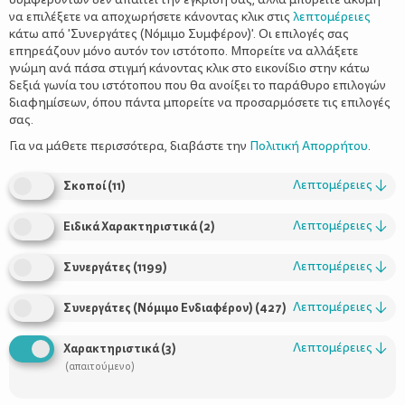
να επιλέξετε να αποχωρήσετε κάνοντας κλικ στις
λεπτομέρειες
κάτω από 'Συνεργάτες (Νόμιμο Συμφέρον)'. Οι επιλογές σας
επηρεάζουν μόνο αυτόν τον ιστότοπο. Μπορείτε να αλλάξετε
γνώμη ανά πάσα στιγμή κάνοντας κλικ στο εικονίδιο στην κάτω
δεξιά γωνία του ιστότοπου που θα ανοίξει το παράθυρο επιλογών
Λοιμώξεις, οι πιο συχνές αρρώστιες
διαφημίσεων, όπου πάντα μπορείτε να προσαρμόσετε τις επιλογές
σας.
Για να μάθετε περισσότερα, διαβάστε την
Πολιτική Απορρήτου
.
Λεπτομέρειες
↓
Σκοποί
(
11
)
Λεπτομέρειες
↓
Ειδικά Χαρακτηριστικά
(
2
)
Λεπτομέρειες
↓
Συνεργάτες
(
1199
)
Λεπτομέρειες
↓
Συνεργάτες (Νόμιμο Ενδιαφέρον)
(
427
)
Λεπτομέρειες
↓
Χαρακτηριστικά
(
3
)
(απαιτούμενο)