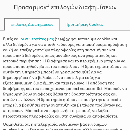
Προσαρμογή επιλογών διαφημίσεων
ΣΥΜΒΟΥΛΟΙ
Επιλογές Διαφημίσεων
Προτιμήσεις Cookies
ΟΙΚΟΓΕΝΕΙΑΚΈΣ ΔΡΑΣΤΗΡΙΌΤΗΤΕΣ
ΟΙΚΟΓΈΝΕΙΑ
>
“Το αγόρι με τη βαλίτσα” του
Εμείς και
οι συνεργάτες μας
(
1199
) χρησιμοποιούμε cookies και
Μάικ Κένι ξανά στο Θέατρο
άλλα δεδομένα για να αποθηκεύσουμε, να αποκτήσουμε πρόσβαση
και/ή να επεξεργαστούμε πληροφορίες στη συσκευή σας και
Κάππα
προσωπικά δεδομένα, όπως μοναδικούς αναγνωριστικούς και
ιστορικό περιήγησης. Η διαφήμιση και το περιεχόμενο μπορούν να
προσωποποιηθούν βάσει του προφίλ σας. Η δραστηριότητά σας σε
αυτήν την υπηρεσία μπορεί να χρησιμοποιηθεί για να
δημιουργήσει ή να βελτιώσει ένα προφίλ για εσάς για
εξατομικευμένη διαφήμιση και περιεχόμενο. Η απόδοση της
διαφήμισης και του περιεχομένου μπορεί να μετρηθεί. Μπορούν να
δημιουργηθούν αναφορές βάσει της δραστηριότητάς σας και
αυτών των άλλων. Η δραστηριότητά σας σε αυτήν την υπηρεσία
μπορεί να βοηθήσει στην ανάπτυξη και βελτίωση προϊόντων και
υπηρεσιών. Μπορείτε να συμφωνήσετε με αυτό, να λάβετε
περισσότερες πληροφορίες και στη συνέχεια να αποφασίσετε.
Θυμηθείτε, ότι η επεξεργασία δεδομένων βάσει νόμιμων
συμφερόντων δεν απαιτεί την έγκρισή σας, αλλά μπορείτε ακόμη