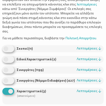
να επιλέξετε να αποχωρήσετε κάνοντας κλικ στις
λεπτομέρειες
κάτω από 'Συνεργάτες (Νόμιμο Συμφέρον)'. Οι επιλογές σας
επηρεάζουν μόνο αυτόν τον ιστότοπο. Μπορείτε να αλλάξετε
γνώμη ανά πάσα στιγμή κάνοντας κλικ στο εικονίδιο στην κάτω
δεξιά γωνία του ιστότοπου που θα ανοίξει το παράθυρο επιλογών
διαφημίσεων, όπου πάντα μπορείτε να προσαρμόσετε τις επιλογές
σας.
Της Πέπης Νικολοπούλου
Για να μάθετε περισσότερα, διαβάστε την
Πολιτική Απορρήτου
.
Λεπτομέρειες
↓
Σκοποί
(
11
)
ένα ιδανικό βιβλίο για παιδιά 1-3 ετών
Αν αναζητάτε
, τότε
θα πρέπει να στρέψετε το μάτι σας σε απλά βιβλία ανακάλυψης
Λεπτομέρειες
↓
Ειδικά Χαρακτηριστικά
(
2
)
με υφασμάτινες επιφάνειες, διαφορετικές υφές και μαλακά
μέρη. Τα μικρά αυτής της ηλικίας τρελαίνονται να τα αγγίζουν
Λεπτομέρειες
↓
Συνεργάτες
(
1199
)
με τα μικροσκοπικά δαχτυλάκια τους. Βιβλία με παιχνιδιάρικη
εικονογράφηση, έντονα χρώματα και απλά νοήματα που λίγο-
Λεπτομέρειες
↓
Συνεργάτες (Νόμιμο Ενδιαφέρον)
(
427
)
πολύ μοιάζουν με ένα διασκεδαστικό παιχνίδι. Γιατί σε αυτό το
αναπτυξιακό στάδιο τα παιδιά μέσα από το παιχνίδι και τις
Λεπτομέρειες
↓
Χαρακτηριστικά
(
3
)
φορμάρουν
αξιολογούν
διασκεδαστικές εμπειρίες
,
και
(απαιτούμενο)
ξεκαθαρίζουν
λίγο πολύ τις ιδέες, τα συναισθήματα και τις
σύνθετες δράσεις.