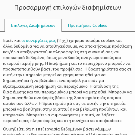
Προσαρμογή επιλογών διαφημίσεων
ΣΥΜΒΟΥΛΟΙ
Επιλογές Διαφημίσεων
Προτιμήσεις Cookies
ΟΙΚΟΓΕΝΕΙΑΚΈΣ ΔΡΑΣΤΗΡΙΌΤΗΤΕΣ
ΟΙΚΟΓΈΝΕΙΑ
>
Το βιβλίο του μήνα: «Παίζω
Εμείς και
οι συνεργάτες μας
(
1199
) χρησιμοποιούμε cookies και
Κρυφτό»!
άλλα δεδομένα για να αποθηκεύσουμε, να αποκτήσουμε πρόσβαση
και/ή να επεξεργαστούμε πληροφορίες στη συσκευή σας και
προσωπικά δεδομένα, όπως μοναδικούς αναγνωριστικούς και
ιστορικό περιήγησης. Η διαφήμιση και το περιεχόμενο μπορούν να
προσωποποιηθούν βάσει του προφίλ σας. Η δραστηριότητά σας σε
αυτήν την υπηρεσία μπορεί να χρησιμοποιηθεί για να
δημιουργήσει ή να βελτιώσει ένα προφίλ για εσάς για
εξατομικευμένη διαφήμιση και περιεχόμενο. Η απόδοση της
διαφήμισης και του περιεχομένου μπορεί να μετρηθεί. Μπορούν να
δημιουργηθούν αναφορές βάσει της δραστηριότητάς σας και
αυτών των άλλων. Η δραστηριότητά σας σε αυτήν την υπηρεσία
μπορεί να βοηθήσει στην ανάπτυξη και βελτίωση προϊόντων και
υπηρεσιών. Μπορείτε να συμφωνήσετε με αυτό, να λάβετε
περισσότερες πληροφορίες και στη συνέχεια να αποφασίσετε.
Θυμηθείτε, ότι η επεξεργασία δεδομένων βάσει νόμιμων
συμφερόντων δεν απαιτεί την έγκρισή σας, αλλά μπορείτε ακόμη