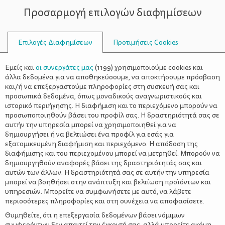
Προσαρμογή επιλογών διαφημίσεων
ΣΥΜΒΟΥΛΟΙ
Επιλογές Διαφημίσεων
Προτιμήσεις Cookies
ΟΙΚΟΓΕΝΕΙΑΚΈΣ ΔΡΑΣΤΗΡΙΌΤΗΤΕΣ
ΟΙΚΟΓΈΝΕΙΑ
>
Το βιβλίο του μήνα: «Πίκο και
Εμείς και
οι συνεργάτες μας
(
1199
) χρησιμοποιούμε cookies και
Λόλα»
άλλα δεδομένα για να αποθηκεύσουμε, να αποκτήσουμε πρόσβαση
και/ή να επεξεργαστούμε πληροφορίες στη συσκευή σας και
προσωπικά δεδομένα, όπως μοναδικούς αναγνωριστικούς και
ιστορικό περιήγησης. Η διαφήμιση και το περιεχόμενο μπορούν να
προσωποποιηθούν βάσει του προφίλ σας. Η δραστηριότητά σας σε
αυτήν την υπηρεσία μπορεί να χρησιμοποιηθεί για να
δημιουργήσει ή να βελτιώσει ένα προφίλ για εσάς για
εξατομικευμένη διαφήμιση και περιεχόμενο. Η απόδοση της
διαφήμισης και του περιεχομένου μπορεί να μετρηθεί. Μπορούν να
δημιουργηθούν αναφορές βάσει της δραστηριότητάς σας και
αυτών των άλλων. Η δραστηριότητά σας σε αυτήν την υπηρεσία
μπορεί να βοηθήσει στην ανάπτυξη και βελτίωση προϊόντων και
υπηρεσιών. Μπορείτε να συμφωνήσετε με αυτό, να λάβετε
περισσότερες πληροφορίες και στη συνέχεια να αποφασίσετε.
Θυμηθείτε, ότι η επεξεργασία δεδομένων βάσει νόμιμων
συμφερόντων δεν απαιτεί την έγκρισή σας, αλλά μπορείτε ακόμη