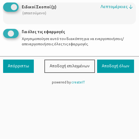
Λεπτομέρειες
↓
Ειδικοί Σκοποί
(
3
)
(απαιτούμενο)
Για όλες τις εφαρμογές
Χρησιμοποίησε αυτό τον διακόπτη για να ενεργοποιήσεις/
απενεργοποιήσεις όλες τις εφαρμογές.
Απόρριπτω
Αποδοχή επιλεγμένων
Αποδοχή όλων
powered by
createIT
Έτσι είναι κάπως και ο Πίκο και η Λόλα. Οι δύο αχώριστοι φίλοι
Η Εκδρομή
μας, που στην πρώτη τους περιπέτεια με τίτλο
,
καλούνται να προετοιμαστούν στο πι και φι για να μην χάσουν
ούτε στιγμή διασκέδασης. Και ανακαλύπτουν τη
διαφορετικότητά τους. Σε κάθε σελίδα ξεδιπλώνεται η
αγωνιώδης προσπάθεια της Λόλα να ετοιμάσει τη βαλίτσα της
με το δικό της μοναδικό, ολίγον ανοργάνωτο τρόπο. Πού είναι
άραγε το καπέλο της, μήπως έφαγε το σάντουιτς που ετοίμασε;