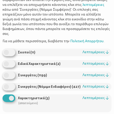
να επιλέξετε να αποχωρήσετε κάνοντας κλικ στις
λεπτομέρειες
κάτω από 'Συνεργάτες (Νόμιμο Συμφέρον)'. Οι επιλογές σας
επηρεάζουν μόνο αυτόν τον ιστότοπο. Μπορείτε να αλλάξετε
γνώμη ανά πάσα στιγμή κάνοντας κλικ στο εικονίδιο στην κάτω
δεξιά γωνία του ιστότοπου που θα ανοίξει το παράθυρο επιλογών
διαφημίσεων, όπου πάντα μπορείτε να προσαρμόσετε τις επιλογές
σας.
Tης Πέπης Νικολοπούλου
Για να μάθετε περισσότερα, διαβάστε την
Πολιτική Απορρήτου
.
Λεπτομέρειες
↓
Σκοποί
(
11
)
Ο Πίκο και η Λόλα – Η εκδρομή
Έχω μία φίλη που πάντα ήταν
πιο οργανωτική από εμένα. Ήταν πάντα έτοιμη σε χρόνο
Λεπτομέρειες
↓
Ειδικά Χαρακτηριστικά
(
2
)
μηδενικό, τα είχε σκεφθεί όλα προτού ακόμα συμβούν, είχε τις
λύσεις στο τραπέζι και πάντα με εντυπωσίαζε με την καθόλα
Λεπτομέρειες
↓
Συνεργάτες
(
1199
)
επιτυχημένη ανάληψη οποιασδήποτε κοινής μας δράσης. Είναι
κάποιοι άνθρωποι που έχουν οργανωτικό ταλέντο, πώς να το
Λεπτομέρειες
↓
Συνεργάτες (Νόμιμο Ενδιαφέρον)
(
427
)
κάνουμε – και καλό θα ήταν να το παραδεχθούμε εμείς οι
υπόλοιποι και να τους δώσουμε το χρόνο και το χώρο τους να το
Λεπτομέρειες
↓
Χαρακτηριστικά
(
3
)
ξεδιπλώσουν. Άλλωστε προς όφελός μας θα είναι.
(απαιτούμενο)