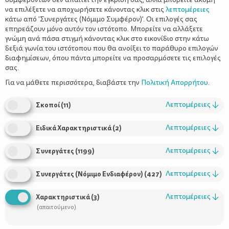
να επιλέξετε να αποχωρήσετε κάνοντας κλικ στις
λεπτομέρειες
κάτω από 'Συνεργάτες (Νόμιμο Συμφέρον)'. Οι επιλογές σας
επηρεάζουν μόνο αυτόν τον ιστότοπο. Μπορείτε να αλλάξετε
γνώμη ανά πάσα στιγμή κάνοντας κλικ στο εικονίδιο στην κάτω
δεξιά γωνία του ιστότοπου που θα ανοίξει το παράθυρο επιλογών
Της Πέπης Νικολοπούλου
διαφημίσεων, όπου πάντα μπορείτε να προσαρμόσετε τις επιλογές
σας.
Για να μάθετε περισσότερα, διαβάστε την
Πολιτική Απορρήτου
.
Τώρα! Ένα βιβλίο για ανυπόμονα παιδιά
Ο Άρτσι όπως όλα
Λεπτομέρειες
↓
Σκοποί
(
11
)
άλλωστε τα παιδάκια, γιατί όχι και τα μικρά ζωάκια, είναι
ανυπόμονος. Θέλει όλα όσα σκέφτεται και αποφασίζει να κάνει,
Λεπτομέρειες
↓
Ειδικά Χαρακτηριστικά
(
2
)
να γίνονται αμέσως, τη στιγμή που εκείνος το ζητάει χωρίς
καμία καθυστέρηση. Και είναι τόσο πολλά αυτά που θέλει να
Λεπτομέρειες
↓
Συνεργάτες
(
1199
)
κάνει κάθε μέρα. Και, βέβαια, θέλει να τα κάνει... ΤΩΡΑ!
Λεπτομέρειες
↓
Συνεργάτες (Νόμιμο Ενδιαφέρον)
(
427
)
Λεπτομέρειες
↓
Χαρακτηριστικά
(
3
)
(απαιτούμενο)