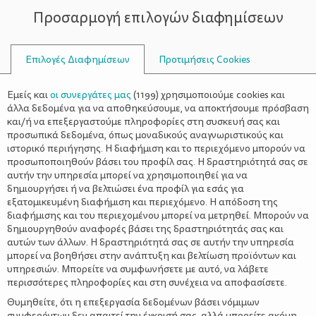
Προσαρμογή επιλογών διαφημίσεων
ΣΥΜΒΟΥΛΟΙ
Επιλογές Διαφημίσεων
Προτιμήσεις Cookies
ΟΙΚΟΓΕΝΕΙΑΚΈΣ ΔΡΑΣΤΗΡΙΌΤΗΤΕΣ
ΟΙΚΟΓΈΝΕΙΑ
>
ΤΟ ΒΙΒΛΙΟ ΤΟΥ ΜΗΝΑ: «Τώρα!»
Εμείς και
οι συνεργάτες μας
(
1199
) χρησιμοποιούμε cookies και
άλλα δεδομένα για να αποθηκεύσουμε, να αποκτήσουμε πρόσβαση
και/ή να επεξεργαστούμε πληροφορίες στη συσκευή σας και
προσωπικά δεδομένα, όπως μοναδικούς αναγνωριστικούς και
ιστορικό περιήγησης. Η διαφήμιση και το περιεχόμενο μπορούν να
προσωποποιηθούν βάσει του προφίλ σας. Η δραστηριότητά σας σε
αυτήν την υπηρεσία μπορεί να χρησιμοποιηθεί για να
δημιουργήσει ή να βελτιώσει ένα προφίλ για εσάς για
εξατομικευμένη διαφήμιση και περιεχόμενο. Η απόδοση της
διαφήμισης και του περιεχομένου μπορεί να μετρηθεί. Μπορούν να
δημιουργηθούν αναφορές βάσει της δραστηριότητάς σας και
αυτών των άλλων. Η δραστηριότητά σας σε αυτήν την υπηρεσία
μπορεί να βοηθήσει στην ανάπτυξη και βελτίωση προϊόντων και
υπηρεσιών. Μπορείτε να συμφωνήσετε με αυτό, να λάβετε
περισσότερες πληροφορίες και στη συνέχεια να αποφασίσετε.
Θυμηθείτε, ότι η επεξεργασία δεδομένων βάσει νόμιμων
συμφερόντων δεν απαιτεί την έγκρισή σας, αλλά μπορείτε ακόμη