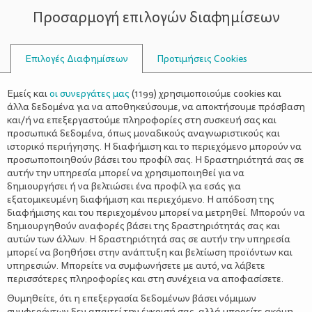
Προσαρμογή επιλογών διαφημίσεων
ΣΥΜΒΟΥΛΟΙ
Επιλογές Διαφημίσεων
Προτιμήσεις Cookies
Η ΖΩΉ ΜΕ ΈΝΑ ΠΑΙΔΊ
ΠΑΙΔΊ
>
Το παιχνίδι ως μέσο ψυχαγωγίας
Εμείς και
οι συνεργάτες μας
(
1199
) χρησιμοποιούμε cookies και
αλλά και μάθησης
άλλα δεδομένα για να αποθηκεύσουμε, να αποκτήσουμε πρόσβαση
και/ή να επεξεργαστούμε πληροφορίες στη συσκευή σας και
προσωπικά δεδομένα, όπως μοναδικούς αναγνωριστικούς και
ιστορικό περιήγησης. Η διαφήμιση και το περιεχόμενο μπορούν να
προσωποποιηθούν βάσει του προφίλ σας. Η δραστηριότητά σας σε
αυτήν την υπηρεσία μπορεί να χρησιμοποιηθεί για να
δημιουργήσει ή να βελτιώσει ένα προφίλ για εσάς για
εξατομικευμένη διαφήμιση και περιεχόμενο. Η απόδοση της
διαφήμισης και του περιεχομένου μπορεί να μετρηθεί. Μπορούν να
δημιουργηθούν αναφορές βάσει της δραστηριότητάς σας και
αυτών των άλλων. Η δραστηριότητά σας σε αυτήν την υπηρεσία
μπορεί να βοηθήσει στην ανάπτυξη και βελτίωση προϊόντων και
υπηρεσιών. Μπορείτε να συμφωνήσετε με αυτό, να λάβετε
περισσότερες πληροφορίες και στη συνέχεια να αποφασίσετε.
Θυμηθείτε, ότι η επεξεργασία δεδομένων βάσει νόμιμων
συμφερόντων δεν απαιτεί την έγκρισή σας, αλλά μπορείτε ακόμη