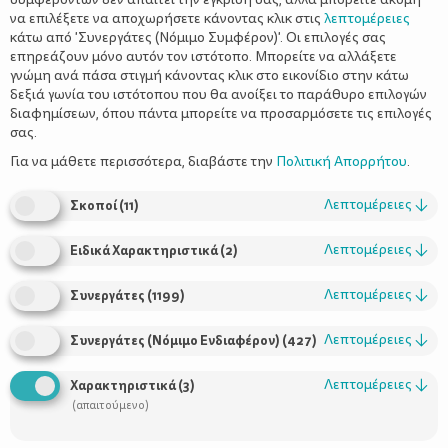
να επιλέξετε να αποχωρήσετε κάνοντας κλικ στις
λεπτομέρειες
κάτω από 'Συνεργάτες (Νόμιμο Συμφέρον)'. Οι επιλογές σας
επηρεάζουν μόνο αυτόν τον ιστότοπο. Μπορείτε να αλλάξετε
γνώμη ανά πάσα στιγμή κάνοντας κλικ στο εικονίδιο στην κάτω
δεξιά γωνία του ιστότοπου που θα ανοίξει το παράθυρο επιλογών
διαφημίσεων, όπου πάντα μπορείτε να προσαρμόσετε τις επιλογές
σας.
Η παιδική ηλικία είναι συνυφασμένη με το παιγνίδι, μέσο
ψυχαγωγίας αλλά και μάθησης, που οδηγεί το παιδί από την
Για να μάθετε περισσότερα, διαβάστε την
Πολιτική Απορρήτου
.
ανωριμότητα στην εφηβεία και την ενηλικίωση. Ψυχίατροι,
νευροβιολόγοι, νευροψυχολόγοι, η επιστήμη μελετά αυτό το
Λεπτομέρειες
↓
Σκοποί
(
11
)
«πολυεργαλείο», που δυναμώνει το παιδί ψυχικά και σωματικά,
το μυεί στη χαρά της νίκης, αλλά και στη διαχείριση της ήττας
Λεπτομέρειες
↓
Ειδικά Χαρακτηριστικά
(
2
)
και σύμφωνα με πρόσφατες μελέτες βελτιώνει τις σχολικές
επιδόσεις. Σήμερα στα δημοτικά σχολεία οι καθηγητές φυσικής
Λεπτομέρειες
↓
Συνεργάτες
(
1199
)
αγωγής εντάσσουν στην «ύλη» του μαθήματός τους
παραδοσιακά ομαδικά παιγνίδια, που κάποτε παίζονταν στις
Λεπτομέρειες
↓
Συνεργάτες (Νόμιμο Ενδιαφέρον)
(
427
)
γειτονιές, προκειμένου να προσφέρουν στους μαθητές τα
οφέλη που χάθηκαν μαζί με τις αλάνες: αερόβια άσκηση,
Λεπτομέρειες
↓
Χαρακτηριστικά
(
3
)
συντονισμός, αδρή κινητικότητα, άμυλα, κοινωνικοποίηση,
(απαιτούμενο)
ομαδικότητα, στρατηγική. Έτσι, όταν ένα παιδί παίζει κρυφτό,
κυνηγητό, αμπάριζα, «μήλα» κ.ά: