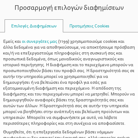
Προσαρμογή επιλογών διαφημίσεων
ΣΥΜΒΟΥΛΟΙ
Επιλογές Διαφημίσεων
Προτιμήσεις Cookies
ΟΙΚΟΓΕΝΕΙΑΚΈΣ ΔΡΑΣΤΗΡΙΌΤΗΤΕΣ
ΟΙΚΟΓΈΝΕΙΑ
>
Χριστουγεννιάτικα στολίδια από
Εμείς και
οι συνεργάτες μας
(
1199
) χρησιμοποιούμε cookies και
θήκες για cupcakes
άλλα δεδομένα για να αποθηκεύσουμε, να αποκτήσουμε πρόσβαση
και/ή να επεξεργαστούμε πληροφορίες στη συσκευή σας και
προσωπικά δεδομένα, όπως μοναδικούς αναγνωριστικούς και
ιστορικό περιήγησης. Η διαφήμιση και το περιεχόμενο μπορούν να
προσωποποιηθούν βάσει του προφίλ σας. Η δραστηριότητά σας σε
αυτήν την υπηρεσία μπορεί να χρησιμοποιηθεί για να
δημιουργήσει ή να βελτιώσει ένα προφίλ για εσάς για
εξατομικευμένη διαφήμιση και περιεχόμενο. Η απόδοση της
διαφήμισης και του περιεχομένου μπορεί να μετρηθεί. Μπορούν να
δημιουργηθούν αναφορές βάσει της δραστηριότητάς σας και
αυτών των άλλων. Η δραστηριότητά σας σε αυτήν την υπηρεσία
μπορεί να βοηθήσει στην ανάπτυξη και βελτίωση προϊόντων και
υπηρεσιών. Μπορείτε να συμφωνήσετε με αυτό, να λάβετε
περισσότερες πληροφορίες και στη συνέχεια να αποφασίσετε.
Θυμηθείτε, ότι η επεξεργασία δεδομένων βάσει νόμιμων
συμφερόντων δεν απαιτεί την έγκρισή σας, αλλά μπορείτε ακόμη