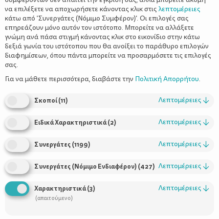
να επιλέξετε να αποχωρήσετε κάνοντας κλικ στις
λεπτομέρειες
κάτω από 'Συνεργάτες (Νόμιμο Συμφέρον)'. Οι επιλογές σας
επηρεάζουν μόνο αυτόν τον ιστότοπο. Μπορείτε να αλλάξετε
γνώμη ανά πάσα στιγμή κάνοντας κλικ στο εικονίδιο στην κάτω
δεξιά γωνία του ιστότοπου που θα ανοίξει το παράθυρο επιλογών
διαφημίσεων, όπου πάντα μπορείτε να προσαρμόσετε τις επιλογές
σας.
Βέρας Λεβέντη
Της
Για να μάθετε περισσότερα, διαβάστε την
Πολιτική Απορρήτου
.
Λεπτομέρειες
↓
Σκοποί
(
11
)
Ιδέες για Χριστουγιεννιάτικα στολίδια
. Την περίοδο των
Χριστουγέννων
με πιάνει δημιουργικός οίστρος! Χαζεύω
Λεπτομέρειες
↓
Ειδικά Χαρακτηριστικά
(
2
)
ατελείωτες ώρες στο internet, φτιάχνω boards με κατασκευές
στο Pinterest και μετά φαντάζομαι πού και πώς θα τα
Λεπτομέρειες
↓
Συνεργάτες
(
1199
)
διακοσμήσω στο χώρο μου. Και κάθε φορά που περνάω από το
υλικά
βιβλιοπωλείο αγοράζω
για να τα υλοποιήσω. Χρωματιστά
Λεπτομέρειες
↓
Συνεργάτες (Νόμιμο Ενδιαφέρον)
(
427
)
πομ πον, σπάγγοι, φελιζολένια στεφανάκια και κορδέλες...
αμέτρητες κορδέλες. Ας βάλουμε ένα ζεστό τσαγάκι σε μεγάλη
Λεπτομέρειες
↓
Χαρακτηριστικά
(
3
)
κούπα να χαλαρώσουμε και να δημιουργήσουμε κάτι όμορφο με
(απαιτούμενο)
κατασκευή
τα χεράκια μας :-) Σε αυτή την
το κύριο υλικό είναι
θήκες για cupcakes
οι
! Ξέρετε, αυτές που βλέπουμε στα