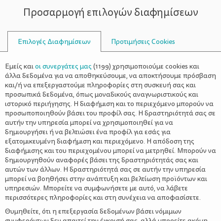
Προσαρμογή επιλογών διαφημίσεων
ΣΥΜΒΟΥΛΟΙ
Επιλογές Διαφημίσεων
Προτιμήσεις Cookies
ΟΙΚΟΓΕΝΕΙΑΚΈΣ ΔΡΑΣΤΗΡΙΌΤΗΤΕΣ
ΟΙΚΟΓΈΝΕΙΑ
>
3 υπέροχοι οικογενειακοί
Εμείς και
οι συνεργάτες μας
(
1199
) χρησιμοποιούμε cookies και
προορισμοί για το καλοκαίρι!
άλλα δεδομένα για να αποθηκεύσουμε, να αποκτήσουμε πρόσβαση
και/ή να επεξεργαστούμε πληροφορίες στη συσκευή σας και
προσωπικά δεδομένα, όπως μοναδικούς αναγνωριστικούς και
ιστορικό περιήγησης. Η διαφήμιση και το περιεχόμενο μπορούν να
προσωποποιηθούν βάσει του προφίλ σας. Η δραστηριότητά σας σε
αυτήν την υπηρεσία μπορεί να χρησιμοποιηθεί για να
δημιουργήσει ή να βελτιώσει ένα προφίλ για εσάς για
εξατομικευμένη διαφήμιση και περιεχόμενο. Η απόδοση της
διαφήμισης και του περιεχομένου μπορεί να μετρηθεί. Μπορούν να
δημιουργηθούν αναφορές βάσει της δραστηριότητάς σας και
αυτών των άλλων. Η δραστηριότητά σας σε αυτήν την υπηρεσία
μπορεί να βοηθήσει στην ανάπτυξη και βελτίωση προϊόντων και
υπηρεσιών. Μπορείτε να συμφωνήσετε με αυτό, να λάβετε
περισσότερες πληροφορίες και στη συνέχεια να αποφασίσετε.
Θυμηθείτε, ότι η επεξεργασία δεδομένων βάσει νόμιμων
συμφερόντων δεν απαιτεί την έγκρισή σας, αλλά μπορείτε ακόμη