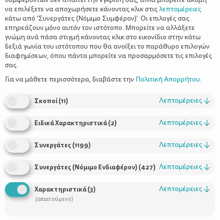
να επιλέξετε να αποχωρήσετε κάνοντας κλικ στις
λεπτομέρειες
κάτω από 'Συνεργάτες (Νόμιμο Συμφέρον)'. Οι επιλογές σας
επηρεάζουν μόνο αυτόν τον ιστότοπο. Μπορείτε να αλλάξετε
γνώμη ανά πάσα στιγμή κάνοντας κλικ στο εικονίδιο στην κάτω
δεξιά γωνία του ιστότοπου που θα ανοίξει το παράθυρο επιλογών
διαφημίσεων, όπου πάντα μπορείτε να προσαρμόσετε τις επιλογές
σας.
Πέπης Νικολοπούλου
Της
Για να μάθετε περισσότερα, διαβάστε την
Πολιτική Απορρήτου
.
Λεπτομέρειες
↓
Σκοποί
(
11
)
Από τη στιγμή που αποκτάς παιδιά, οι προτεραιότητές σου και
κατά συνέπεια τα κριτήρια με τα οποία και επιλέγεις τους
Λεπτομέρειες
↓
Ειδικά Χαρακτηριστικά
(
2
)
ταξιδιωτικούς σου προορισμούς αλλάζουν. Και αν κάθε
οικογένεια διαφέρει, υπάρχουν κάποιες σταθερές που
Λεπτομέρειες
↓
Συνεργάτες
(
1199
)
περιστρέφονται γύρω από τη διασκέδαση των παιδιών, την
άνεση τη δική τους και τη δική μας και φυσικά την ασφάλειά
Λεπτομέρειες
↓
Συνεργάτες (Νόμιμο Ενδιαφέρον)
(
427
)
τους. Εμείς από τότε που αποκτήσαμε παιδιά, φροντίζουμε να
μην εγκαταλείψουμε αγαπημένους προορισμούς όπως οι
Λεπτομέρειες
↓
Χαρακτηριστικά
(
3
)
Κυκλάδες, αλλά πάντα αναζητούμε νέα μέρη ή, γιατί όχι, νέους
(απαιτούμενο)
τρόπους για να απολαμβάνουμε το καλοκαίρι μας. Σας
παρουσιάζουμε 3 αγαπημένους καλοκαιρινούς προορισμούς με