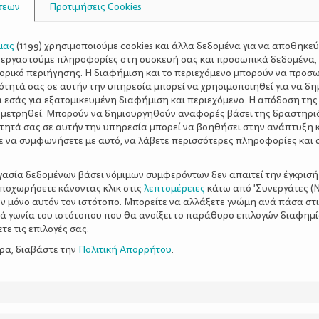
σεων
Προτιμήσεις Cookies
μας
(
1199
) χρησιμοποιούμε cookies και άλλα δεδομένα για να αποθηκε
ξεργαστούμε πληροφορίες στη συσκευή σας και προσωπικά δεδομένα,
τορικό περιήγησης. Η διαφήμιση και το περιεχόμενο μπορούν να προσ
ότητά σας σε αυτήν την υπηρεσία μπορεί να χρησιμοποιηθεί για να δη
α εσάς για εξατομικευμένη διαφήμιση και περιεχόμενο. Η απόδοση της
 μετρηθεί. Μπορούν να δημιουργηθούν αναφορές βάσει της δραστηρι
τητά σας σε αυτήν την υπηρεσία μπορεί να βοηθήσει στην ανάπτυξη 
ε να συμφωνήσετε με αυτό, να λάβετε περισσότερες πληροφορίες και 
ργασία δεδομένων βάσει νόμιμων συμφερόντων δεν απαιτεί την έγκρισή
αποχωρήσετε κάνοντας κλικ στις
λεπτομέρειες
κάτω από 'Συνεργάτες (Ν
ν μόνο αυτόν τον ιστότοπο. Μπορείτε να αλλάξετε γνώμη ανά πάσα στι
ξιά γωνία του ιστότοπου που θα ανοίξει το παράθυρο επιλογών διαφημ
ε τις επιλογές σας.
ερα, διαβάστε την
Πολιτική Απορρήτου
.
ρισμοί για το