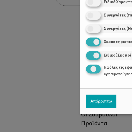
Ειδικά Χαρακτ
Συνεργάτες
(
11
Συνεργάτες (Ν
Χαρακτηριστι
Ειδικοί Σκοποί
Για όλες τις εφ
Χρησιμοποίησε α
Χρήσιμοι Σύνδεσ
Απόρριπτω
Τι είναι το ΔΕΛΤΑ
Οι Σύμβουλοι
Προϊόντα