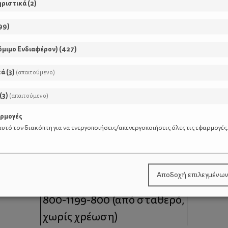
ηριστικά
(
2
)
99
)
όμιμο Ενδιαφέρον)
(
427
)
κά
(
3
)
(απαιτούμενο)
(
3
)
(απαιτούμενο)
αρμογές
υτό τον διακόπτη για να ενεργοποιήσεις/απενεργοποιήσεις όλες τις εφαρμογές
μοι
Επικοινωνία
Αποδοχή επιλεγμένω
 moms
Τηλέφωνο Επικοινωνίας:
800-1199-800
(από σταθερό,
χωρίς χρέωση)