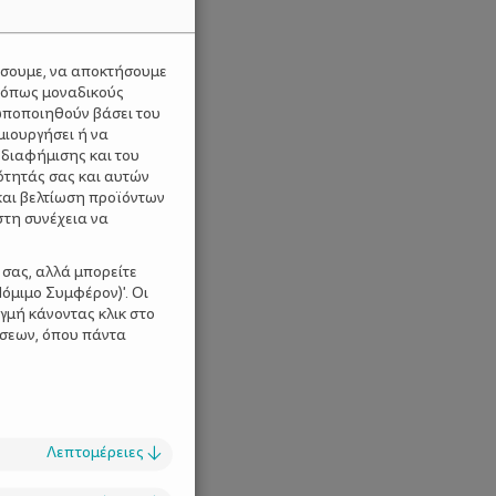
ύσουμε, να αποκτήσουμε
 όπως μοναδικούς
ωποποιηθούν βάσει του
μιουργήσει ή να
 διαφήμισης και του
ότητάς σας και αυτών
και βελτίωση προϊόντων
στη συνέχεια να
 σας, αλλά μπορείτε
όμιμο Συμφέρον)'. Οι
γμή κάνοντας κλικ στο
ίσεων, όπου πάντα
Λεπτομέρειες
↓