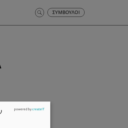
Search
ΣΥΜΒΟΥΛΟΙ
for:
Ά
ν
powered by
createIT