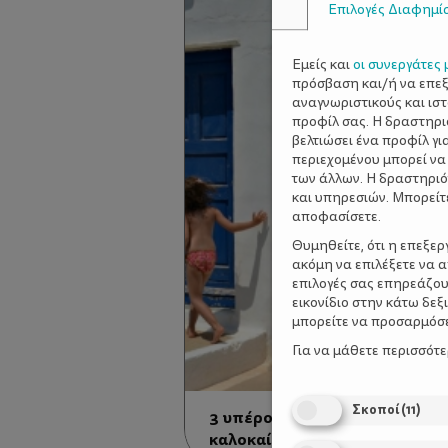
Επιλογές Διαφημί
Εμείς και
οι συνεργάτες 
πρόσβαση και/ή να επε
αναγνωριστικούς και ισ
προφίλ σας. Η δραστηρι
βελτιώσει ένα προφίλ γι
περιεχομένου μπορεί να
των άλλων. Η δραστηριό
και υπηρεσιών. Μπορείτ
αποφασίσετε.
Θυμηθείτε, ότι η επεξε
ακόμη να επιλέξετε να 
επιλογές σας επηρεάζου
εικονίδιο στην κάτω δε
μπορείτε να προσαρμόσετ
Για να μάθετε περισσότ
Σκοποί
(
11
)
3 υπέροχοι οικογενειακοί προο
καλοκαίρι!