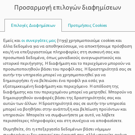
Προσαρμογή επιλογών διαφημίσεων
ΣΥΜΒΟΥΛΟΙ
Επιλογές Διαφημίσεων
Προτιμήσεις Cookies
ΔΙΑΤΡΟΦΉ
ΝΉΠΙΟ
>
4 λόγοι που οι χυμοί φρούτων για
Εμείς και
οι συνεργάτες μας
(
1199
) χρησιμοποιούμε cookies και
νήπια και παιδιά κάνουν καλό
άλλα δεδομένα για να αποθηκεύσουμε, να αποκτήσουμε πρόσβαση
και/ή να επεξεργαστούμε πληροφορίες στη συσκευή σας και
προσωπικά δεδομένα, όπως μοναδικούς αναγνωριστικούς και
ιστορικό περιήγησης. Η διαφήμιση και το περιεχόμενο μπορούν να
προσωποποιηθούν βάσει του προφίλ σας. Η δραστηριότητά σας σε
αυτήν την υπηρεσία μπορεί να χρησιμοποιηθεί για να
δημιουργήσει ή να βελτιώσει ένα προφίλ για εσάς για
εξατομικευμένη διαφήμιση και περιεχόμενο. Η απόδοση της
διαφήμισης και του περιεχομένου μπορεί να μετρηθεί. Μπορούν να
δημιουργηθούν αναφορές βάσει της δραστηριότητάς σας και
αυτών των άλλων. Η δραστηριότητά σας σε αυτήν την υπηρεσία
μπορεί να βοηθήσει στην ανάπτυξη και βελτίωση προϊόντων και
υπηρεσιών. Μπορείτε να συμφωνήσετε με αυτό, να λάβετε
περισσότερες πληροφορίες και στη συνέχεια να αποφασίσετε.
Θυμηθείτε, ότι η επεξεργασία δεδομένων βάσει νόμιμων
συμφερόντων δεν απαιτεί την έγκρισή σας, αλλά μπορείτε ακόμη