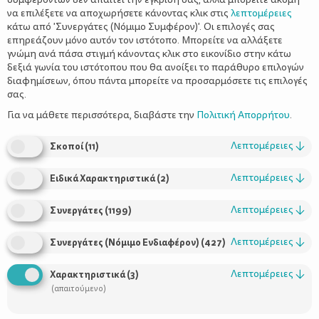
να επιλέξετε να αποχωρήσετε κάνοντας κλικ στις
λεπτομέρειες
κάτω από 'Συνεργάτες (Νόμιμο Συμφέρον)'. Οι επιλογές σας
επηρεάζουν μόνο αυτόν τον ιστότοπο. Μπορείτε να αλλάξετε
Οι φυσικοί χυμοί είναι ένας εύκολος τρόπος για ένα θρεπτικό
γνώμη ανά πάσα στιγμή κάνοντας κλικ στο εικονίδιο στην κάτω
και γευστικό ενδιάμεσο γεύμα, που συμπληρώνει ιδανικά την
δεξιά γωνία του ιστότοπου που θα ανοίξει το παράθυρο επιλογών
διατροφή των παιδιών.
διαφημίσεων, όπου πάντα μπορείτε να προσαρμόσετε τις επιλογές
σας.
Η σωστή διατροφή των παιδιών είναι ένα ζήτημα που
Για να μάθετε περισσότερα, διαβάστε την
Πολιτική Απορρήτου
.
απασχολεί πολλούς γονείς. Συνήθως, τα νήπια αρνούνται ή
παρουσιάζουν μία δυσκολία να καταναλώσουν φρούτα και
Λεπτομέρειες
↓
Σκοποί
(
11
)
λαχανικά, τροφές πλούσιες σε απαραίτητα θρεπτικά συστατικά
όπως βιταμίνες, μέταλλα και ιχνοστοιχεία. Εκεί είναι η μεγάλη
Λεπτομέρειες
↓
Ειδικά Χαρακτηριστικά
(
2
)
«μάχη» που δίνουν οι γονείς καθημερινά. Πώς να πείσουν το
παιδί τους να αγαπήσει την υγιεινή και ισορροπημένη διατροφή
έτσι ώστε να την κάνει μέρος της καθημερινότητάς του ως παιδί
Λεπτομέρειες
↓
Συνεργάτες
(
1199
)
και μετέπειτα ως υγιής ενήλικας;
Λεπτομέρειες
↓
Συνεργάτες (Νόμιμο Ενδιαφέρον)
(
427
)
Μία λύση είναι οι φυσικοί χυμοί φρούτων, ένας άλλος
απολαυστικός τρόπος κατανάλωσης θρεπτικών και
Λεπτομέρειες
↓
Χαρακτηριστικά
(
3
)
ωφέλιμων για την υγεία των παιδιών φρούτων.
(απαιτούμενο)
Περιέχουν πλήθος βιταμινών και αντιοξειδωτικών