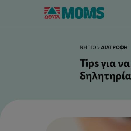
ΔΙΑΤΡΟΦΉ
ΝΉΠΙΟ
>
Tips για ν
δηλητηρί