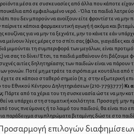
 προϊόντα μέσα σε συσκευασίες από άλλα που κάποτε είχαν
μπουκάλια από εμφιαλωμένο νερό. - Όλα τα παιδιά λατρεύο
λάπι που δεν μπορούν να ανοίξουν είτε φροντίστε να μην π
ν παίρνετε κάποια φαρμακευτική αγωγή ή ακόμα και βιταμίνε
ς κουζίνας για να μην τα ξεχνάτε, μην το κάνετε εάν υπάρ
α μείνουν λίγες μέρες στο σπίτι σας (φίλοι, γιαγιάδες και 
ιδιά μιμούνται τη συμπεριφορά των μεγάλων, είναι προτιμ
ς) να σας το δίνει! Έτσι, τα παιδιά μαθαίνουν ότι βάζουμε
ο συχνές αιτίες δηλητηρίασης των παιδιών είναι να πάρουν
ων γονιών. Ποτέ μη μετράτε τα σιρόπια με κουτάλια από τ
 έχετε σε κάποιο σταθερό σημείο (π.χ. στην εξωτερική επ
Κι 
ο του Εθνικού Κέντρου Δηλητηριάσεων (210-7793777)
υ;
Πάρτε από τα χέρια του τη συσκευασία ώστε να μην κατ
εί να υπάρχει στη στοματική κοιλότητα. Προσοχή: μην 
ό τους πνεύμονες ή το λαιμό του παιδιού, θα είναι πιο επι
για παράδειγμα συμπληρώματα βιταμίνης δώστε στο παιδί να
άτι πιο ισχυρό (π.χ. καθαριστικό ή συνταγογραφημένο φάρ
Προσαρμογή επιλογών διαφημίσεω
ο νοσοκομείο. Πάρτε μαζί σας τη συσκευασία ώστε να γνωρ