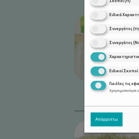
Σκοποί
(
11
)
Ειδικά Χαρακτ
Συνεργάτες
(
11
Συνεργάτες (Ν
Χαρακτηριστι
Ειδικοί Σκοποί
Για όλες τις εφ
Χρησιμοποίησε α
Απόρριπτω