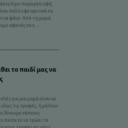
άσει/έχει περίεργη υφή;
 είναι πολύ εφευρετικά σε
ν να φάνε. Από τη μεριά
με αφενός να ε ...
θει το παιδί μας να
ς
λές για μια μαμά είναι να
ι όλες τις τροφές, ή μάλλον
ας δίνουμε κάποιες
ο πείσετε να τρώει τα
μητες τροφές σε νόστ ...