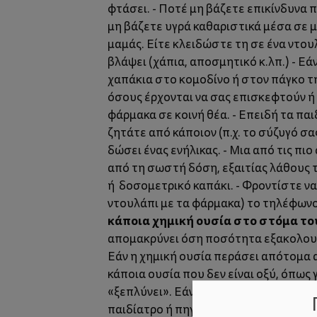
φτάσει. - Ποτέ μη βάζετε επικίνδυνα
μη βάζετε υγρά καθαριστικά μέσα σε 
μαμάς. Είτε κλειδώστε τη σε ένα ντου
βλάψει (χάπια, αποσμητικό κ.λπ.) - Εά
χαπάκια στο κομοδίνο ή στον πάγκο τη
όσους έρχονται να σας επισκεφτούν ή ν
φάρμακα σε κοινή θέα. - Επειδή τα πα
ζητάτε από κάποιον (π.χ. το σύζυγό σα
δώσει ένας ενήλικας. - Μια από τις πι
από τη σωστή δόση, εξαιτίας λάθους τ
ή δοσομετρικό καπάκι. - Φροντίστε να
ντουλάπι με τα φάρμακα) το τηλέφων
κάποια χημική ουσία στο στόμα το
απομακρύνει όση ποσότητα εξακολουθ
Εάν η χημική ουσία περάσει απότομα απ
κάποια ουσία που δεν είναι οξύ, όπως 
«ξεπλύνει». Εάν όμως πρόκειται για κ
παιδίατρο ή πηγαίνετε στο πλησιέστερ