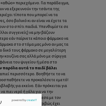
 «αθώο» περιεχόμενο. Για παράδειγμα,
υν να εξερευνούν την τσάντα της
εριέχει τίποτα που μπορεί να τα
ς, όσο βολικό κι αν είναι να έχετε τα
χουν στο σπίτι παιδιά. Υπενθυμίστε σε
άλλοι συγγενείς) να μην βάζουν
ότερο εάν παίρνετε κάποιο φάρμακο να
 φάρμακα στο στόμα μας μόνο αν μας τα
 το δικό τους φάρμακο σε μεγαλύτερη
ην κουζίνα σας αλλά μόνο με σύριγγα
ιφάνεια του ψυγείου ή μέσα στο
αν παρόλα αυτά το παιδί βάλει
απιεί περισσότερο. Βοηθήστε το να
προσπαθήσετε να προκαλέσετε εμετό!
βλαβής για εκείνο. Εάν πρόκειται για
 πιει νερό ή γάλα για να την
μακο) επικοινωνήστε άμεσα με τον
ν
powered by
createIT
ίζουν οι ειδικοί τι ακριβώς έχει