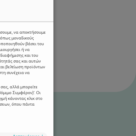
ύσουμε, να αποκτήσουμε
 όπως μοναδικούς
ωποποιηθούν βάσει του
μιουργήσει ή να
 διαφήμισης και του
ότητάς σας και αυτών
και βελτίωση προϊόντων
στη συνέχεια να
 σας, αλλά μπορείτε
όμιμο Συμφέρον)'. Οι
γμή κάνοντας κλικ στο
ίσεων, όπου πάντα