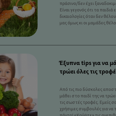
πράσινο/δεν έχει ξαναδοκιμ
Είναι γεγονός ότι τα παιδιά
δικαιολογίες όταν δεν θέλου
μας όμως κι οι μαμάδες θέλου
Έξυπνα tips για να μά
τρώει όλες τις τροφέ
Από τις πιο δύσκολες αποστο
μάθει στο παιδί της να τρώε
τις σωστές τροφές. Εμείς σ
χρήσιμες συμβουλές για να τ
πάντα! «Κρύψτε» τις ανεπιθύ