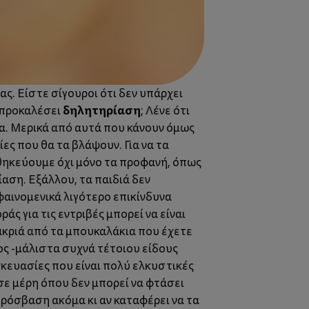
ας. Είστε σίγουροι ότι δεν υπάρχει
δηλητηρίαση
α προκαλέσει
; Λένε ότι
ρα. Μερικά από αυτά που κάνουν όμως
ες που θα τα βλάψουν. Για να τα
θηκεύουμε όχι μόνο τα προφανή, όπως
αση. Εξάλλου, τα παιδιά δεν
φαινομενικά λιγότερο επικίνδυνα
άς για τις εντριβές μπορεί να είναι
μακριά από τα μπουκαλάκια που έχετε
ος -μάλιστα συχνά τέτοιου είδους
σκευασίες που είναι πολύ ελκυστικές
 σε μέρη όπου δεν μπορεί να φτάσει
πρόσβαση ακόμα κι αν καταφέρει να τα