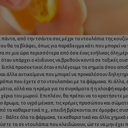
 πάντα, από την τσάντα σας μέχρι τα ντουλάπια της κουζίν
ου θα τα βλάψει, όπως για παράδειγμα κάτι που μπορεί ν
σα σε μια ώρα περισσότερα από όσα ένας ενήλικας όλη μέ
 όταν υπάρχει ο κίνδυνος να βρεθούν κοντά σε τοξικές ουσί
 διπλά προσεκτικοί όταν επιλέγουμε τα σημεία όπου απο
και άλλα αντικείμενα που μπορεί να προκαλέσουν δηλητηρί
ιρόπια που έχετε στο ντουλαπάκι με τα φάρμακα. Κι άλλα, 
άτια, αλλά και η κρέμα για τα συγκάματα ή η αλοιφή καμφορ
 χέρια του μωρού. Επιπλέον, θα πρέπει να το κρατήσετε 
το άρωμα, το υγρό μέικαπ, τις κρέμες προσώπου και σώματ
από τα καθαριστικά π.χ., επειδή βρίσκονται σε όμορφες συ
:
- Βάλτε όλα τα φάρμακα, τα καθαριστικά και άλλα χημικά
κεύστε τα σε ντουλάπια που κλειδώνουν, ώστε να μην έχει 