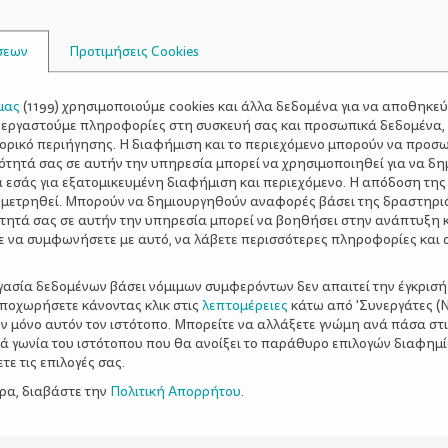
 την κατάλληλη μέθοδο.
σεων
Προτιμήσεις Cookies
μας
(
1199
) χρησιμοποιούμε cookies και άλλα δεδομένα για να αποθηκε
ξεργαστούμε πληροφορίες στη συσκευή σας και προσωπικά δεδομένα,
τορικό περιήγησης. Η διαφήμιση και το περιεχόμενο μπορούν να προσ
ότητά σας σε αυτήν την υπηρεσία μπορεί να χρησιμοποιηθεί για να δη
α εσάς για εξατομικευμένη διαφήμιση και περιεχόμενο. Η απόδοση της
 μετρηθεί. Μπορούν να δημιουργηθούν αναφορές βάσει της δραστηρι
τητά σας σε αυτήν την υπηρεσία μπορεί να βοηθήσει στην ανάπτυξη 
ε να συμφωνήσετε με αυτό, να λάβετε περισσότερες πληροφορίες και 
ργασία δεδομένων βάσει νόμιμων συμφερόντων δεν απαιτεί την έγκρισή
αποχωρήσετε κάνοντας κλικ στις
λεπτομέρειες
κάτω από 'Συνεργάτες (Ν
ν μόνο αυτόν τον ιστότοπο. Μπορείτε να αλλάξετε γνώμη ανά πάσα στι
ξιά γωνία του ιστότοπου που θα ανοίξει το παράθυρο επιλογών διαφημ
ε τις επιλογές σας.
ερα, διαβάστε την
Πολιτική Απορρήτου
.
ΡΘΡΑ