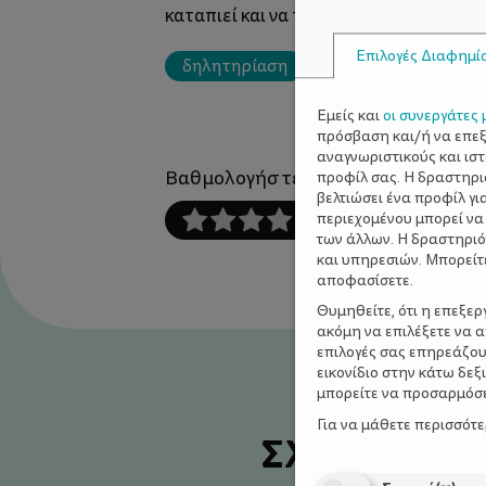
καταπιεί και να το αντιμετωπίσουν με
Επιλογές Διαφημί
δηλητηρίαση
παιδί
Εμείς και
οι συνεργάτες 
πρόσβαση και/ή να επε
αναγνωριστικούς και ισ
Βαθμολογήστε αυτό το άρθρο :
προφίλ σας. Η δραστηρι
βελτιώσει ένα προφίλ γι
περιεχομένου μπορεί να
των άλλων. Η δραστηριό
και υπηρεσιών. Μπορείτ
αποφασίσετε.
Θυμηθείτε, ότι η επεξε
ακόμη να επιλέξετε να 
επιλογές σας επηρεάζου
εικονίδιο στην κάτω δε
μπορείτε να προσαρμόσετ
Για να μάθετε περισσότ
ΣΧΕΤΙΚΑ Α