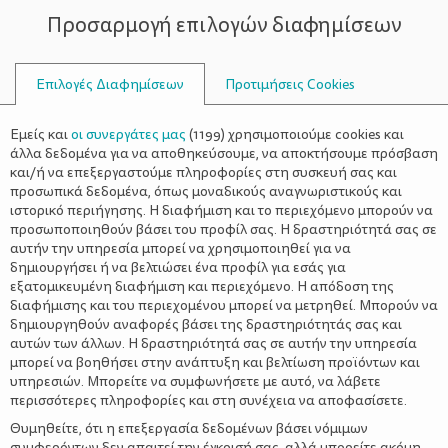
Προσαρμογή επιλογών διαφημίσεων
ΣΥΜΒΟΥΛΟΙ
Επιλογές Διαφημίσεων
Προτιμήσεις Cookies
Η ΖΩΉ ΜΕ ΈΝΑ ΠΑΙΔΊ
ΠΑΙΔΊ
>
5 θετικοί στόχοι να βάλουν τα
Εμείς και
οι συνεργάτες μας
(
1199
) χρησιμοποιούμε cookies και
παιδιά για τη νέα χρονιά
άλλα δεδομένα για να αποθηκεύσουμε, να αποκτήσουμε πρόσβαση
και/ή να επεξεργαστούμε πληροφορίες στη συσκευή σας και
προσωπικά δεδομένα, όπως μοναδικούς αναγνωριστικούς και
ιστορικό περιήγησης. Η διαφήμιση και το περιεχόμενο μπορούν να
προσωποποιηθούν βάσει του προφίλ σας. Η δραστηριότητά σας σε
αυτήν την υπηρεσία μπορεί να χρησιμοποιηθεί για να
δημιουργήσει ή να βελτιώσει ένα προφίλ για εσάς για
εξατομικευμένη διαφήμιση και περιεχόμενο. Η απόδοση της
διαφήμισης και του περιεχομένου μπορεί να μετρηθεί. Μπορούν να
δημιουργηθούν αναφορές βάσει της δραστηριότητάς σας και
αυτών των άλλων. Η δραστηριότητά σας σε αυτήν την υπηρεσία
μπορεί να βοηθήσει στην ανάπτυξη και βελτίωση προϊόντων και
υπηρεσιών. Μπορείτε να συμφωνήσετε με αυτό, να λάβετε
περισσότερες πληροφορίες και στη συνέχεια να αποφασίσετε.
Θυμηθείτε, ότι η επεξεργασία δεδομένων βάσει νόμιμων
συμφερόντων δεν απαιτεί την έγκρισή σας, αλλά μπορείτε ακόμη