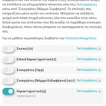
να επιλέξετε να αποχωρήσετε κάνοντας κλικ στις
λεπτομέρειες
κάτω από 'Συνεργάτες (Νόμιμο Συμφέρον)'. Οι επιλογές σας
επηρεάζουν μόνο αυτόν τον ιστότοπο. Μπορείτε να αλλάξετε
γνώμη ανά πάσα στιγμή κάνοντας κλικ στο εικονίδιο στην κάτω
δεξιά γωνία του ιστότοπου που θα ανοίξει το παράθυρο επιλογών
διαφημίσεων, όπου πάντα μπορείτε να προσαρμόσετε τις επιλογές
σας.
Για να μάθετε περισσότερα, διαβάστε την
Πολιτική Απορρήτου
.
Λεπτομέρειες
↓
Σκοποί
(
11
)
Λεπτομέρειες
↓
Ειδικά Χαρακτηριστικά
(
2
)
Λεπτομέρειες
↓
Συνεργάτες
(
1199
)
Overnight “πορτοκαλόπιτα”
Λεπτομέρειες
↓
Συνεργάτες (Νόμιμο Ενδιαφέρον)
(
427
)
Λεπτομέρειες
↓
Χαρακτηριστικά
(
3
)
(απαιτούμενο)