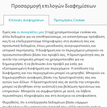
Προσαρμογή επιλογών διαφημίσεων
ΣΥΜΒΟΥΛΟΙ
Επιλογές Διαφημίσεων
Προτιμήσεις Cookies
ΔΙΑΤΡΟΦΉ
Εμείς και
οι συνεργάτες μας
(
1199
) χρησιμοποιούμε cookies και
άλλα δεδομένα για να αποθηκεύσουμε, να αποκτήσουμε πρόσβαση
και/ή να επεξεργαστούμε πληροφορίες στη συσκευή σας και
προσωπικά δεδομένα, όπως μοναδικούς αναγνωριστικούς και
ιστορικό περιήγησης. Η διαφήμιση και το περιεχόμενο μπορούν να
προσωποποιηθούν βάσει του προφίλ σας. Η δραστηριότητά σας σε
αυτήν την υπηρεσία μπορεί να χρησιμοποιηθεί για να
δημιουργήσει ή να βελτιώσει ένα προφίλ για εσάς για
εξατομικευμένη διαφήμιση και περιεχόμενο. Η απόδοση της
διαφήμισης και του περιεχομένου μπορεί να μετρηθεί. Μπορούν να
δημιουργηθούν αναφορές βάσει της δραστηριότητάς σας και
αυτών των άλλων. Η δραστηριότητά σας σε αυτήν την υπηρεσία
μπορεί να βοηθήσει στην ανάπτυξη και βελτίωση προϊόντων και
υπηρεσιών. Μπορείτε να συμφωνήσετε με αυτό, να λάβετε
περισσότερες πληροφορίες και στη συνέχεια να αποφασίσετε.
Θυμηθείτε, ότι η επεξεργασία δεδομένων βάσει νόμιμων
συμφερόντων δεν απαιτεί την έγκρισή σας, αλλά μπορείτε ακόμη