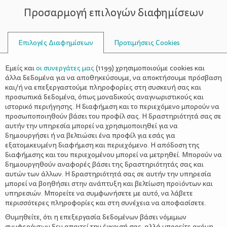
Προσαρμογή επιλογών διαφημίσεων
ΣΥΜΒΟΥΛΟΙ
Επιλογές Διαφημίσεων
Προτιμήσεις Cookies
ΣΥΝΤΑΓΈΣ
ΣΥΝΤΑΓΈΣ
>
Σούπα με ψητό κουνουπίδι
Εμείς και
οι συνεργάτες μας
(
1199
) χρησιμοποιούμε cookies και
άλλα δεδομένα για να αποθηκεύσουμε, να αποκτήσουμε πρόσβαση
και/ή να επεξεργαστούμε πληροφορίες στη συσκευή σας και
προσωπικά δεδομένα, όπως μοναδικούς αναγνωριστικούς και
ιστορικό περιήγησης. Η διαφήμιση και το περιεχόμενο μπορούν να
προσωποποιηθούν βάσει του προφίλ σας. Η δραστηριότητά σας σε
αυτήν την υπηρεσία μπορεί να χρησιμοποιηθεί για να
δημιουργήσει ή να βελτιώσει ένα προφίλ για εσάς για
ΔΙΑΤΡΟΦΙΚΕΣ ΠΛΗΡΟΦΟΡΙΕΣ
εξατομικευμένη διαφήμιση και περιεχόμενο. Η απόδοση της
διαφήμισης και του περιεχομένου μπορεί να μετρηθεί. Μπορούν να
ανά μερίδα (300 γρ.):
δημιουργηθούν αναφορές βάσει της δραστηριότητάς σας και
Ενέργεια: 184 kcal
αυτών των άλλων. Η δραστηριότητά σας σε αυτήν την υπηρεσία
Υδατάνθρακες: 25.9 γρ.
μπορεί να βοηθήσει στην ανάπτυξη και βελτίωση προϊόντων και
Πρωτεΐνη: 4.9 γρ.
υπηρεσιών. Μπορείτε να συμφωνήσετε με αυτό, να λάβετε
Λιπαρά: 7.8 γρ.
περισσότερες πληροφορίες και στη συνέχεια να αποφασίσετε.
Κορεσμένα Λιπαρά: 0.9 γρ.
Θυμηθείτε, ότι η επεξεργασία δεδομένων βάσει νόμιμων
Φυτικές Ίνες: 3.4 γρ
συμφερόντων δεν απαιτεί την έγκρισή σας, αλλά μπορείτε ακόμη