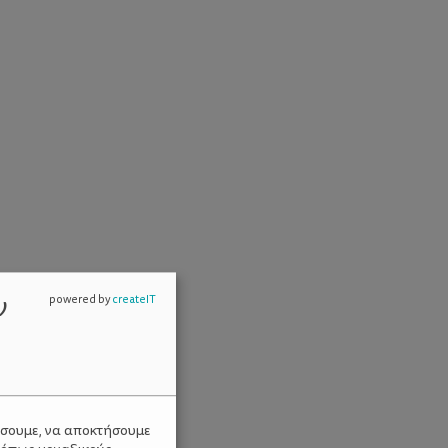
ν
powered by
createIT
ύσουμε, να αποκτήσουμε