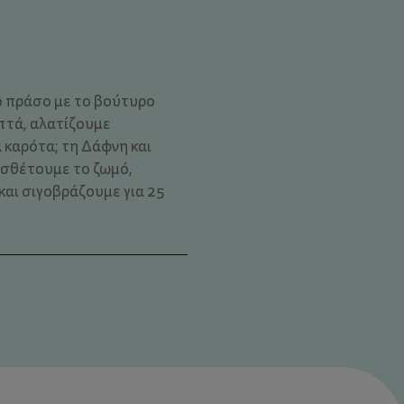
 πράσο με το βούτυρο
πτά, αλατίζουμε
 καρότα; τη Δάφνη και
οσθέτουμε το ζωμό,
αι σιγοβράζουμε για 25