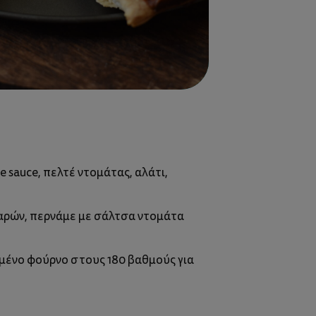
 sauce, πελτέ ντομάτας, αλάτι,
παρών, περνάμε με σάλτσα ντομάτα
ένο φούρνο στους 180 βαθμούς για