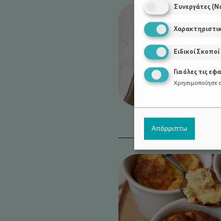
Συνεργάτες (Ν
Χαρακτηριστι
Ειδικοί Σκοποί
Για όλες τις εφ
Χρησιμοποίησε α
Απόρριπτω