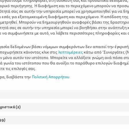
ξεργαστούμε πληροφορίες στη συσκευή σας και προσωπικά δεδομένα,
τορικό περιήγησης. Η διαφήμιση και το περιεχόμενο μπορούν να προσ
ότητά σας σε αυτήν την υπηρεσία μπορεί να χρησιμοποιηθεί για να δη
α εσάς για εξατομικευμένη διαφήμιση και περιεχόμενο. Η απόδοση της
 μετρηθεί. Μπορούν να δημιουργηθούν αναφορές βάσει της δραστηρι
τητά σας σε αυτήν την υπηρεσία μπορεί να βοηθήσει στην ανάπτυξη 
ε να συμφωνήσετε με αυτό, να λάβετε περισσότερες πληροφορίες και 
ργασία δεδομένων βάσει νόμιμων συμφερόντων δεν απαιτεί την έγκρισή
έτρηση ψήφων:
1
αποχωρήσετε κάνοντας κλικ στις
λεπτομέρειες
κάτω από 'Συνεργάτες (Ν
ν μόνο αυτόν τον ιστότοπο. Μπορείτε να αλλάξετε γνώμη ανά πάσα στι
ξιά γωνία του ιστότοπου που θα ανοίξει το παράθυρο επιλογών διαφημ
ε τις επιλογές σας.
ερα, διαβάστε την
Πολιτική Απορρήτου
.
ΥΝΤΑΓΕΣ
ηριστικά
(
2
)
99
)