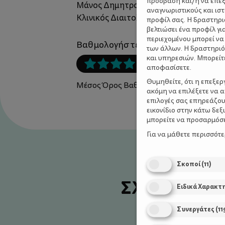
πρόσβαση και/ή να επε
Μάνος Δημητρούλης
,
αναγνωριστικούς και ισ
Κλινικός Διαιτολόγος-Διατροφολόγος
προφίλ σας. Η δραστηρι
βελτιώσει ένα προφίλ γι
περιεχομένου μπορεί να
Βαθμολογήστε αυτό το άρθρο :
των άλλων. Η δραστηριό
και υπηρεσιών. Μπορείτ
αποφασίσετε.
Θυμηθείτε, ότι η επεξε
Μέσος Όρος Βαθμολογίας:
5
/ 5. Προσμ
ακόμη να επιλέξετε να 
επιλογές σας επηρεάζου
εικονίδιο στην κάτω δε
μπορείτε να προσαρμόσετ
Για να μάθετε περισσότ
Σκοποί
(
11
)
ΣΧΕΤΙΚΕΣ Σ
Ειδικά Χαρακτ
Συνεργάτες
(
11