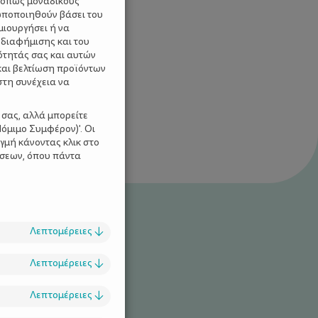
 όπως μοναδικούς
ωποποιηθούν βάσει του
μιουργήσει ή να
 διαφήμισης και του
ότητάς σας και αυτών
και βελτίωση προϊόντων
στη συνέχεια να
 σας, αλλά μπορείτε
όμιμο Συμφέρον)'. Οι
γμή κάνοντας κλικ στο
ίσεων, όπου πάντα
Λεπτομέρειες
↓
Λεπτομέρειες
↓
Λεπτομέρειες
↓