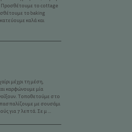
. Προσθέτουμε το cottage
σθέτουμε το baking
ακατεύουμε καλά και
αίρι μέχρι τη μέση,
και καρφώνουμε μία
ανοίξουν. Τοποθετούμε στο
ό, πασπαλίζουμε με σουσάμι
ς για 7 λεπτά. Σε μ ...