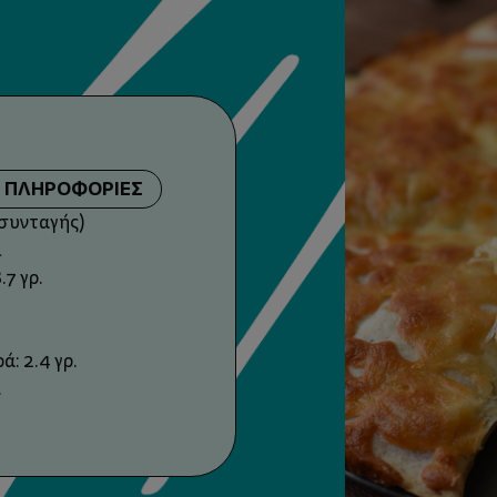
Σ ΠΛΗΡΟΦΟΡΙΕΣ
 συνταγής)
l
.7 γρ.
: 2.4 γρ.
.