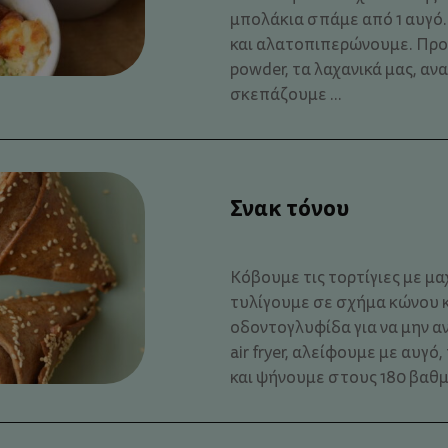
μπολάκια σπάμε από 1 αυγό
και αλατοπιπερώνουμε. Προ
powder, τα λαχανικά μας, αν
σκεπάζουμε ...
Σνακ τόνου
Κόβουμε τις τορτίγιες με μαχ
τυλίγουμε σε σχήμα κώνου 
οδοντογλυφίδα για να μην 
air fryer, αλείφουμε με αυγ
και ψήνουμε στους 180 βαθμού