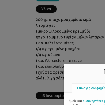
Υλικά
200 γρ. άπαχο μοσχαρίσιο κιμά
3 τορτίγιες
1 μικρό ψιλοκομμένο κρεμμύδι
50 γρ. τριμμένο τυρί χαμηλών λιπαρών
1 κ.σ. πελτέ ντομάτας
1/4 κ.γ. τριμμένο μπαχάρι
1/4 κ.γ. κύμινο
1 κ.σ. Worcestershire sauce
1 κ.σ. ελαιόλαδο
1 χούφτα φρέσκο κόλιανδρο ψιλοκομμ
αλάτι, λίγη σάλτσα ντομάτας για τις το
Επιλογές Διαφημί
16 Ιανουαρίου 2025
Εμείς και
οι συνεργάτες 