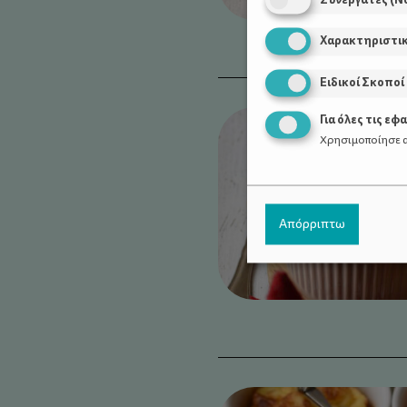
Χαρακτηριστι
Ειδικοί Σκοποί
Για όλες τις εφ
Χρησιμοποίησε α
Απόρριπτω