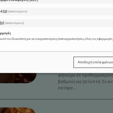
το μισό μείγμα σε άλλο μπο
και ...
κά
(
3
)
(απαιτούμενο)
(
3
)
(απαιτούμενο)
αρμογές
Σούπα με ψητό κουν
υτό τον διακόπτη για να ενεργοποιήσεις/απενεργοποιήσεις όλες τις εφαρμογές
Σε ταψί στρωμένο με αντικ
τα φουντάκια κουνουπιδιού,
Αποδοχή επιλεγμένω
ρίχνουμε 2 κ.σ. ελαιόλαδο, θ
ψήνουμε σε προθερμασμένο
βαθμούς για 30 λεπτά Σε α
σοτάρο ...