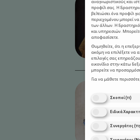
αναγνωριστικούς και ισ
προφίλ σας. Η δραστηρι
βελτιώσει ένα προφίλ γι
περιεχομένου μπορεί να
των άλλων. Η δραστηριό
και υπηρεσιών. Μπορείτ
αποφασίσετε.
Θυμηθείτε, ότι η επεξε
ακόμη να επιλέξετε να 
επιλογές σας επηρεάζου
εικονίδιο στην κάτω δε
μπορείτε να προσαρμόσετ
Για να μάθετε περισσότ
Σκοποί
(
11
)
Ειδικά Χαρακτ
Συνεργάτες
(
11
Συνεργάτες (Ν