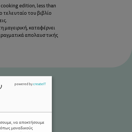
cooking edition, less than
ο τελευταίο του βιβλίο
ις.
τη μαγειρική, καταφέρνει
 πραγματικά απολαυστικής
ν
powered by
createIT
ύσουμε, να αποκτήσουμε
 όπως μοναδικούς