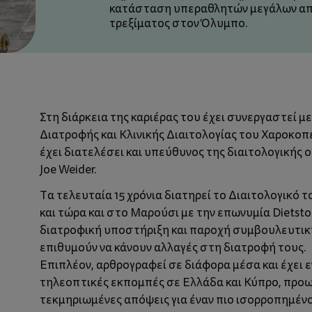
κατάσταση υπεραθλητών μεγάλων α
τρεξίματος στον Όλυμπο.
Στη διάρκεια της καριέρας του έχει συνεργαστεί μ
Διατροφής και Κλινικής Διαιτολογίας του Χαροκο
έχει διατελέσει και υπεύθυνος της διαιτολογικής
Joe Weider.
Τα τελευταία 15 χρόνια διατηρεί το Διαιτολογικό
και τώρα και στο Μαρούσι με την επωνυμία Dietstor
διατροφική υποστήριξη και παροχή συμβουλευτικ
επιθυμούν να κάνουν αλλαγές στη διατροφή τους.
Επιπλέον, αρθρογραφεί σε διάφορα μέσα και έχει 
τηλεοπτικές εκπομπές σε Ελλάδα και Κύπρο, προ
τεκμηριωμένες απόψεις για έναν πιο ισορροπημέν