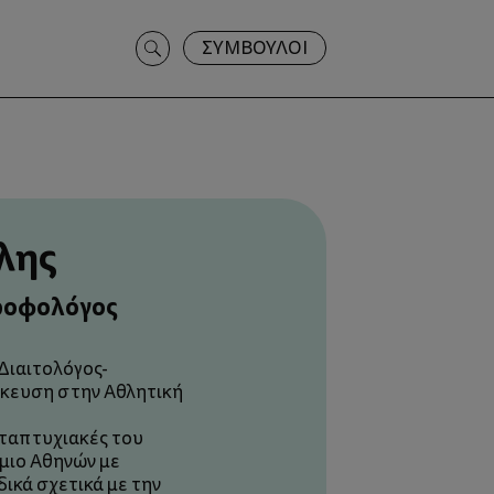
Search
ΣΥΜΒΟΥΛΟΙ
for:
λης
τροφολόγος
Διαιτολόγος-
ίκευση στην Αθλητική
εταπτυχιακές του
μιο Αθηνών με
ικά σχετικά με την