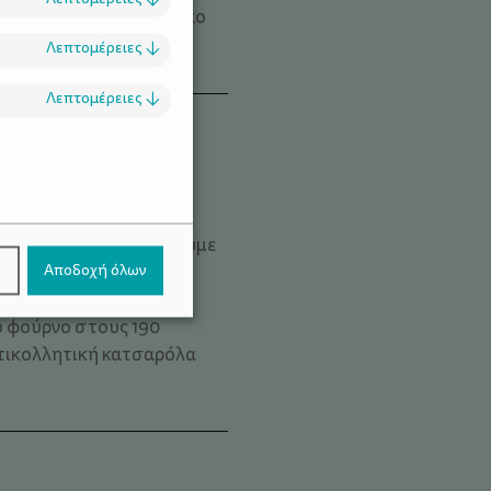
λ, προσθέτουμε το κακάο
Λεπτομέρειες
↓
Λεπτομέρειες
↓
ουπίδι
.
ολλητικό χαρτί απλώνουμε
 τη σκελίδα σκόρδου,
ν
Αποδοχή όλων
υμάρι, αλάτι, πιπέρι και
 φούρνο στους 190
ντικολλητική κατσαρόλα