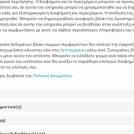
ΔΕΛΤΑ Συνταγή: Kο
τορικό περιήγησης. Η διαφήμιση και το περιεχόμενο μπορούν να προσ
ότητά σας σε αυτήν την υπηρεσία μπορεί να χρησιμοποιηθεί για να δη
α εσάς για εξατομικευμένη διαφήμιση και περιεχόμενο. Η απόδοση της
 μετρηθεί. Μπορούν να δημιουργηθούν αναφορές βάσει της δραστηρι
Κόβουμε την κολοκύθα και τ
τητά σας σε αυτήν την υπηρεσία μπορεί να βοηθήσει στην ανάπτυξη 
ε να συμφωνήσετε με αυτό, να λάβετε περισσότερες πληροφορίες και 
τα βάζουμε σε ένα ταψί προ
το θυμάρι και αλάτι Ψήνου
ργασία δεδομένων βάσει νόμιμων συμφερόντων δεν απαιτεί την έγκρισή
φούρνο στους 190 βαθμούς γ
αποχωρήσετε κάνοντας κλικ στις
λεπτομέρειες
κάτω από 'Συνεργάτες (Ν
κατσαρόλα σε χαμηλή φωτιά 
ν μόνο αυτόν τον ιστότοπο. Μπορείτε να αλλάξετε γνώμη ανά πάσα στι
ξιά γωνία του ιστότοπου που θα ανοίξει το παράθυρο επιλογών διαφημ
ε τις επιλογές σας.
ερα, διαβάστε την
Πολιτική Απορρήτου
.
Έξυπνο Ταπεράκι: Kέ
ηριστικά
(
2
)
Σε μπολ ρίχνουμε τα αυγά κα
χτυπάμε καλά ώσπου να δια
99
)
Προσθέτουμε και το σπορέλ
Ρίχνουμε και το γάλα και α
όμιμο Ενδιαφέρον)
(
427
)