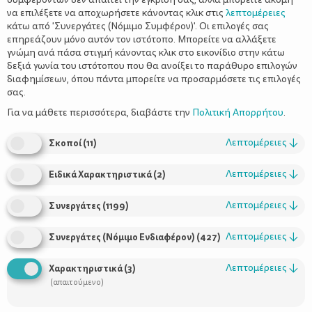
να επιλέξετε να αποχωρήσετε κάνοντας κλικ στις
λεπτομέρειες
Ενέργεια: 268 kcal
κάτω από 'Συνεργάτες (Νόμιμο Συμφέρον)'. Οι επιλογές σας
Υδατάνθρακες: 37 γρ.
επηρεάζουν μόνο αυτόν τον ιστότοπο. Μπορείτε να αλλάξετε
Πρωτεΐνη: 7.9 γρ.
γνώμη ανά πάσα στιγμή κάνοντας κλικ στο εικονίδιο στην κάτω
Λιπαρά: 9.8 γρ.
δεξιά γωνία του ιστότοπου που θα ανοίξει το παράθυρο επιλογών
Κορεσμένα Λιπαρά: 2.9 γρ.
διαφημίσεων, όπου πάντα μπορείτε να προσαρμόσετε τις επιλογές
σας.
Φυτικές Ίνες: 1.4 γρ.
*ανά κομμάτι κεικ(80γρ.)
Για να μάθετε περισσότερα, διαβάστε την
Πολιτική Απορρήτου
.
Λεπτομέρειες
↓
Σκοποί
(
11
)
Λεπτομέρειες
↓
Ειδικά Χαρακτηριστικά
(
2
)
Λεπτομέρειες
↓
Συνεργάτες
(
1199
)
Λεπτομέρειες
↓
Συνεργάτες (Νόμιμο Ενδιαφέρον)
(
427
)
Λεπτομέρειες
↓
Χαρακτηριστικά
(
3
)
(απαιτούμενο)