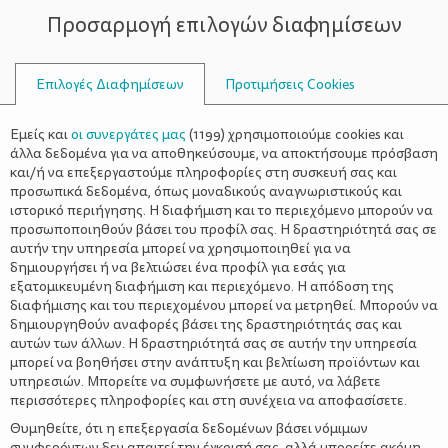
Προσαρμογή επιλογών διαφημίσεων
ΣΥΜΒΟΥΛΟΙ
Επιλογές Διαφημίσεων
Προτιμήσεις Cookies
ΈΞΥΠΝΟ ΤΑΠΕΡΆΚΙ
ΣΥΝΤΑΓΈΣ
>
Έξυπνο Ταπεράκι: Kέικ με κακάο
Εμείς και
οι συνεργάτες μας
(
1199
) χρησιμοποιούμε cookies και
άλλα δεδομένα για να αποθηκεύσουμε, να αποκτήσουμε πρόσβαση
και/ή να επεξεργαστούμε πληροφορίες στη συσκευή σας και
προσωπικά δεδομένα, όπως μοναδικούς αναγνωριστικούς και
ιστορικό περιήγησης. Η διαφήμιση και το περιεχόμενο μπορούν να
προσωποποιηθούν βάσει του προφίλ σας. Η δραστηριότητά σας σε
αυτήν την υπηρεσία μπορεί να χρησιμοποιηθεί για να
δημιουργήσει ή να βελτιώσει ένα προφίλ για εσάς για
εξατομικευμένη διαφήμιση και περιεχόμενο. Η απόδοση της
διαφήμισης και του περιεχομένου μπορεί να μετρηθεί. Μπορούν να
δημιουργηθούν αναφορές βάσει της δραστηριότητάς σας και
αυτών των άλλων. Η δραστηριότητά σας σε αυτήν την υπηρεσία
μπορεί να βοηθήσει στην ανάπτυξη και βελτίωση προϊόντων και
υπηρεσιών. Μπορείτε να συμφωνήσετε με αυτό, να λάβετε
περισσότερες πληροφορίες και στη συνέχεια να αποφασίσετε.
Θυμηθείτε, ότι η επεξεργασία δεδομένων βάσει νόμιμων
ΔΙΑΤΡΟΦΙΚΕΣ ΠΛΗΡΟΦΟΡΙΕΣ
συμφερόντων δεν απαιτεί την έγκρισή σας, αλλά μπορείτε ακόμη