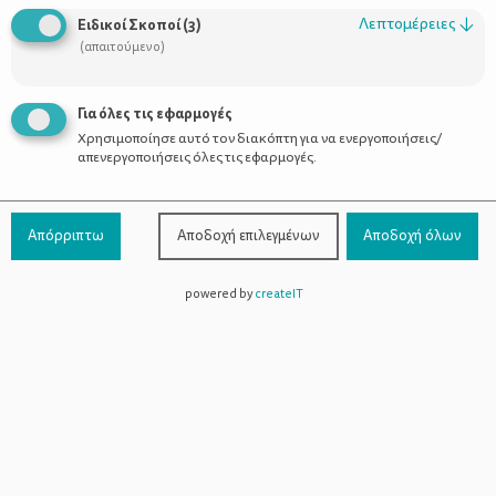
Λεπτομέρειες
↓
Ειδικοί Σκοποί
(
3
)
(απαιτούμενο)
Για όλες τις εφαρμογές
8
No
Χρησιμοποίησε αυτό τον διακόπτη για να ενεργοποιήσεις/
απενεργοποιήσεις όλες τις εφαρμογές.
Υλικά
Απόρριπτω
Αποδοχή επιλεγμένων
Αποδοχή όλων
250 γρ. αλεύρι Φαρίνα απ
3 Αυγά
powered by
createIT
120 γρ. σπορέλαιο
170 γρ. καστανή ζάχαρη
180 ml γάλα Δέλτα Mmmmmmilk
25 γρ. σκόνη άγλυκου κακάο
λίγο εκχύλισμα βανίλιας
Εκτέλεση