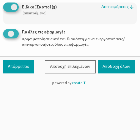
ευκαιρία να περάσεις δημιουργικό χρόνο με τα παιδιά σου
Λεπτομέρειες
↓
Ειδικοί Σκοποί
(
3
)
μακριά από τις οθόνες.
(απαιτούμενο)
Χριστουγεννιάτικα στολίδια
Μπορείτε να φτιάξετε
μαζί, για
να τους δώσεις την ευκαιρία να αισθανθούν την χαρά να
Για όλες τις εφαρμογές
δημιουργούν από το μηδέν και να βάλουν την φαντασία τους να
Χρησιμοποίησε αυτό τον διακόπτη για να ενεργοποιήσεις/
δουλέψει. Τα φυσικά υλικά θα δώσουν στα στολίδια σας, μια
απενεργοποιήσεις όλες τις εφαρμογές.
ιστορία που θα τα κάνουν μοναδικά.
Περπατήστε στο πάρκο ή στο βουνό και μαζέψτε κουκουνάρια,
μικρά κλαδάκια, φύλλα ή ότι άλλο όμορφο μας χαρίζει η φύση.
Απόρριπτω
Αποδοχή επιλεγμένων
Αποδοχή όλων
Επισκεφθείτε τη λαϊκή αγορά για να διαλέξετε φρέσκα
πορτοκάλια, ξύλα κανέλας, τσάι και έτσι θα δώσετε έξτρα
άρωμα στις δημιουργίες σας και το σπίτι θα γεμίσει με αρώματα
powered by
createIT
γιορτής. Μέσα από τη διαδικασία επιλογής των υλικών σας, τα
παιδιά θα μάθουν να παρατηρούν τον κόσμο και να εκτιμούν
την ομορφιά που υπάρχει γύρω μας.
Παρακάτω θα βρεις 7 από τις αγαπημένες μου ιδέες για
Χριστουγεννιάτικα στολίδια από φυσικά υλικά ώστε να σε
βοηθήσουν να ξεκινήσεις τις δικές σας χειροτεχνίες με τα
παιδιά.