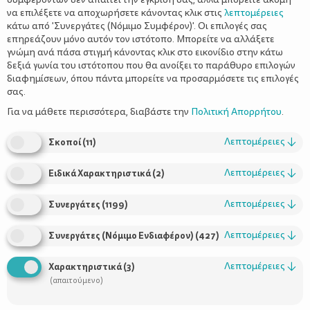
να επιλέξετε να αποχωρήσετε κάνοντας κλικ στις
λεπτομέρειες
κάτω από 'Συνεργάτες (Νόμιμο Συμφέρον)'. Οι επιλογές σας
επηρεάζουν μόνο αυτόν τον ιστότοπο. Μπορείτε να αλλάξετε
γνώμη ανά πάσα στιγμή κάνοντας κλικ στο εικονίδιο στην κάτω
δεξιά γωνία του ιστότοπου που θα ανοίξει το παράθυρο επιλογών
διαφημίσεων, όπου πάντα μπορείτε να προσαρμόσετε τις επιλογές
σας.
Για να μάθετε περισσότερα, διαβάστε την
Πολιτική Απορρήτου
.
Λεπτομέρειες
↓
Σκοποί
(
11
)
Λεπτομέρειες
↓
Ειδικά Χαρακτηριστικά
(
2
)
Λεπτομέρειες
↓
Συνεργάτες
(
1199
)
Λεπτομέρειες
↓
Συνεργάτες (Νόμιμο Ενδιαφέρον)
(
427
)
Οι μέρες των Χριστουγέννων έχουν πάντα κάτι μαγικό, ο ήχος
Λεπτομέρειες
↓
Χαρακτηριστικά
(
3
)
από χαρούμενες φωνές, η μυρωδιά του φρεσκοψημένου
(απαιτούμενο)
γλυκού, το κρύο έξω που σε καλεί να φέρεις την ζεστασιά μέσα
στο σπίτι… και τώρα που τα σχολεία κλείνουν είναι μια ιδανική