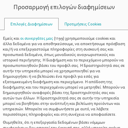
Προσαρμογή επιλογών διαφημίσεων
ΣΥΜΒΟΥΛΟΙ
Επιλογές Διαφημίσεων
Προτιμήσεις Cookies
ΟΙΚΟΓΕΝΕΙΑΚΈΣ ΔΡΑΣΤΗΡΙΌΤΗΤΕΣ
ΟΙΚΟΓΈΝΕΙΑ
>
7 Εύκολες Ιδέες για
Εμείς και
οι συνεργάτες μας
(
1199
) χρησιμοποιούμε cookies και
Χριστουγεννιάτικα Στολίδια από
άλλα δεδομένα για να αποθηκεύσουμε, να αποκτήσουμε πρόσβαση
και/ή να επεξεργαστούμε πληροφορίες στη συσκευή σας και
Φυσικά Υλικά
προσωπικά δεδομένα, όπως μοναδικούς αναγνωριστικούς και
ιστορικό περιήγησης. Η διαφήμιση και το περιεχόμενο μπορούν να
προσωποποιηθούν βάσει του προφίλ σας. Η δραστηριότητά σας σε
αυτήν την υπηρεσία μπορεί να χρησιμοποιηθεί για να
δημιουργήσει ή να βελτιώσει ένα προφίλ για εσάς για
εξατομικευμένη διαφήμιση και περιεχόμενο. Η απόδοση της
διαφήμισης και του περιεχομένου μπορεί να μετρηθεί. Μπορούν να
δημιουργηθούν αναφορές βάσει της δραστηριότητάς σας και
αυτών των άλλων. Η δραστηριότητά σας σε αυτήν την υπηρεσία
μπορεί να βοηθήσει στην ανάπτυξη και βελτίωση προϊόντων και
υπηρεσιών. Μπορείτε να συμφωνήσετε με αυτό, να λάβετε
περισσότερες πληροφορίες και στη συνέχεια να αποφασίσετε.
Θυμηθείτε, ότι η επεξεργασία δεδομένων βάσει νόμιμων
συμφερόντων δεν απαιτεί την έγκρισή σας, αλλά μπορείτε ακόμη