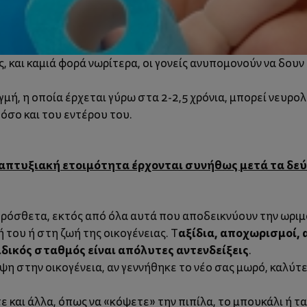
, και καμιά φορά νωρίτερα, οι γονείς ανυπομονούν να δουν 
γμή, η οποία έρχεται γύρω στα 2-2,5 χρόνια, μπορεί νευρο
 όσο και του εντέρου του.
απτυξιακή ετοιμότητα έρχονται συνήθως μετά τα δεύτ
πρόσθετα, εκτός από όλα αυτά που αποδεικνύουν την ωριμ
αξίδια, αποχωρισμοί, 
 του ή στη ζωή της οικογένειας. Τ
ιδικός σταθμός είναι απόλυτες αντενδείξεις
.
ίψη στην οικογένεια, αν γεννήθηκε το νέο σας μωρό, καλύτ
τε και άλλα, όπως να «κόψετε» την πιπίλα, το μπουκάλι ή 