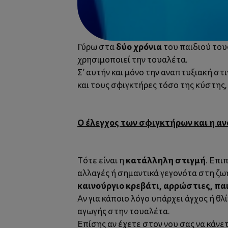
δύο χρόνια
Γύρω στα
του παιδιού τους
χρησιμοποιεί την τουαλέτα.
Σ’ αυτήν και μόνο την αναπτυξιακή στι
και τους σφιγκτήρες τόσο της κύστης,
Ο έλεγχος των σφιγκτήρων και η αν
κατάλληλη στιγμή
Τότε είναι η
. Επι
αλλαγές ή σημαντικά γεγονότα στη ζωή
καινούργιο κρεβάτι, αρρώστιες, πα
Αν για κάποιο λόγο υπάρχει άγχος ή θλ
αγωγής στην τουαλέτα.
Επίσης αν έχετε στον νου σας να κάνε