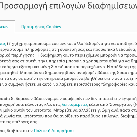
την τουαλέτα. Είναι καλύτερα αυτό να το κάνει ο γονιός με 
Προσαρμογή επιλογών διαφημίσεω
 να σας μοιάσει.
ώστε να του αρέσει. Το γιογιό καταρχήν μπορεί να βρίσκετ
σεων
Προτιμήσεις Cookies
μάστε 1-2 μήνες αργότερα, αφού αποσύρετε το γιογιό.
άει να χρησιμοποιεί τη λεκάνη, αγοράστε ένα παιδικό κάθισ
μας
(
1199
) χρησιμοποιούμε cookies και άλλα δεδομένα για να αποθηκε
ατάκι ώστε να πατάει τα πόδια του.
ξεργαστούμε πληροφορίες στη συσκευή σας και προσωπικά δεδομένα,
ούχα του για ένα μικρό διάστημα χωρίς πίεση.
τορικό περιήγησης. Η διαφήμιση και το περιεχόμενο μπορούν να προσ
ότητά σας σε αυτήν την υπηρεσία μπορεί να χρησιμοποιηθεί για να δη
του μπαμπά ή σαν της μαμάς, ανάλογα με το φύλο. Αυτό θ
α εσάς για εξατομικευμένη διαφήμιση και περιεχόμενο. Η απόδοση της
ου, που θα το βοηθήσει να σας μοιάσει.
 μετρηθεί. Μπορούν να δημιουργηθούν αναφορές βάσει της δραστηρι
ο γιογιό του χωρίς ρούχα. Δείξτε του πώς να κρατάει τα π
τητά σας σε αυτήν την υπηρεσία μπορεί να βοηθήσει στην ανάπτυξη 
ε να συμφωνήσετε με αυτό, να λάβετε περισσότερες πληροφορίες και 
ηθάει πολύ το άδειασμα τόσο της κύστης, όσο και του εντέ
 την αρχή, αλλά επιβραβεύστε το, αν έχετε. Ως αυτή τη στ
ργασία δεδομένων βάσει νόμιμων συμφερόντων δεν απαιτεί την έγκρισή
βάλτε του τα καινούργια του εσώρουχα. Θυμίζετέ του να ε
αποχωρήσετε κάνοντας κλικ στις
λεπτομέρειες
κάτω από 'Συνεργάτες (Ν
χάριστο και συμπαθητικό τρόπο. Πείτε του: «Έλα, να βγά
ν μόνο αυτόν τον ιστότοπο. Μπορείτε να αλλάξετε γνώμη ανά πάσα στι
 θέλει ή χρειάζεται.
ξιά γωνία του ιστότοπου που θα ανοίξει το παράθυρο επιλογών διαφημ
ε τις επιλογές σας.
ρες να ξεχνιέται. Δεν πειράζει.
ερα, διαβάστε την
Πολιτική Απορρήτου
.
ι μην αποδοκιμάζετε την «αποτυχία». Εκφράσεις που σας 