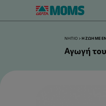
Η ΖΩΉ ΜΕ Έ
ΝΉΠΙΟ
>
Αγωγή το