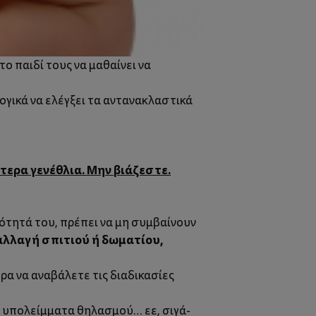
το παιδί τους να μαθαίνει να
λογικά να ελέγξει τα αντανακλαστικά
ερα γενέθλια. Μην βιάζεστε.
ότητά του, πρέπει να μη συμβαίνουν
αλλαγή σπιτιού ή δωματίου,
ερα να αναβάλετε τις διαδικασίες
τα υπολείμματα θηλασμού… εε, σιγά-