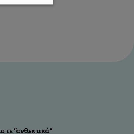
στε “ανθεκτικά”