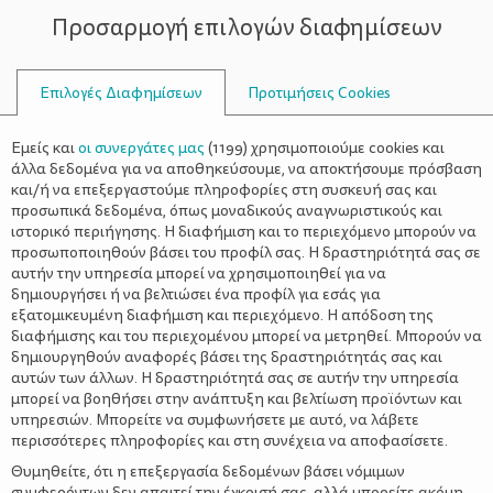
Προσαρμογή επιλογών διαφημίσεων
ΣΥΜΒΟΥΛΟΙ
Επιλογές Διαφημίσεων
Προτιμήσεις Cookies
Η ΖΩΉ ΜΕ ΈΝΑ ΠΑΙΔΊ
ΠΑΙΔΊ
>
Άγχος στα παιδιά: Τι οδηγεί τα
Εμείς και
οι συνεργάτες μας
(
1199
) χρησιμοποιούμε cookies και
παιδιά στην τελειομανία
άλλα δεδομένα για να αποθηκεύσουμε, να αποκτήσουμε πρόσβαση
και/ή να επεξεργαστούμε πληροφορίες στη συσκευή σας και
προσωπικά δεδομένα, όπως μοναδικούς αναγνωριστικούς και
ιστορικό περιήγησης. Η διαφήμιση και το περιεχόμενο μπορούν να
προσωποποιηθούν βάσει του προφίλ σας. Η δραστηριότητά σας σε
αυτήν την υπηρεσία μπορεί να χρησιμοποιηθεί για να
δημιουργήσει ή να βελτιώσει ένα προφίλ για εσάς για
Φανταστείτε ένα
παιδί
που διατηρεί ένα άψογα προσεγμένο
εξατομικευμένη διαφήμιση και περιεχόμενο. Η απόδοση της
θρανίο στην τάξη, ένα αψεγάδιαστο τετράδιο, ένα εξαιρετικά
διαφήμισης και του περιεχομένου μπορεί να μετρηθεί. Μπορούν να
τακτοποιημένο δωμάτιο στο σπίτι, να περνά τα απογεύματα
δημιουργηθούν αναφορές βάσει της δραστηριότητάς σας και
διασφαλίζοντας ότι η εργασία του έγινε σχολαστικά και
αυτών των άλλων. Η δραστηριότητά σας σε αυτήν την υπηρεσία
αδημονεί να είναι η καλύτερη στην τάξη. Τι θα μπορούσε να
μπορεί να βοηθήσει στην ανάπτυξη και βελτίωση προϊόντων και
πηγαίνει στραβά εδώ και γιατί φαίνεται να μην είναι
υπηρεσιών. Μπορείτε να συμφωνήσετε με αυτό, να λάβετε
ικανοποιημένο αλλά μάλλον να έχει
άγχος
και αγχώδεις
περισσότερες πληροφορίες και στη συνέχεια να αποφασίσετε.
διαταραχές, αναρωτιούνται συχνά οι γονείς στις σχολικές
Θυμηθείτε, ότι η επεξεργασία δεδομένων βάσει νόμιμων
ενημερώσεις για την πρόοδο των παιδιών.
συμφερόντων δεν απαιτεί την έγκρισή σας, αλλά μπορείτε ακόμη