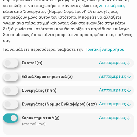
να επιλέξετε να αποχωρήσετε κάνοντας κλικ στις
λεπτομέρειες
κάτω από 'Συνεργάτες (Νόμιμο Συμφέρον)'. Οι επιλογές σας
επηρεάζουν μόνο αυτόν τον ιστότοπο. Μπορείτε να αλλάξετε
γνώμη ανά πάσα στιγμή κάνοντας κλικ στο εικονίδιο στην κάτω
δεξιά γωνία του ιστότοπου που θα ανοίξει το παράθυρο επιλογών
διαφημίσεων, όπου πάντα μπορείτε να προσαρμόσετε τις επιλογές
σας.
Το βρεφικό δωμάτιο, είναι ο χώρος όπου θα περάσει το μωρό
σας τους πρώτους μήνες της ζωής του. Γι’ αυτό, η βασική σας
Για να μάθετε περισσότερα, διαβάστε την
Πολιτική Απορρήτου
.
προτεραιότητα, πέρα από την αισθητική, είναι η υγεία. Επιλέξτε
οργανικά προϊόντα και πιστοποιημένα υλικά και δημιουργήστε
Λεπτομέρειες
↓
Σκοποί
(
11
)
ένα ασφαλές περιβάλλον για το μωρό σας απαλλαγμένο από
βλαβερές χημικές ουσίες που κρύβονται συχνά μέσα σε βασικά
Λεπτομέρειες
↓
Ειδικά Χαρακτηριστικά
(
2
)
αντικείμενα του χώρου του. Να κάποια πράγματα που πρέπει να
προσέξετε:
Λεπτομέρειες
↓
Συνεργάτες
(
1199
)
Το στρώμα του μωρού
Λεπτομέρειες
↓
Συνεργάτες (Νόμιμο Ενδιαφέρον)
(
427
)
Το μωρό σας θα περνάει πολλές ώρες στο κρεβάτι του, οπότε θα
είναι πολλές ώρες «εκτεθειμένο» σε βλαβερές ουσίες. Γι’ αυτό το
Λεπτομέρειες
↓
Χαρακτηριστικά
(
3
)
λόγο, ένα υγιεινό από σωστά επιλεγμένα και πιστοποιημένα
(απαιτούμενο)
υλικά στρώμα είναι πολύ σημαντικό.
Τα υλικά του στρώματος θα πρέπει να «αναπνέουν» και να είναι