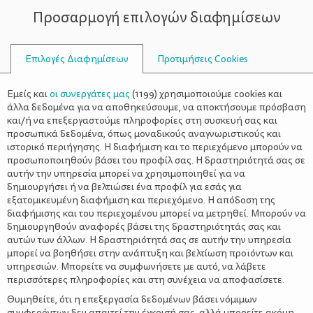
Προσαρμογή επιλογών διαφημίσεων
ΣΥΜΒΟΥΛΟΙ
Επιλογές Διαφημίσεων
Προτιμήσεις Cookies
ΥΓΕΊΑ
ΒΡΈΦΟΣ
>
Βρεφικό δωμάτιο – 7 κανόνες
Εμείς και
οι συνεργάτες μας
(
1199
) χρησιμοποιούμε cookies και
υγιεινής για το μωρό σας
άλλα δεδομένα για να αποθηκεύσουμε, να αποκτήσουμε πρόσβαση
και/ή να επεξεργαστούμε πληροφορίες στη συσκευή σας και
προσωπικά δεδομένα, όπως μοναδικούς αναγνωριστικούς και
ιστορικό περιήγησης. Η διαφήμιση και το περιεχόμενο μπορούν να
προσωποποιηθούν βάσει του προφίλ σας. Η δραστηριότητά σας σε
αυτήν την υπηρεσία μπορεί να χρησιμοποιηθεί για να
δημιουργήσει ή να βελτιώσει ένα προφίλ για εσάς για
εξατομικευμένη διαφήμιση και περιεχόμενο. Η απόδοση της
διαφήμισης και του περιεχομένου μπορεί να μετρηθεί. Μπορούν να
δημιουργηθούν αναφορές βάσει της δραστηριότητάς σας και
αυτών των άλλων. Η δραστηριότητά σας σε αυτήν την υπηρεσία
μπορεί να βοηθήσει στην ανάπτυξη και βελτίωση προϊόντων και
υπηρεσιών. Μπορείτε να συμφωνήσετε με αυτό, να λάβετε
περισσότερες πληροφορίες και στη συνέχεια να αποφασίσετε.
Θυμηθείτε, ότι η επεξεργασία δεδομένων βάσει νόμιμων
συμφερόντων δεν απαιτεί την έγκρισή σας, αλλά μπορείτε ακόμη