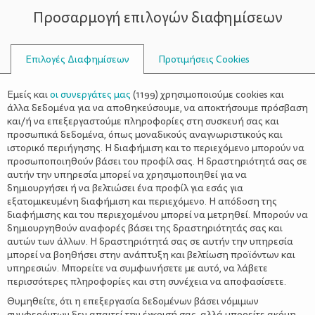
Προσαρμογή επιλογών διαφημίσεων
ΣΥΜΒΟΥΛΟΙ
Επιλογές Διαφημίσεων
Προτιμήσεις Cookies
ΥΓΕΊΑ
ΒΡΈΦΟΣ
>
Ο ύπνος του Μωρού – Τελικά πως
Εμείς και
οι συνεργάτες μας
(
1199
) χρησιμοποιούμε cookies και
Πρέπει να Κοιμάται το Βρέφος;
άλλα δεδομένα για να αποθηκεύσουμε, να αποκτήσουμε πρόσβαση
και/ή να επεξεργαστούμε πληροφορίες στη συσκευή σας και
προσωπικά δεδομένα, όπως μοναδικούς αναγνωριστικούς και
ιστορικό περιήγησης. Η διαφήμιση και το περιεχόμενο μπορούν να
προσωποποιηθούν βάσει του προφίλ σας. Η δραστηριότητά σας σε
αυτήν την υπηρεσία μπορεί να χρησιμοποιηθεί για να
δημιουργήσει ή να βελτιώσει ένα προφίλ για εσάς για
εξατομικευμένη διαφήμιση και περιεχόμενο. Η απόδοση της
διαφήμισης και του περιεχομένου μπορεί να μετρηθεί. Μπορούν να
δημιουργηθούν αναφορές βάσει της δραστηριότητάς σας και
αυτών των άλλων. Η δραστηριότητά σας σε αυτήν την υπηρεσία
μπορεί να βοηθήσει στην ανάπτυξη και βελτίωση προϊόντων και
υπηρεσιών. Μπορείτε να συμφωνήσετε με αυτό, να λάβετε
περισσότερες πληροφορίες και στη συνέχεια να αποφασίσετε.
Θυμηθείτε, ότι η επεξεργασία δεδομένων βάσει νόμιμων
συμφερόντων δεν απαιτεί την έγκρισή σας, αλλά μπορείτε ακόμη