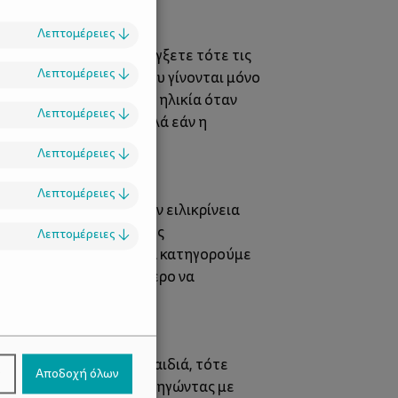
Λεπτομέρειες
↓
ε ότι μπορείτε να ελέγξετε τότε τις
Λεπτομέρειες
↓
νόδρομος με βήματα που γίνονται μόνο
πιστρέψει στην νηπιακή ηλικία όταν
Λεπτομέρειες
↓
ιρα με κακές παρέες αλλά εάν η
και αρχές.
Λεπτομέρειες
↓
Λεπτομέρειες
↓
ρούμε υπέρτατη αξία την ειλικρίνεια
δεν μας αρέσουν κάποιες
Λεπτομέρειες
↓
ματά μας. Δεν βοηθά να κατηγορούμε
ήστος». Είναι προτιμότερο να
.
γορώντας τα σε άλλα παιδιά, τότε
ν
Αποδοχή όλων
ποδεκτές από φίλους. Εξηγώντας με