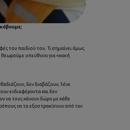
 κόβουμε;
φές του παιδιού του. Τι σημαίνει όμως
το θεωρούμε υπεύθυνο για «κακή
υθαδιάζουν, δεν διαβάζουν, λένε
χουν ενδιαφέροντα και δεν
ουν να τους κάνουν δώρο με κάθε
 τρόπους να τα εξοστρακίσουν από τον