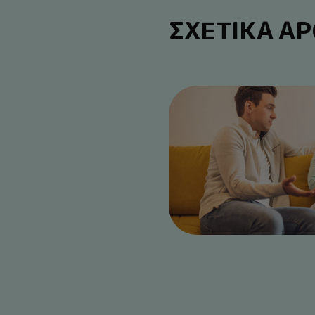
ΣΧΕΤΙΚΑ Α