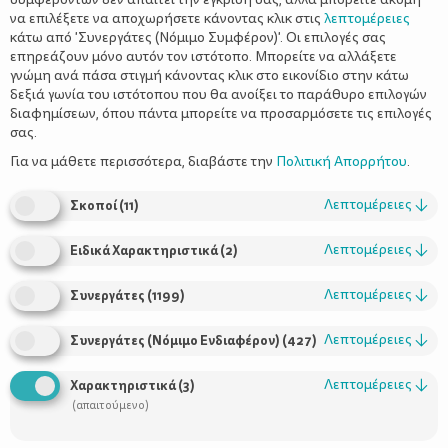
να επιλέξετε να αποχωρήσετε κάνοντας κλικ στις
λεπτομέρειες
κάτω από 'Συνεργάτες (Νόμιμο Συμφέρον)'. Οι επιλογές σας
επηρεάζουν μόνο αυτόν τον ιστότοπο. Μπορείτε να αλλάξετε
γνώμη ανά πάσα στιγμή κάνοντας κλικ στο εικονίδιο στην κάτω
δεξιά γωνία του ιστότοπου που θα ανοίξει το παράθυρο επιλογών
διαφημίσεων, όπου πάντα μπορείτε να προσαρμόσετε τις επιλογές
σας.
Κορνίζες
Για να μάθετε περισσότερα, διαβάστε την
Πολιτική Απορρήτου
.
Οι παλιές κορνίζες μπορούν εύκολα να φρεσκαριστούν και να
γίνουν μόνες τους αντικείμενο διακόσμησης.
Λεπτομέρειες
↓
Σκοποί
(
11
)
Λεπτομέρειες
↓
Ειδικά Χαρακτηριστικά
(
2
)
Λεπτομέρειες
↓
Συνεργάτες
(
1199
)
Λεπτομέρειες
↓
Συνεργάτες (Νόμιμο Ενδιαφέρον)
(
427
)
Λεπτομέρειες
↓
Χαρακτηριστικά
(
3
)
(απαιτούμενο)