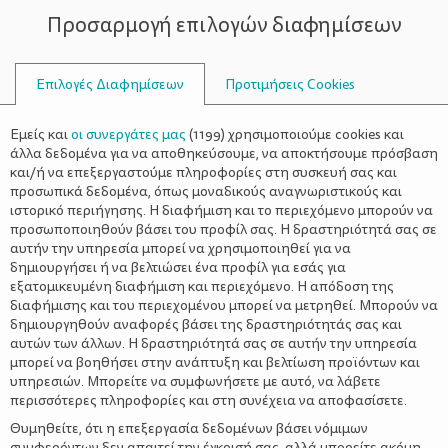
Προσαρμογή επιλογών διαφημίσεων
ΣΥΜΒΟΥΛΟΙ
Επιλογές Διαφημίσεων
Προτιμήσεις Cookies
ΟΙΚΟΓΕΝΕΙΑΚΈΣ ΔΡΑΣΤΗΡΙΌΤΗΤΕΣ
ΟΙΚΟΓΈΝΕΙΑ
>
Διακοσμήστε δίνοντας νέα πνοή
Εμείς και
οι συνεργάτες μας
(
1199
) χρησιμοποιούμε cookies και
σε παλιά αντικείμενα
άλλα δεδομένα για να αποθηκεύσουμε, να αποκτήσουμε πρόσβαση
και/ή να επεξεργαστούμε πληροφορίες στη συσκευή σας και
προσωπικά δεδομένα, όπως μοναδικούς αναγνωριστικούς και
ιστορικό περιήγησης. Η διαφήμιση και το περιεχόμενο μπορούν να
προσωποποιηθούν βάσει του προφίλ σας. Η δραστηριότητά σας σε
αυτήν την υπηρεσία μπορεί να χρησιμοποιηθεί για να
δημιουργήσει ή να βελτιώσει ένα προφίλ για εσάς για
εξατομικευμένη διαφήμιση και περιεχόμενο. Η απόδοση της
διαφήμισης και του περιεχομένου μπορεί να μετρηθεί. Μπορούν να
δημιουργηθούν αναφορές βάσει της δραστηριότητάς σας και
αυτών των άλλων. Η δραστηριότητά σας σε αυτήν την υπηρεσία
μπορεί να βοηθήσει στην ανάπτυξη και βελτίωση προϊόντων και
υπηρεσιών. Μπορείτε να συμφωνήσετε με αυτό, να λάβετε
περισσότερες πληροφορίες και στη συνέχεια να αποφασίσετε.
Θυμηθείτε, ότι η επεξεργασία δεδομένων βάσει νόμιμων
συμφερόντων δεν απαιτεί την έγκρισή σας, αλλά μπορείτε ακόμη