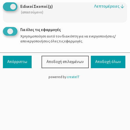
Οι Σύμβουλοι
Λεπτομέρειες
↓
Ειδικοί Σκοποί
(
3
)
Προϊόντα
(απαιτούμενο)
Για όλες τις εφαρμογές
Χρησιμοποίησε αυτό τον διακόπτη για να ενεργοποιήσεις/
Επικοινωνία
απενεργοποιήσεις όλες τις εφαρμογές.
Τηλέφωνο Επικοινωνίας:
800-1199-800
(από σταθερό,
Απόρριπτω
Αποδοχή επιλεγμένων
Αποδοχή όλων
χωρίς χρέωση)
powered by
createIT
Facebook
Instagram
Youtube
Spotify