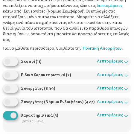
να επιλέξετε να αποχωρήσετε κάνοντας κλικ στις
λεπτομέρειες
κάτω από 'Συνεργάτες (Νόμιμο Συμφέρον)'. Οι επιλογές σας
επηρεάζουν μόνο αυτόν τον ιστότοπο. Μπορείτε να αλλάξετε
γνώμη ανά πάσα στιγμή κάνοντας κλικ στο εικονίδιο στην κάτω
δεξιά γωνία του ιστότοπου που θα ανοίξει το παράθυρο επιλογών
Διακοσμήστε δίνοντας νέα πνοή σε
διαφημίσεων, όπου πάντα μπορείτε να προσαρμόσετε τις επιλογές
παλιά αντικείμενα
σας.
Για να μάθετε περισσότερα, διαβάστε την
Πολιτική Απορρήτου
.
Λεπτομέρειες
↓
Σκοποί
(
11
)
Λεπτομέρειες
↓
Ειδικά Χαρακτηριστικά
(
2
)
Λεπτομέρειες
↓
Συνεργάτες
(
1199
)
Λεπτομέρειες
↓
Συνεργάτες (Νόμιμο Ενδιαφέρον)
(
427
)
Χρήσιμοι Σύνδεσμοι
Λεπτομέρειες
↓
Χαρακτηριστικά
(
3
)
(απαιτούμενο)
Τι είναι το ΔΕΛΤΑ moms