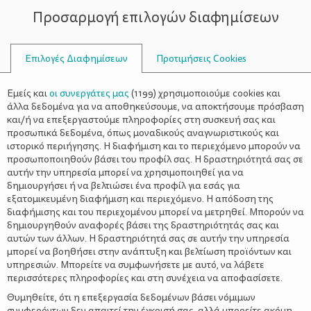
Προσαρμογή επιλογών διαφημίσεων
ΣΥΜΒΟΥΛΟΙ
Επιλογές Διαφημίσεων
Προτιμήσεις Cookies
ΔΙΑΚΟΣΜΉΣΤΕ
Εμείς και
οι συνεργάτες μας
(
1199
) χρησιμοποιούμε cookies και
άλλα δεδομένα για να αποθηκεύσουμε, να αποκτήσουμε πρόσβαση
και/ή να επεξεργαστούμε πληροφορίες στη συσκευή σας και
προσωπικά δεδομένα, όπως μοναδικούς αναγνωριστικούς και
ιστορικό περιήγησης. Η διαφήμιση και το περιεχόμενο μπορούν να
προσωποποιηθούν βάσει του προφίλ σας. Η δραστηριότητά σας σε
αυτήν την υπηρεσία μπορεί να χρησιμοποιηθεί για να
δημιουργήσει ή να βελτιώσει ένα προφίλ για εσάς για
εξατομικευμένη διαφήμιση και περιεχόμενο. Η απόδοση της
διαφήμισης και του περιεχομένου μπορεί να μετρηθεί. Μπορούν να
δημιουργηθούν αναφορές βάσει της δραστηριότητάς σας και
αυτών των άλλων. Η δραστηριότητά σας σε αυτήν την υπηρεσία
μπορεί να βοηθήσει στην ανάπτυξη και βελτίωση προϊόντων και
υπηρεσιών. Μπορείτε να συμφωνήσετε με αυτό, να λάβετε
περισσότερες πληροφορίες και στη συνέχεια να αποφασίσετε.
Θυμηθείτε, ότι η επεξεργασία δεδομένων βάσει νόμιμων
συμφερόντων δεν απαιτεί την έγκρισή σας, αλλά μπορείτε ακόμη