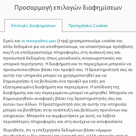
Προσαρμογή επιλογών διαφημίσεων
ΣΥΜΒΟΥΛΟΙ
Επιλογές Διαφημίσεων
Προτιμήσεις Cookies
Η ΖΩΉ ΜΕ ΈΝΑ ΝΉΠΙΟ
ΝΉΠΙΟ
>
Διαμορφώνοντας συνείδηση
Εμείς και
οι συνεργάτες μας
(
1199
) χρησιμοποιούμε cookies και
άλλα δεδομένα για να αποθηκεύσουμε, να αποκτήσουμε πρόσβαση
και/ή να επεξεργαστούμε πληροφορίες στη συσκευή σας και
προσωπικά δεδομένα, όπως μοναδικούς αναγνωριστικούς και
ιστορικό περιήγησης. Η διαφήμιση και το περιεχόμενο μπορούν να
προσωποποιηθούν βάσει του προφίλ σας. Η δραστηριότητά σας σε
αυτήν την υπηρεσία μπορεί να χρησιμοποιηθεί για να
δημιουργήσει ή να βελτιώσει ένα προφίλ για εσάς για
εξατομικευμένη διαφήμιση και περιεχόμενο. Η απόδοση της
διαφήμισης και του περιεχομένου μπορεί να μετρηθεί. Μπορούν να
δημιουργηθούν αναφορές βάσει της δραστηριότητάς σας και
αυτών των άλλων. Η δραστηριότητά σας σε αυτήν την υπηρεσία
μπορεί να βοηθήσει στην ανάπτυξη και βελτίωση προϊόντων και
υπηρεσιών. Μπορείτε να συμφωνήσετε με αυτό, να λάβετε
περισσότερες πληροφορίες και στη συνέχεια να αποφασίσετε.
Θυμηθείτε, ότι η επεξεργασία δεδομένων βάσει νόμιμων
συμφερόντων δεν απαιτεί την έγκρισή σας, αλλά μπορείτε ακόμη