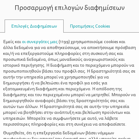
Προσαρμογή επιλογών διαφημίσεων
ΣΥΜΒΟΥΛΟΙ
Επιλογές Διαφημίσεων
Προτιμήσεις Cookies
ΔΙΑΤΡΟΦΉ
ΠΑΙΔΊ
>
«Δύσκολο» παιδί στο φαγητό; – 5
Εμείς και
οι συνεργάτες μας
(
1199
) χρησιμοποιούμε cookies και
τρόποι για να το βελτιώσεις
άλλα δεδομένα για να αποθηκεύσουμε, να αποκτήσουμε πρόσβαση
και/ή να επεξεργαστούμε πληροφορίες στη συσκευή σας και
προσωπικά δεδομένα, όπως μοναδικούς αναγνωριστικούς και
ιστορικό περιήγησης. Η διαφήμιση και το περιεχόμενο μπορούν να
προσωποποιηθούν βάσει του προφίλ σας. Η δραστηριότητά σας σε
αυτήν την υπηρεσία μπορεί να χρησιμοποιηθεί για να
δημιουργήσει ή να βελτιώσει ένα προφίλ για εσάς για
εξατομικευμένη διαφήμιση και περιεχόμενο. Η απόδοση της
διαφήμισης και του περιεχομένου μπορεί να μετρηθεί. Μπορούν να
δημιουργηθούν αναφορές βάσει της δραστηριότητάς σας και
αυτών των άλλων. Η δραστηριότητά σας σε αυτήν την υπηρεσία
μπορεί να βοηθήσει στην ανάπτυξη και βελτίωση προϊόντων και
υπηρεσιών. Μπορείτε να συμφωνήσετε με αυτό, να λάβετε
περισσότερες πληροφορίες και στη συνέχεια να αποφασίσετε.
Θυμηθείτε, ότι η επεξεργασία δεδομένων βάσει νόμιμων
συμφερόντων δεν απαιτεί την έγκρισή σας, αλλά μπορείτε ακόμη