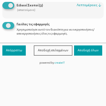
παιδικά τους μάτια. Φαντάζομαι να γεμίζουν τα όνειρά τους με
Λεπτομέρειες
↓
Ειδικοί Σκοποί
(
3
)
ιστορίες και χρώματα. Να γεμίζει το λεξιλόγιό τους με καινούριες
(απαιτούμενο)
λέξεις. Να μπαίνουν στα σπίτια μας νέες εικόνες που τις έχουν
δημιουργήσει με τη φαντασία τους.
Για όλες τις εφαρμογές
Χρησιμοποίησε αυτό τον διακόπτη για να ενεργοποιήσεις/
απενεργοποιήσεις όλες τις εφαρμογές.
Απόρριπτω
Αποδοχή επιλεγμένων
Αποδοχή όλων
Όλες οι ιδέες ωριμάζουν σιγά σιγά μέσα από τις κοινωνικές
ελεύθερες βιβλιοθήκες
ανάγκες. Οι
ξεκίνησαν σαν ιδέα από
powered by
createIT
την Αμερική το 2012 περίπου. Πρωτοδιάβασα τότε για τον γιο
μιας δασκάλας που ως φόρο τιμής δημιούργησε την πρώτη
ελεύθερη βιβλιοθήκη
έξω από το σπίτι της. Πολύ ωραία ιδέα
που εξαπλώθηκε γρήγορα και τα τελευταία 2 χρόνια έχει
ανταπόκριση και σε εμάς στην Ελλάδα. Η ιδέα είναι απλή:
Κάποιος σκέφτεται ότι θα ήταν χρήσιμη μία ανταλλακτική
βιβλιοθήκη σε μία πλατεία ή έξω από τη στάση ενός μετρό ή σε
όποιο πολυσύχναστο μέρος έχει κοντά του. Αμέσως