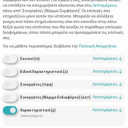
να επιλέξετε να αποχωρήσετε κάνοντας κλικ στις
λεπτομέρειες
κάτω από 'Συνεργάτες (Νόμιμο Συμφέρον)'. Οι επιλογές σας
επηρεάζουν μόνο αυτόν τον ιστότοπο. Μπορείτε να αλλάξετε
γνώμη ανά πάσα στιγμή κάνοντας κλικ στο εικονίδιο στην κάτω
δεξιά γωνία του ιστότοπου που θα ανοίξει το παράθυρο επιλογών
διαφημίσεων, όπου πάντα μπορείτε να προσαρμόσετε τις επιλογές
σας.
Tης Τόνιας Χανιώτη
Για να μάθετε περισσότερα, διαβάστε την
Πολιτική Απορρήτου
.
Λεπτομέρειες
↓
Σκοποί
(
11
)
δανειστικές βιβλιοθήκες
Όταν διαβάζω τα νέα για τις
που
Ελεύθερες δανειστικές
δημιουργούνται, χαίρομαι.
Λεπτομέρειες
↓
Ειδικά Χαρακτηριστικά
(
2
)
βιβλιοθήκες
, με το πολύ απλό σκεπτικό: «παίρνεις ένα βιβλίο –
αφήνεις ένα βιβλίο». Χωρίς εγγραφές, μητρώα, υποχρέωση
Λεπτομέρειες
↓
Συνεργάτες
(
1199
)
επιστροφής. Αυτές οι βιβλιοθήκες που βρίσκονται σε δημόσιους
χώρους και έχουμε ελεύθερη πρόσβαση, μου δημιουργούν
Λεπτομέρειες
↓
Συνεργάτες (Νόμιμο Ενδιαφέρον)
(
427
)
χαρά. Περιέργεια. Έκπληξη. Γεμίζω με τη μοιρασιά! Φαντάζομαι
βιβλιοθήκη
μία τέτοια
έξω από κάθε σχολείο. Γεμάτη με
Λεπτομέρειες
↓
Χαρακτηριστικά
(
3
)
παιδικά βιβλία για όλες τις ηλικίες. Φαντάζομαι όλα τα παιδιά
(απαιτούμενο)
να δανείζονται το μικρό τους θησαυρό και να τον επιστρέφουν
μετά από λίγες μέρες χιλιοδιαβασμένο, πολυειδωμένο από τα