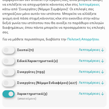
να επιλέξετε να αποχωρήσετε κάνοντας κλικ στις
λεπτομέρειες
κάτω από 'Συνεργάτες (Νόμιμο Συμφέρον)'. Οι επιλογές σας
επηρεάζουν μόνο αυτόν τον ιστότοπο. Μπορείτε να αλλάξετε
γνώμη ανά πάσα στιγμή κάνοντας κλικ στο εικονίδιο στην κάτω
δεξιά γωνία του ιστότοπου που θα ανοίξει το παράθυρο επιλογών
διαφημίσεων, όπου πάντα μπορείτε να προσαρμόσετε τις επιλογές
σας.
Για να μάθετε περισσότερα, διαβάστε την
Πολιτική Απορρήτου
.
Της Σοφίας Μεϊμάρογλου
Λεπτομέρειες
↓
Σκοποί
(
11
)
Λεπτομέρειες
↓
Ειδικά Χαρακτηριστικά
(
2
)
Λεπτομέρειες
↓
Συνεργάτες
(
1199
)
Πριν λίγες μέρες επισκέφθηκα ένα κατάστημα, όπου στο τμήμα
με τα είδη σπιτιού είδα κάτι που μου άρεσε πάρα πολύ. Ήταν
Λεπτομέρειες
↓
Συνεργάτες (Νόμιμο Ενδιαφέρον)
(
427
)
ένα προϊόν αποθήκευσης που θύμιζε έντονα τη σακούλα του
μανάβη. Δεν το αγόρασα, μου φάνηκε ακριβούτσικο, αλλά το
Λεπτομέρειες
↓
Χαρακτηριστικά
(
3
)
ερωτεύτηκα! Ψέματα να πω;
(απαιτούμενο)