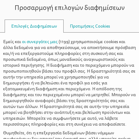
Προσαρμογή επιλογών διαφημίσεων
ΣΥΜΒΟΥΛΟΙ
Επιλογές Διαφημίσεων
Προτιμήσεις Cookies
ΟΙΚΟΓΕΝΕΙΑΚΈΣ ΔΡΑΣΤΗΡΙΌΤΗΤΕΣ
ΟΙΚΟΓΈΝΕΙΑ
>
Εσύ Τις Σακούλες Του Μανάβη
Εμείς και
οι συνεργάτες μας
(
1199
) χρησιμοποιούμε cookies και
Ακόμη Τις Πετάς;
άλλα δεδομένα για να αποθηκεύσουμε, να αποκτήσουμε πρόσβαση
και/ή να επεξεργαστούμε πληροφορίες στη συσκευή σας και
προσωπικά δεδομένα, όπως μοναδικούς αναγνωριστικούς και
ιστορικό περιήγησης. Η διαφήμιση και το περιεχόμενο μπορούν να
προσωποποιηθούν βάσει του προφίλ σας. Η δραστηριότητά σας σε
αυτήν την υπηρεσία μπορεί να χρησιμοποιηθεί για να
δημιουργήσει ή να βελτιώσει ένα προφίλ για εσάς για
εξατομικευμένη διαφήμιση και περιεχόμενο. Η απόδοση της
διαφήμισης και του περιεχομένου μπορεί να μετρηθεί. Μπορούν να
δημιουργηθούν αναφορές βάσει της δραστηριότητάς σας και
αυτών των άλλων. Η δραστηριότητά σας σε αυτήν την υπηρεσία
μπορεί να βοηθήσει στην ανάπτυξη και βελτίωση προϊόντων και
υπηρεσιών. Μπορείτε να συμφωνήσετε με αυτό, να λάβετε
περισσότερες πληροφορίες και στη συνέχεια να αποφασίσετε.
Θυμηθείτε, ότι η επεξεργασία δεδομένων βάσει νόμιμων
συμφερόντων δεν απαιτεί την έγκρισή σας, αλλά μπορείτε ακόμη