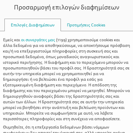
Προσαρμογή επιλογών διαφημίσεων
ΣΥΜΒΟΥΛΟΙ
Επιλογές Διαφημίσεων
Προτιμήσεις Cookies
ΑΝΟΙΞΙΆΤΙΚΗ ΔΙΑΚΌΣΜΗΣΗ
Εμείς και
οι συνεργάτες μας
(
1199
) χρησιμοποιούμε cookies και
άλλα δεδομένα για να αποθηκεύσουμε, να αποκτήσουμε πρόσβαση
και/ή να επεξεργαστούμε πληροφορίες στη συσκευή σας και
προσωπικά δεδομένα, όπως μοναδικούς αναγνωριστικούς και
ιστορικό περιήγησης. Η διαφήμιση και το περιεχόμενο μπορούν να
προσωποποιηθούν βάσει του προφίλ σας. Η δραστηριότητά σας σε
αυτήν την υπηρεσία μπορεί να χρησιμοποιηθεί για να
δημιουργήσει ή να βελτιώσει ένα προφίλ για εσάς για
εξατομικευμένη διαφήμιση και περιεχόμενο. Η απόδοση της
διαφήμισης και του περιεχομένου μπορεί να μετρηθεί. Μπορούν να
δημιουργηθούν αναφορές βάσει της δραστηριότητάς σας και
αυτών των άλλων. Η δραστηριότητά σας σε αυτήν την υπηρεσία
μπορεί να βοηθήσει στην ανάπτυξη και βελτίωση προϊόντων και
υπηρεσιών. Μπορείτε να συμφωνήσετε με αυτό, να λάβετε
περισσότερες πληροφορίες και στη συνέχεια να αποφασίσετε.
Θυμηθείτε, ότι η επεξεργασία δεδομένων βάσει νόμιμων
συμφερόντων δεν απαιτεί την έγκρισή σας, αλλά μπορείτε ακόμη