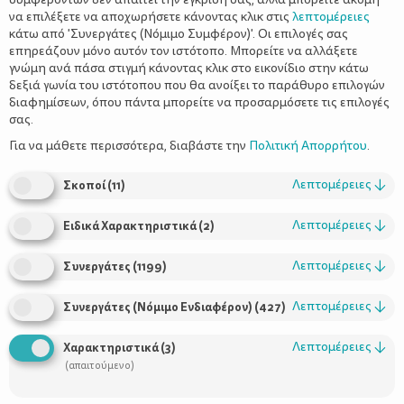
να επιλέξετε να αποχωρήσετε κάνοντας κλικ στις
λεπτομέρειες
κάτω από 'Συνεργάτες (Νόμιμο Συμφέρον)'. Οι επιλογές σας
επηρεάζουν μόνο αυτόν τον ιστότοπο. Μπορείτε να αλλάξετε
γνώμη ανά πάσα στιγμή κάνοντας κλικ στο εικονίδιο στην κάτω
δεξιά γωνία του ιστότοπου που θα ανοίξει το παράθυρο επιλογών
Εσύ Τις Σακούλες Του Μανάβη Ακόμη
διαφημίσεων, όπου πάντα μπορείτε να προσαρμόσετε τις επιλογές
Τις Πετάς;
σας.
Για να μάθετε περισσότερα, διαβάστε την
Πολιτική Απορρήτου
.
Λεπτομέρειες
↓
Σκοποί
(
11
)
Λεπτομέρειες
↓
Ειδικά Χαρακτηριστικά
(
2
)
Λεπτομέρειες
↓
Συνεργάτες
(
1199
)
Λεπτομέρειες
↓
Συνεργάτες (Νόμιμο Ενδιαφέρον)
(
427
)
Χρήσιμοι Σύνδεσμοι
Λεπτομέρειες
↓
Χαρακτηριστικά
(
3
)
(απαιτούμενο)
Τι είναι το ΔΕΛΤΑ moms