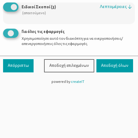
Οι Σύμβουλοι
Λεπτομέρειες
↓
Ειδικοί Σκοποί
(
3
)
Προϊόντα
(απαιτούμενο)
Για όλες τις εφαρμογές
Χρησιμοποίησε αυτό τον διακόπτη για να ενεργοποιήσεις/
Επικοινωνία
απενεργοποιήσεις όλες τις εφαρμογές.
Τηλέφωνο Επικοινωνίας:
800-1199-800
(από σταθερό,
Απόρριπτω
Αποδοχή επιλεγμένων
Αποδοχή όλων
χωρίς χρέωση)
powered by
createIT
Facebook
Instagram
Youtube
Spotify