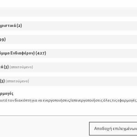
ηριστικά
(
2
)
99
)
όμιμο Ενδιαφέρον)
(
427
)
κά
(
3
)
(απαιτούμενο)
(
3
)
(απαιτούμενο)
αρμογές
υτό τον διακόπτη για να ενεργοποιήσεις/απενεργοποιήσεις όλες τις εφαρμογές
Αποδοχή επιλεγμένω