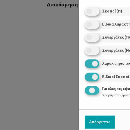
Διακόσμηση
Σκοποί
(
11
)
Ειδικά Χαρακτ
Συνεργάτες
(
11
Συνεργάτες (Ν
Χαρακτηριστι
Ειδικοί Σκοποί
Για όλες τις εφ
Χρησιμοποίησε α
Απόρριπτω