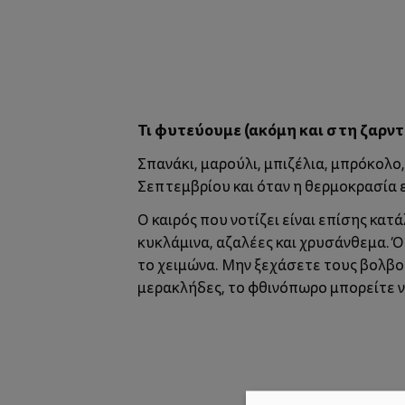
Τι φυτεύουμε (ακόμη και στη ζαρντ
Σπανάκι, μαρούλι, μπιζέλια, μπρόκολο
Σεπτεμβρίου και όταν η θερμοκρασία εί
Ο καιρός που νοτίζει είναι επίσης κα
κυκλάμινα, αζαλέες και χρυσάνθεμα. Ό
το χειμώνα. Μην ξεχάσετε τους βολβού
μερακλήδες, το φθινόπωρο μπορείτε 