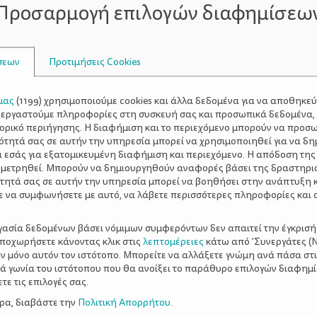
Προσαρμογή επιλογών διαφημίσεω
πωρινό μπαλκόνι
σεων
Προτιμήσεις Cookies
εται, λένε όσοι γνωρίζουν. Το φθινόπωρο άλλωστε, είναι 
 που ξεχορταριάζουμε, καθαρίζουμε και φροντίζουμε τα 
ού θα χρειαστεί τώρα ένα χαλινάρι και τα φυτά σας τη σωσ
μας
(
1199
) χρησιμοποιούμε cookies και άλλα δεδομένα για να αποθηκε
ξεργαστούμε πληροφορίες στη συσκευή σας και προσωπικά δεδομένα,
κρές κορυφές των λουλουδιών. Τα μονοετή ή εποχικά φυτά 
τορικό περιήγησης. Η διαφήμιση και το περιεχόμενο μπορούν να προσ
ς στο χώμα ή τις γλάστρες και θα πρέπει να ξεριζωθούν.
ότητά σας σε αυτήν την υπηρεσία μπορεί να χρησιμοποιηθεί για να δη
α εσάς για εξατομικευμένη διαφήμιση και περιεχόμενο. Η απόδοση της
 μετρηθεί. Μπορούν να δημιουργηθούν αναφορές βάσει της δραστηρι
τητά σας σε αυτήν την υπηρεσία μπορεί να βοηθήσει στην ανάπτυξη 
 τις απαιτήσεις των φυτών. Ακόμη και τώρα ο κήπος σας μ
ε να συμφωνήσετε με αυτό, να λάβετε περισσότερες πληροφορίες και 
ατά αρχήν, να μειωθεί η συχνότητα των ποτισμάτων και τ
α φροντιστούν τα φυτά του εσωτερικού χώρου.
ργασία δεδομένων βάσει νόμιμων συμφερόντων δεν απαιτεί την έγκρισή
αποχωρήσετε κάνοντας κλικ στις
λεπτομέρειες
κάτω από 'Συνεργάτες (Ν
ν μόνο αυτόν τον ιστότοπο. Μπορείτε να αλλάξετε γνώμη ανά πάσα στι
ξιά γωνία του ιστότοπου που θα ανοίξει το παράθυρο επιλογών διαφημ
ε τις επιλογές σας.
ερα, διαβάστε την
Πολιτική Απορρήτου
.