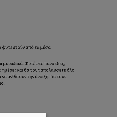
να φυτευτούν από τα μέσα
και μυρωδικά. Φυτέψτε πανσέδες,
20 ημέρες και θα τους απολαύσετε όλο
να ανθίσουν την άνοιξη. Για τους
μο.