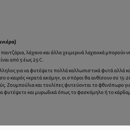
ινιέρα)
, παντζάρια, λάχανο και άλλα χειμερινά λαχανικά μπορούν 
ναι από 5 έως 25 C.
τάλληλος για να φυτέψετε πολλά καλλωπιστικά φυτά αλλά 
σο ο καιρός «κρατά ακόμη», οι σπόροι θα ανθίσουν σε 15-
ς. Ζουμπούλια και τουλίπες φυτεύονται το φθινόπωρο για 
να φυτέψετε και μυρωδικά όπως το φασκόμηλο ή το κάρδα