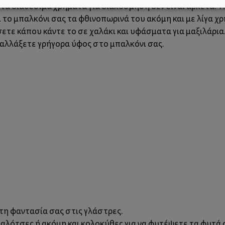
, τα διαθέσιμα χρήματα για διακόσμηση δεν είναι αρκετά. 
ι το μπαλκόνι σας τα φθινοπωρινά του ακόμη και με λίγα χ
ετε κάπου κάντε το σε χαλάκι και υφάσματα για μαξιλάρια. 
αλλάξετε γρήγορα ύφος στο μπαλκόνι σας.
η φαντασία σας στις γλάστρες.
γαλότσες ή ακόμη και κολοκύθες για να φυτέψετε τα φυτά σ