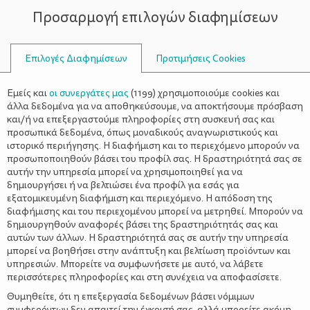
Προσαρμογή επιλογών διαφημίσεων
ΣΥΜΒΟΥΛΟΙ
Επιλογές Διαφημίσεων
Προτιμήσεις Cookies
ΜΠΑΛΚΌΝΙ ΣΑΣ ΤΑ
Εμείς και
οι συνεργάτες μας
(
1199
) χρησιμοποιούμε cookies και
ΦΘΙΝΟΠΩΡΙΝΆ
άλλα δεδομένα για να αποθηκεύσουμε, να αποκτήσουμε πρόσβαση
και/ή να επεξεργαστούμε πληροφορίες στη συσκευή σας και
προσωπικά δεδομένα, όπως μοναδικούς αναγνωριστικούς και
ιστορικό περιήγησης. Η διαφήμιση και το περιεχόμενο μπορούν να
προσωποποιηθούν βάσει του προφίλ σας. Η δραστηριότητά σας σε
αυτήν την υπηρεσία μπορεί να χρησιμοποιηθεί για να
δημιουργήσει ή να βελτιώσει ένα προφίλ για εσάς για
εξατομικευμένη διαφήμιση και περιεχόμενο. Η απόδοση της
διαφήμισης και του περιεχομένου μπορεί να μετρηθεί. Μπορούν να
δημιουργηθούν αναφορές βάσει της δραστηριότητάς σας και
αυτών των άλλων. Η δραστηριότητά σας σε αυτήν την υπηρεσία
μπορεί να βοηθήσει στην ανάπτυξη και βελτίωση προϊόντων και
υπηρεσιών. Μπορείτε να συμφωνήσετε με αυτό, να λάβετε
περισσότερες πληροφορίες και στη συνέχεια να αποφασίσετε.
Θυμηθείτε, ότι η επεξεργασία δεδομένων βάσει νόμιμων
συμφερόντων δεν απαιτεί την έγκρισή σας, αλλά μπορείτε ακόμη