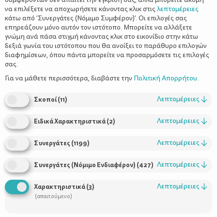
να επιλέξετε να αποχωρήσετε κάνοντας κλικ στις
λεπτομέρειες
κάτω από 'Συνεργάτες (Νόμιμο Συμφέρον)'. Οι επιλογές σας
επηρεάζουν μόνο αυτόν τον ιστότοπο. Μπορείτε να αλλάξετε
γνώμη ανά πάσα στιγμή κάνοντας κλικ στο εικονίδιο στην κάτω
δεξιά γωνία του ιστότοπου που θα ανοίξει το παράθυρο επιλογών
διαφημίσεων, όπου πάντα μπορείτε να προσαρμόσετε τις επιλογές
σας.
Φθινόπωρο στο μπαλκόνι: Διακόσμηση
και εργασίες κηπουρικής
Για να μάθετε περισσότερα, διαβάστε την
Πολιτική Απορρήτου
.
Λεπτομέρειες
↓
Σκοποί
(
11
)
Λεπτομέρειες
↓
Ειδικά Χαρακτηριστικά
(
2
)
Λεπτομέρειες
↓
Συνεργάτες
(
1199
)
Λεπτομέρειες
↓
Συνεργάτες (Νόμιμο Ενδιαφέρον)
(
427
)
Λεπτομέρειες
↓
Χαρακτηριστικά
(
3
)
(απαιτούμενο)
Χρήσιμοι Σύνδεσμοι