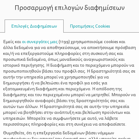
Προσαρμογή επιλογών διαφημίσεων
ΣΥΜΒΟΥΛΟΙ
Επιλογές Διαφημίσεων
Προτιμήσεις Cookies
Η ΖΩΉ ΜΕ ΈΝΑ ΝΉΠΙΟ
ΝΉΠΙΟ
>
Γυαλιά ηλίου για παιδιά – Μάθε
Εμείς και
οι συνεργάτες μας
(
1199
) χρησιμοποιούμε cookies και
ποια είναι τα κατάλληλα
άλλα δεδομένα για να αποθηκεύσουμε, να αποκτήσουμε πρόσβαση
και/ή να επεξεργαστούμε πληροφορίες στη συσκευή σας και
προσωπικά δεδομένα, όπως μοναδικούς αναγνωριστικούς και
ιστορικό περιήγησης. Η διαφήμιση και το περιεχόμενο μπορούν να
προσωποποιηθούν βάσει του προφίλ σας. Η δραστηριότητά σας σε
αυτήν την υπηρεσία μπορεί να χρησιμοποιηθεί για να
δημιουργήσει ή να βελτιώσει ένα προφίλ για εσάς για
εξατομικευμένη διαφήμιση και περιεχόμενο. Η απόδοση της
διαφήμισης και του περιεχομένου μπορεί να μετρηθεί. Μπορούν να
δημιουργηθούν αναφορές βάσει της δραστηριότητάς σας και
αυτών των άλλων. Η δραστηριότητά σας σε αυτήν την υπηρεσία
μπορεί να βοηθήσει στην ανάπτυξη και βελτίωση προϊόντων και
υπηρεσιών. Μπορείτε να συμφωνήσετε με αυτό, να λάβετε
περισσότερες πληροφορίες και στη συνέχεια να αποφασίσετε.
Θυμηθείτε, ότι η επεξεργασία δεδομένων βάσει νόμιμων
συμφερόντων δεν απαιτεί την έγκρισή σας, αλλά μπορείτε ακόμη