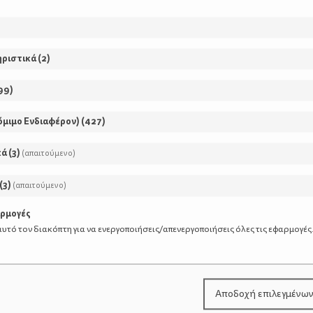
ερωτευμένους
ερωτευόμαστε
ερωτική
ερωτικ
ηριστικά
(
2
)
99
)
όμιμο Ενδιαφέρον)
(
427
)
κά
(
3
)
(απαιτούμενο)
(
3
)
(απαιτούμενο)
αρμογές
υτό τον διακόπτη για να ενεργοποιήσεις/απενεργοποιήσεις όλες τις εφαρμογές
ΡΘΡΑ
Αποδοχή επιλεγμένω