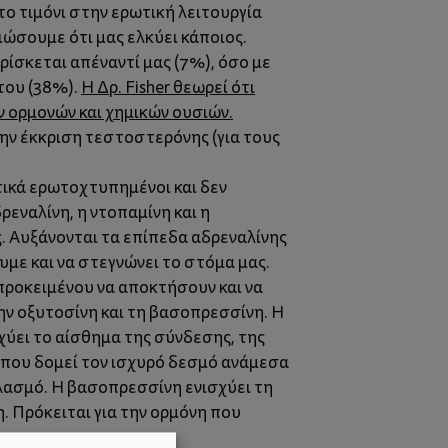
το τιμόνι στην ερωτική λειτουργία
ιώσουμε ότι μας ελκύει κάποιος.
ρίσκεται απέναντί μας (7%), όσο με
 του (38%).
Η Δρ. Fisher θεωρεί ότι
ν ορμονών και χημικών ουσιών.
την έκκριση τεστοστερόνης (για τους
ικά ερωτοχτυπημένοι και δεν
εναλίνη, η ντοπαμίνη και η
ς. Αυξάνονται τα επίπεδα αδρεναλίνης
υμε και να στεγνώνει το στόμα μας.
 προκειμένου να αποκτήσουν και να
ν οξυτοσίνη και τη βασοπρεσσίνη. Η
σχύει το αίσθημα της σύνδεσης, της
η που δομεί τον ισχυρό δεσμό ανάμεσα
θηλασμό. Η βασοπρεσσίνη ενισχύει τη
 Πρόκειται για την ορμόνη που