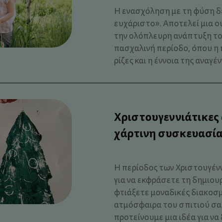
Η ενασχόληση με τη φύση δε
ευχάριστο». Αποτελεί μια 
την ολόπλευρη ανάπτυξη του
πασχαλινή περίοδο, όπου η 
ρίζες και η έννοια της αναγέν
Χριστουγεννιάτικες
χάρτινη συσκευασία
Η περίοδος των Χριστουγέννω
για να εκφράσετε τη δημιουρ
φτιάξετε μοναδικές διακοσμ
ατμόσφαιρα του σπιτιού σας
προτείνουμε μια ιδέα για ν