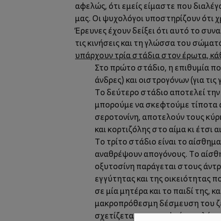
αφελώς, ότι εμείς είμαστε που διαλέγ
μας. Οι ψυχολόγοι υποστηρίζουν ότι χ
Έρευνες έχουν δείξει ότι αυτό το συν
τις κινήσεις και τη γλώσσα του σώματό
υπάρχουν τρία στάδια στον έρωτα, κά
Στο πρώτο στάδιο, η επιθυμία πο
άνδρες) και οιστρογόνων (για τις 
Το δεύτερο στάδιο αποτελεί την
μπορούμε να σκεφτούμε τίποτα άλ
σεροτονίνη, αποτελούν τους κύρι
και κορτιζόλης στο αίμα κι έτσι 
Το τρίτο στάδιο είναι το αίσθημ
αναθρέψουν απογόνους. Το αίσθη
οξυτοσίνη παράγεται στους άντρε
εγγύτητας και της οικειότητας π
σε μία μητέρα και το παιδί της,
μακροπρόθεσμη δέσμευση του ζευ
σχετίζεται με τα νεφρά και ελέγχ