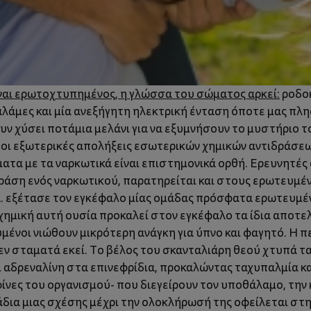
είναι ερωτοχτυπημένος, η γλώσσα του σώματος αρκεί:
ροδοκ
λάμες και μία ανεξήγητη ηλεκτρική ένταση όποτε μας πλησ
υν χύσει ποτάμια μελάνι για να εξυμνήσουν το μυστήριο 
ν οι εξωτερικές απολήξεις εσωτερικών χημικών αντιδράσεω
ατα με τα ναρκωτικά είναι επιστημονικά ορθή. Ερευνητές 
ράση ενός ναρκωτικού, παρατηρείται και στους ερωτευμένο
Α. εξέτασε τον εγκέφαλο μίας ομάδας πρόσφατα ερωτευμέ
χημική αυτή ουσία προκαλεί στον εγκέφαλο τα ίδια αποτελ
ευμένοι νιώθουν μικρότερη ανάγκη για ύπνο και φαγητό. Η 
εν σταματά εκεί. Το βέλος του σκανταλιάρη θεού χτυπά τα
αι αδρεναλίνη στα επινεφρίδια, προκαλώντας ταχυπαλμία 
ίνες του οργανισμού- που διεγείρουν τον υποθάλαμο, την 
δια μιας σχέσης μέχρι την ολοκλήρωσή της οφείλεται στη