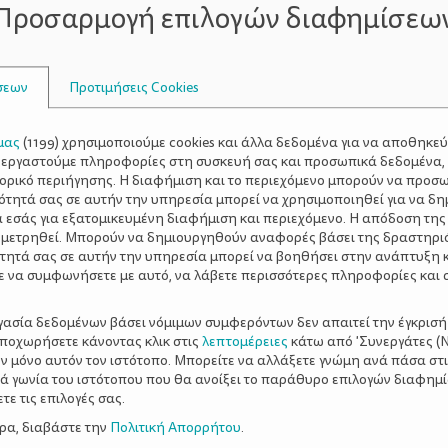
Προσαρμογή επιλογών διαφημίσεω
γή ποιόν θα ερωτευτούμε; Τι ζητούν οι άνδρες και τι
δητου ή της βιοχημείας;
Έρευνα που δημοσιεύει το BBC 
α τον τρόπο που επιλέγουμε συντρόφους. Με λίγα λόγια, επ
σεων
Προτιμήσεις Cookies
 μεταφέρονται στα παιδιά μας και έτσι εξασφαλίζουμε ότι θ
ημα που υποσυνείδητα θέτουμε στον εαυτό μας είναι εάν 
μας
(
1199
) χρησιμοποιούμε cookies και άλλα δεδομένα για να αποθηκε
 για να απαντήσουμε σε αυτό το ερώτημα: Οι φερομόνες κα
ξεργαστούμε πληροφορίες στη συσκευή σας και προσωπικά δεδομένα,
πέμπει το ανθρώπινο σώμα και υπαγορεύουν την σεξουαλικ
τορικό περιήγησης. Η διαφήμιση και το περιεχόμενο μπορούν να προσ
ότητά σας σε αυτήν την υπηρεσία μπορεί να χρησιμοποιηθεί για να δη
ε, εισέρχονται μέσω του οσφρητικού συστήματος στον εγ
α εσάς για εξατομικευμένη διαφήμιση και περιεχόμενο. Η απόδοση της
όγος Μαρκ Κρίσταλ, από το Πανεπιστήμιο του Μπάφαλο. «Η
 μετρηθεί. Μπορούν να δημιουργηθούν αναφορές βάσει της δραστηρι
ακτηριστικά γνωρίσματα που εντάσσονται στις πολιτισμικέ
τητά σας σε αυτήν την υπηρεσία μπορεί να βοηθήσει στην ανάπτυξη 
ημασία. Μιλώντας στο chemistry.com. για αυτό το θέμα, η Δ
ε να συμφωνήσετε με αυτό, να λάβετε περισσότερες πληροφορίες και 
είχνουν νεότερες από εκείνους και πιο όμορφες. Οι άνδρες 
ργασία δεδομένων βάσει νόμιμων συμφερόντων δεν απαιτεί την έγκρισή
τόχος του άνδρα είναι να στηρίζει. Οι γυναίκες από την άλ
αποχωρήσετε κάνοντας κλικ στις
λεπτομέρειες
κάτω από 'Συνεργάτες (Ν
οδοξίες του άνδρα. Μία έρευνα καταλήγει ότι οι γυναίκες 
ν μόνο αυτόν τον ιστότοπο. Μπορείτε να αλλάξετε γνώμη ανά πάσα στι
ε ρυθμό διπλάσιο από ότι οι άνδρες. Εάν λοιπόν οι άνδρε
ξιά γωνία του ιστότοπου που θα ανοίξει το παράθυρο επιλογών διαφημ
ε τις επιλογές σας.
να επιτυχίας».
ερα, διαβάστε την
Πολιτική Απορρήτου
.