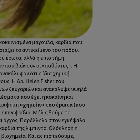
οκκινισμένα μάγουλα, καρδιά που
ιάζει το αντικείμενο του πόθου.
του έρωτα, αλλά η επιστήμη
ν που βιώνουν οι «παθόντες». Η
ανακάλυψαν ότι η ίδια χημική
υς. Η Δρ. Helen Fisher του
νων ζευγαριών και ανακάλυψε υψηλά
έσματα που έχει η κοκαΐνη και
«χημεία» του έρωτα
περίφημη
(που
 επινεφρίδια. Μόλις δούμε το
και άγχος. Παράλληλα στον εγκέφαλο
καρδιά της λίμπιντο. Ολόκληρη η
 βιοχημεία. Και ας πιστεύουμε,