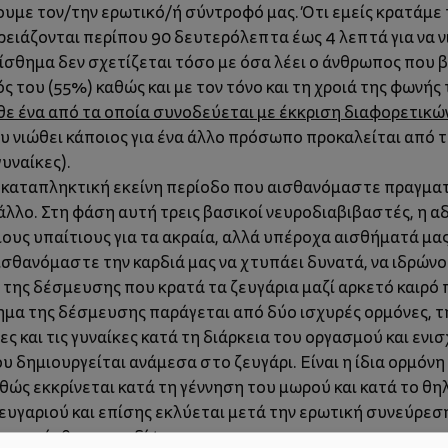
ουμε τον/την ερωτικό/ή σύντροφό μας. Ότι εμείς κρατάμε 
ρειάζονται περίπου 90 δευτερόλεπτα έως 4 λεπτά για να ν
αίσθημα δεν σχετίζεται τόσο με όσα λέει ο άνθρωπος που β
ς του (55%) καθώς και με τον τόνο και τη χροιά της φωνής
θε ένα από τα οποία συνοδεύεται με έκκριση διαφορετικώ
υ νιώθει κάποιος για ένα άλλο πρόσωπο προκαλείται από 
γυναίκες).
 καταπληκτική εκείνη περίοδο που αισθανόμαστε πραγματ
λο. Στη φάση αυτή τρεις βασικοί νευροδιαβιβαστές, η αδρ
ους υπαίτιους για τα ακραία, αλλά υπέροχα αισθήματά μα
αισθανόμαστε την καρδιά μας να χτυπάει δυνατά, να ιδρώνο
α της δέσμευσης που κρατά τα ζευγάρια μαζί αρκετό καιρό
μα της δέσμευσης παράγεται από δύο ισχυρές ορμόνες, τη
ς και τις γυναίκες κατά τη διάρκεια του οργασμού και ενι
ου δημιουργείται ανάμεσα στο ζευγάρι. Είναι η ίδια ορμόν
 καθώς εκκρίνεται κατά τη γέννηση του μωρού και κατά το 
γαριού και επίσης εκλύεται μετά την ερωτική συνεύρεση.
ει το αίσθημα της δίψας.