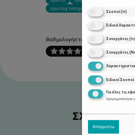
έρωτα
έρωτας
ερωτευμένοι
ερωτοχτυπημένος
σύντροφος
Σκοποί
(
11
)
Ειδικά Χαρακτ
Βαθμολογήστε αυτό το άρθρο :
Συνεργάτες
(
11
Συνεργάτες (Ν
Χαρακτηριστι
Ειδικοί Σκοποί
Για όλες τις εφ
Χρησιμοποίησε α
ΣΧΕΤΙΚΑ Α
Απόρριπτω