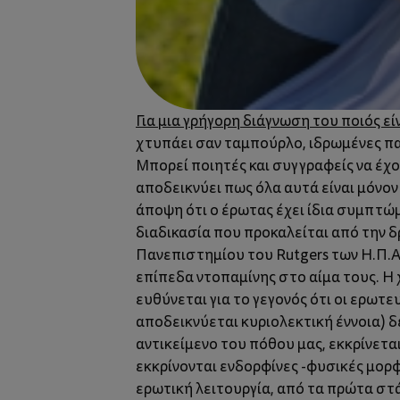
Για μια γρήγορη διάγνωση του ποιός 
χτυπάει σαν ταμπούρλο, ιδρωμένες πα
Μπορεί ποιητές και συγγραφείς να έχο
αποδεικνύει πως όλα αυτά είναι μόνο
άποψη ότι ο έρωτας έχει ίδια συμπτώμ
διαδικασία που προκαλείται από την δ
Πανεπιστημίου του Rutgers των Η.Π.
επίπεδα ντοπαμίνης στο αίμα τους. Η 
ευθύνεται για το γεγονός ότι οι ερωτ
αποδεικνύεται κυριολεκτική έννοια) δ
αντικείμενο του πόθου μας, εκκρίνετ
εκκρίνονται ενδορφίνες -φυσικές μορφ
ερωτική λειτουργία, από τα πρώτα στά