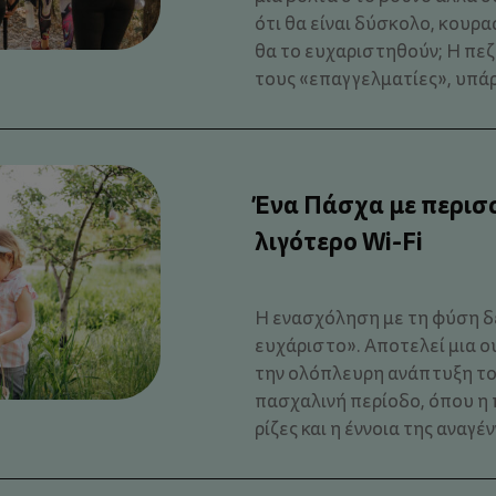
ότι θα είναι δύσκολο, κουρα
θα το ευχαριστηθούν; Η πεζο
τους «επαγγελματίες», υπάρ
Ένα Πάσχα με περισ
λιγότερο Wi-Fi
Η ενασχόληση με τη φύση δε
ευχάριστο». Αποτελεί μια 
την ολόπλευρη ανάπτυξη του
πασχαλινή περίοδο, όπου η 
ρίζες και η έννοια της αναγέν