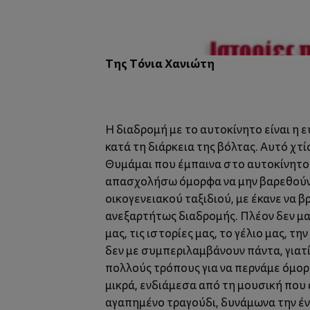
Tης Τόνια Χανιώτη
Η διαδρομή με το αυτοκίνητο είναι η ε
κατά τη διάρκεια της βόλτας. Αυτό χτί
Θυμάμαι που έμπαινα στο αυτοκίνητο με
απασχολήσω όμορφα να μην βαρεθούν κα
οικογενειακού ταξιδιού, με έκανε να 
ανεξαρτήτως διαδρομής. Πλέον δεν μας
μας, τις ιστορίες μας, το γέλιο μας, 
δεν με συμπεριλαμβάνουν πάντα, γιατί
πολλούς τρόπους για να περνάμε όμορφ
μικρά, ενδιάμεσα από τη μουσική που
αγαπημένο τραγούδι, δυνάμωνα την έν