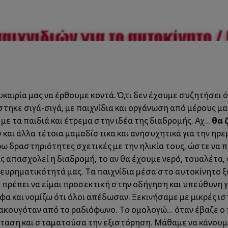
υκαιρία μας να έρθουμε κοντά. Ό,τι δεν έχουμε συζητήσει 
στηκε σιγά-σιγά, με παιχνίδια και οργάνωση από μέρους μα
θα 
 τα παιδιά και έτρεμα στην ιδέα της διαδρομής. Αχ...
ι άλλα τέτοια μαμαδίστικα και ανησυχητικά για την ηρεμί
βρω δραστηριότητες σχετικές με την ηλικία τους, ώστε να
 απασχολεί η διαδρομή, το αν θα έχουμε νερό, τουαλέτα,
την ευρηματικότητά μας. Τα παιχνίδια μέσα στο αυτοκίνητο 
 πρέπει να είμαι προσεκτική στην οδήγηση και υπεύθυνη 
α και νομίζω ότι όλοι απέδωσαν. Ξεκινήσαμε με μικρές ισ
 ακουγόταν από το ραδιόφωνο. Το ομολογώ... όταν έβαζε 
ταση και σταματούσα την εξιστόρηση. Μάθαμε να κάνουμε 