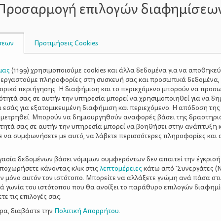
Προσαρμογή επιλογών διαφημίσεω
ς από τη μωρουδιακή και πρώτη παιδική ηλικία, άρχισαν ν
ιών
, φτιάχναμε δικές μας ιστορίες, παίζαμε «πετάει – πετάε
σεων
Προτιμήσεις Cookies
με το αυτοκίνητο είναι ευχάριστη. Κανείς δεν δυσανασχετε
φα. Τα αγγελούδια μου μεγάλωσαν κι άλλο. Ξεκίνησαν το δη
αντικείμενα»
που υπήρχαν μέσα στο αυτοκίνητο, ακόνισε 
μας
(
1199
) χρησιμοποιούμε cookies και άλλα δεδομένα για να αποθηκε
ξεργαστούμε πληροφορίες στη συσκευή σας και προσωπικά δεδομένα,
δημοτικού συνδυάστηκε με τις ερωτήσεις «ποιο είναι πιο 
τορικό περιήγησης. Η διαφήμιση και το περιεχόμενο μπορούν να προσ
ανάψει το πράσινο για τα αυτοκίνητα, πες μου». Το ομολογώ
ότητά σας σε αυτήν την υπηρεσία μπορεί να χρησιμοποιηθεί για να δη
ταλάβω εγώ τι αντιλαμβάνονται και τι τους κάνει εντύπωση
α εσάς για εξατομικευμένη διαφήμιση και περιεχόμενο. Η απόδοση της
 μετρηθεί. Μπορούν να δημιουργηθούν αναφορές βάσει της δραστηρι
τητά σας σε αυτήν την υπηρεσία μπορεί να βοηθήσει στην ανάπτυξη 
ε να συμφωνήσετε με αυτό, να λάβετε περισσότερες πληροφορίες και 
ργασία δεδομένων βάσει νόμιμων συμφερόντων δεν απαιτεί την έγκρισή
αποχωρήσετε κάνοντας κλικ στις
λεπτομέρειες
κάτω από 'Συνεργάτες (Ν
ν μόνο αυτόν τον ιστότοπο. Μπορείτε να αλλάξετε γνώμη ανά πάσα στι
ξιά γωνία του ιστότοπου που θα ανοίξει το παράθυρο επιλογών διαφημ
ε τις επιλογές σας.
ερα, διαβάστε την
Πολιτική Απορρήτου
.