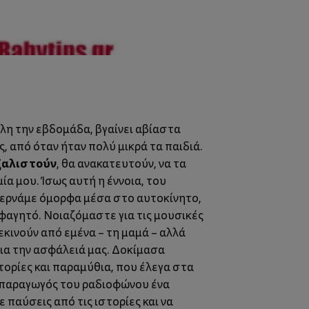
όλη την εβδομάδα, βγαίνει αβίαστα
ς, από όταν ήταν πολύ μικρά τα παιδιά.
ζαλιστούν
, θα ανακατευτούν, να τα
α μου. Ίσως αυτή η έννοια, του
 περνάμε όμορφα μέσα στο αυτοκίνητο,
 φαγητό. Νοιαζόμαστε για τις μουσικές
ξεκινούν από εμένα – τη μαμά – αλλά
για την ασφάλειά μας. Δοκίμασα
τορίες και παραμύθια, που έλεγα στα
ο παραγωγός του ραδιοφώνου ένα
παύσεις από τις ιστορίες και να