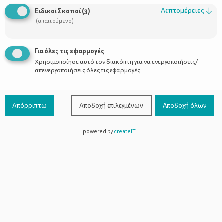
Οι Σύμβουλοι
Λεπτομέρειες
↓
Ειδικοί Σκοποί
(
3
)
Προϊόντα
(απαιτούμενο)
Για όλες τις εφαρμογές
Χρησιμοποίησε αυτό τον διακόπτη για να ενεργοποιήσεις/
Επικοινωνία
απενεργοποιήσεις όλες τις εφαρμογές.
Τηλέφωνο Επικοινωνίας:
800-1199-800
(από σταθερό,
Απόρριπτω
Αποδοχή επιλεγμένων
Αποδοχή όλων
χωρίς χρέωση)
powered by
createIT
Facebook
Instagram
Youtube
Spotify