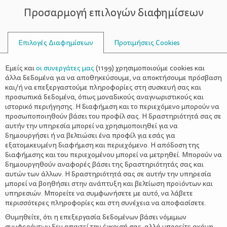
Προσαρμογή επιλογών διαφημίσεων
ΣΥΜΒΟΥΛΟΙ
Επιλογές Διαφημίσεων
Προτιμήσεις Cookies
ΙΣΤΟΡΊΕΣ
Εμείς και
οι συνεργάτες μας
(
1199
) χρησιμοποιούμε cookies και
άλλα δεδομένα για να αποθηκεύσουμε, να αποκτήσουμε πρόσβαση
και/ή να επεξεργαστούμε πληροφορίες στη συσκευή σας και
προσωπικά δεδομένα, όπως μοναδικούς αναγνωριστικούς και
ιστορικό περιήγησης. Η διαφήμιση και το περιεχόμενο μπορούν να
προσωποποιηθούν βάσει του προφίλ σας. Η δραστηριότητά σας σε
αυτήν την υπηρεσία μπορεί να χρησιμοποιηθεί για να
δημιουργήσει ή να βελτιώσει ένα προφίλ για εσάς για
εξατομικευμένη διαφήμιση και περιεχόμενο. Η απόδοση της
διαφήμισης και του περιεχομένου μπορεί να μετρηθεί. Μπορούν να
δημιουργηθούν αναφορές βάσει της δραστηριότητάς σας και
αυτών των άλλων. Η δραστηριότητά σας σε αυτήν την υπηρεσία
μπορεί να βοηθήσει στην ανάπτυξη και βελτίωση προϊόντων και
υπηρεσιών. Μπορείτε να συμφωνήσετε με αυτό, να λάβετε
περισσότερες πληροφορίες και στη συνέχεια να αποφασίσετε.
Θυμηθείτε, ότι η επεξεργασία δεδομένων βάσει νόμιμων
συμφερόντων δεν απαιτεί την έγκρισή σας, αλλά μπορείτε ακόμη