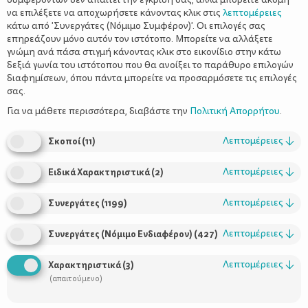
να επιλέξετε να αποχωρήσετε κάνοντας κλικ στις
λεπτομέρειες
κάτω από 'Συνεργάτες (Νόμιμο Συμφέρον)'. Οι επιλογές σας
επηρεάζουν μόνο αυτόν τον ιστότοπο. Μπορείτε να αλλάξετε
γνώμη ανά πάσα στιγμή κάνοντας κλικ στο εικονίδιο στην κάτω
δεξιά γωνία του ιστότοπου που θα ανοίξει το παράθυρο επιλογών
Ιστορίες παιχνιδιών για το
διαφημίσεων, όπου πάντα μπορείτε να προσαρμόσετε τις επιλογές
αυτοκίνητο!
σας.
Για να μάθετε περισσότερα, διαβάστε την
Πολιτική Απορρήτου
.
Λεπτομέρειες
↓
Σκοποί
(
11
)
Λεπτομέρειες
↓
Ειδικά Χαρακτηριστικά
(
2
)
Λεπτομέρειες
↓
Συνεργάτες
(
1199
)
Λεπτομέρειες
↓
Συνεργάτες (Νόμιμο Ενδιαφέρον)
(
427
)
Χρήσιμοι Σύνδεσμοι
Λεπτομέρειες
↓
Χαρακτηριστικά
(
3
)
(απαιτούμενο)
Τι είναι το ΔΕΛΤΑ moms