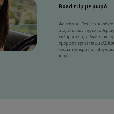
Road trip με μωρό
Φαντάσου: Εσύ, το μωρό σο
σας. Ο αέρας της ελευθερίας, 
χαλαρωτικές μελωδίες και η
όμορφη περιπέτεια μαζί. Κα
κλαίει την ώρα που οδηγάω;»
παρέα ...