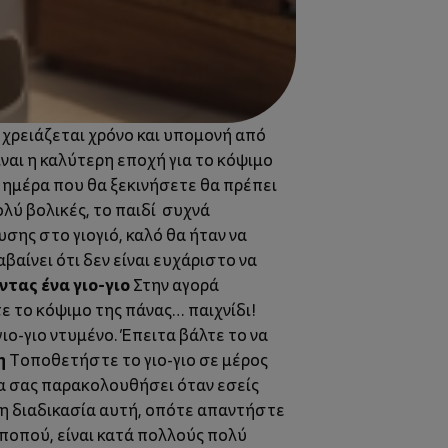
 χρειάζεται χρόνο και υπομονή από
είναι η καλύτερη εποχή για το κόψιμο
 ημέρα που θα ξεκινήσετε θα πρέπει
ολύ βολικές, το παιδί συχνά
υσης στο γιογιό, καλό θα ήταν να
βαίνει ότι δεν είναι ευχάριστο να
τας ένα γιο-γιο
Στην αγορά
ε το κόψιμο της πάνας… παιχνίδι!
ιο-γιο ντυμένο. Έπειτα βάλτε το να
η
Τοποθετήστε το γιο-γιο σε μέρος
α σας παρακολουθήσει όταν εσείς
 τη διαδικασία αυτή, οπότε απαντήστε
 ποπού, είναι κατά πολλούς πολύ