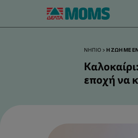
Η ΖΩΉ ΜΕ Έ
ΝΉΠΙΟ
>
Καλοκαίρι
εποχή να 