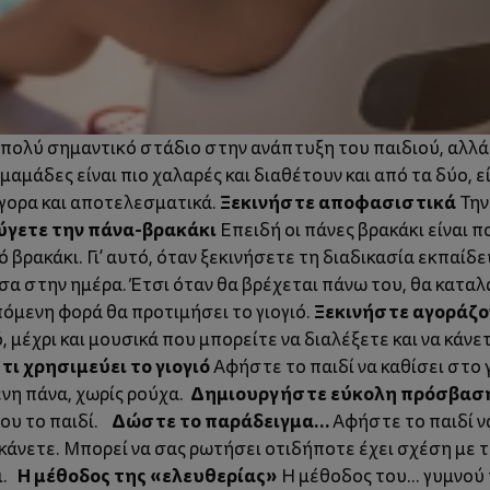
α πολύ σημαντικό στάδιο στην ανάπτυξη του παιδιού, αλλά
ι μαμάδες είναι πιο χαλαρές και διαθέτουν και από τα δύο, 
Ξεκινήστε αποφασιστικά
ήγορα και αποτελεσματικά.
Την
γετε την πάνα-βρακάκι
Επειδή οι πάνες βρακάκι είναι π
βρακάκι. Γι’ αυτό, όταν ξεκινήσετε τη διαδικασία εκπαίδε
σα στην ημέρα. Έτσι όταν θα βρέχεται πάνω του, θα καταλα
Ξεκινήστε αγοράζον
πόμενη φορά θα προτιμήσει το γιογιό.
μέχρι και μουσικά που μπορείτε να διαλέξετε και να κάνετ
τι χρησιμεύει το γιογιό
Αφήστε το παιδί να καθίσει στο γ
Δημιουργήστε εύκολη πρόσβασ
ένη πάνα, χωρίς ρούχα.
Δώστε το παράδειγμα…
του το παιδί.
Αφήστε το παιδί ν
ι κάνετε. Μπορεί να σας ρωτήσει οτιδήποτε έχει σχέση με
Η μέθοδος της «ελευθερίας»
ι.
Η μέθοδος του... γυμνού