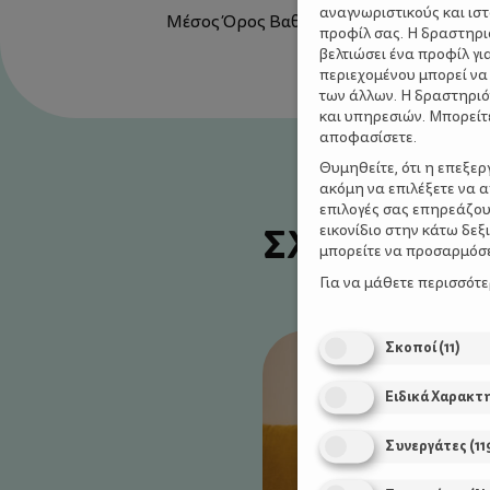
αναγνωριστικούς και ισ
Μέσος Όρος Βαθμολογίας:
5
/ 5. Προσμ
προφίλ σας. Η δραστηρι
βελτιώσει ένα προφίλ γι
περιεχομένου μπορεί να
των άλλων. Η δραστηριό
και υπηρεσιών. Μπορείτ
αποφασίσετε.
Θυμηθείτε, ότι η επεξε
ακόμη να επιλέξετε να 
επιλογές σας επηρεάζου
ΣΧΕΤΙΚΑ Α
εικονίδιο στην κάτω δε
μπορείτε να προσαρμόσετ
Για να μάθετε περισσότ
Σκοποί
(
11
)
Ειδικά Χαρακτ
Συνεργάτες
(
11