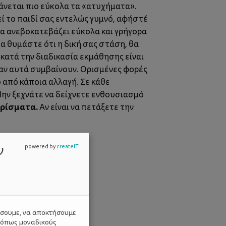
άνεται πιο εύκολα τα «ατυχήματα».
ρεί το παιδί σας εντελώς γυμνό, αφήστέ
τα ανεβοκατεβάζει εύκολα και γρήγορα
α θυμάστε ότι η δική σας στάση, θα
κατά την διαδικασία εκμάθησης είναι
όταν αυτά συμβαίνουν. Ορισμένες φορές
 από κάποια αλλαγή. Σε κάθε
ην ξεχνάτε να δείχνετε ενθουσιασμό
ρίσματα.
Αν είναι να πετάξετε την
ν
powered by
createIT
ύσουμε, να αποκτήσουμε
 όπως μοναδικούς