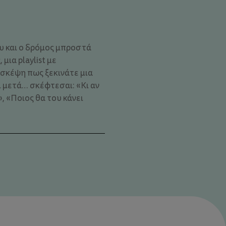
υ και ο δρόμος μπροστά
μια playlist με
 σκέψη πως ξεκινάτε μια
ι μετά… σκέφτεσαι: «Κι αν
, «Ποιος θα του κάνει