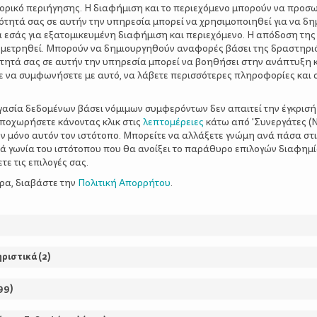
τορικό περιήγησης. Η διαφήμιση και το περιεχόμενο μπορούν να προσ
έτρηση ψήφων:
1
ότητά σας σε αυτήν την υπηρεσία μπορεί να χρησιμοποιηθεί για να δη
α εσάς για εξατομικευμένη διαφήμιση και περιεχόμενο. Η απόδοση της
 μετρηθεί. Μπορούν να δημιουργηθούν αναφορές βάσει της δραστηρι
τητά σας σε αυτήν την υπηρεσία μπορεί να βοηθήσει στην ανάπτυξη 
ε να συμφωνήσετε με αυτό, να λάβετε περισσότερες πληροφορίες και 
ργασία δεδομένων βάσει νόμιμων συμφερόντων δεν απαιτεί την έγκρισή
αποχωρήσετε κάνοντας κλικ στις
λεπτομέρειες
κάτω από 'Συνεργάτες (Ν
ν μόνο αυτόν τον ιστότοπο. Μπορείτε να αλλάξετε γνώμη ανά πάσα στι
ΡΘΡΑ
ξιά γωνία του ιστότοπου που θα ανοίξει το παράθυρο επιλογών διαφημ
ε τις επιλογές σας.
ερα, διαβάστε την
Πολιτική Απορρήτου
.
Μήπως δε χρειαζόμα
ηριστικά
(
2
)
παιδιά, αλλά παιδιά
“όχι”;
99
)