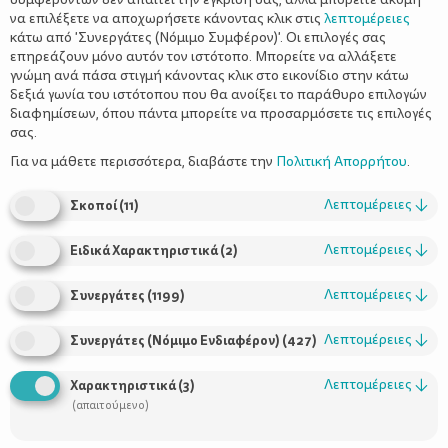
να επιλέξετε να αποχωρήσετε κάνοντας κλικ στις
λεπτομέρειες
κάτω από 'Συνεργάτες (Νόμιμο Συμφέρον)'. Οι επιλογές σας
επηρεάζουν μόνο αυτόν τον ιστότοπο. Μπορείτε να αλλάξετε
γνώμη ανά πάσα στιγμή κάνοντας κλικ στο εικονίδιο στην κάτω
δεξιά γωνία του ιστότοπου που θα ανοίξει το παράθυρο επιλογών
διαφημίσεων, όπου πάντα μπορείτε να προσαρμόσετε τις επιλογές
σας.
της Φωτεινής Παλιεράκη
Για να μάθετε περισσότερα, διαβάστε την
Πολιτική Απορρήτου
.
Λεπτομέρειες
↓
Σκοποί
(
11
)
Λεπτομέρειες
↓
Ειδικά Χαρακτηριστικά
(
2
)
Λεπτομέρειες
↓
Συνεργάτες
(
1199
)
-Μαμά, τι θα κάνουμε φέτος στα γενέθλια μου;
Λεπτομέρειες
↓
Συνεργάτες (Νόμιμο Ενδιαφέρον)
(
427
)
-Τι σκέφτεσαι να κάνουμε, παιδί μου;
Λεπτομέρειες
↓
Χαρακτηριστικά
(
3
)
(απαιτούμενο)
-Θέλω να καλέσω τους φίλους μου, μόνο αγόρια, όχι τα κορίτσια,