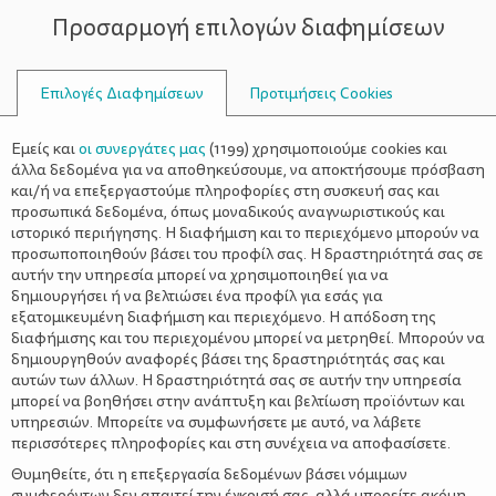
Προσαρμογή επιλογών διαφημίσεων
ΣΥΜΒΟΥΛΟΙ
Επιλογές Διαφημίσεων
Προτιμήσεις Cookies
ΟΙΚΟΓΕΝΕΙΑΚΈΣ ΔΡΑΣΤΗΡΙΌΤΗΤΕΣ
ΟΙΚΟΓΈΝΕΙΑ
>
Καλοκαιρινά γενέθλια στην
Εμείς και
οι συνεργάτες μας
(
1199
) χρησιμοποιούμε cookies και
παραλία!
άλλα δεδομένα για να αποθηκεύσουμε, να αποκτήσουμε πρόσβαση
και/ή να επεξεργαστούμε πληροφορίες στη συσκευή σας και
προσωπικά δεδομένα, όπως μοναδικούς αναγνωριστικούς και
ιστορικό περιήγησης. Η διαφήμιση και το περιεχόμενο μπορούν να
προσωποποιηθούν βάσει του προφίλ σας. Η δραστηριότητά σας σε
αυτήν την υπηρεσία μπορεί να χρησιμοποιηθεί για να
δημιουργήσει ή να βελτιώσει ένα προφίλ για εσάς για
εξατομικευμένη διαφήμιση και περιεχόμενο. Η απόδοση της
διαφήμισης και του περιεχομένου μπορεί να μετρηθεί. Μπορούν να
δημιουργηθούν αναφορές βάσει της δραστηριότητάς σας και
αυτών των άλλων. Η δραστηριότητά σας σε αυτήν την υπηρεσία
μπορεί να βοηθήσει στην ανάπτυξη και βελτίωση προϊόντων και
υπηρεσιών. Μπορείτε να συμφωνήσετε με αυτό, να λάβετε
περισσότερες πληροφορίες και στη συνέχεια να αποφασίσετε.
Θυμηθείτε, ότι η επεξεργασία δεδομένων βάσει νόμιμων
συμφερόντων δεν απαιτεί την έγκρισή σας, αλλά μπορείτε ακόμη