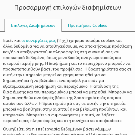
Προσαρμογή επιλογών διαφημίσεων
ΣΥΜΒΟΥΛΟΙ
Επιλογές Διαφημίσεων
Προτιμήσεις Cookies
ΘΑΛΆΣΣΙΑ ΣΠΟΡ
Εμείς και
οι συνεργάτες μας
(
1199
) χρησιμοποιούμε cookies και
άλλα δεδομένα για να αποθηκεύσουμε, να αποκτήσουμε πρόσβαση
και/ή να επεξεργαστούμε πληροφορίες στη συσκευή σας και
προσωπικά δεδομένα, όπως μοναδικούς αναγνωριστικούς και
ιστορικό περιήγησης. Η διαφήμιση και το περιεχόμενο μπορούν να
προσωποποιηθούν βάσει του προφίλ σας. Η δραστηριότητά σας σε
αυτήν την υπηρεσία μπορεί να χρησιμοποιηθεί για να
δημιουργήσει ή να βελτιώσει ένα προφίλ για εσάς για
εξατομικευμένη διαφήμιση και περιεχόμενο. Η απόδοση της
διαφήμισης και του περιεχομένου μπορεί να μετρηθεί. Μπορούν να
δημιουργηθούν αναφορές βάσει της δραστηριότητάς σας και
αυτών των άλλων. Η δραστηριότητά σας σε αυτήν την υπηρεσία
μπορεί να βοηθήσει στην ανάπτυξη και βελτίωση προϊόντων και
υπηρεσιών. Μπορείτε να συμφωνήσετε με αυτό, να λάβετε
περισσότερες πληροφορίες και στη συνέχεια να αποφασίσετε.
Θυμηθείτε, ότι η επεξεργασία δεδομένων βάσει νόμιμων
συμφερόντων δεν απαιτεί την έγκρισή σας, αλλά μπορείτε ακόμη