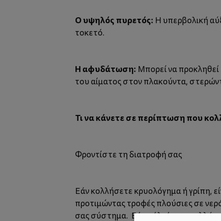
Ο υψηλός πυρετός:
Η υπερβολική αύ
τοκετό.
Η αφυδάτωση:
Μπορεί να προκληθεί ε
του αίματος στον πλακούντα, στερώντ
Τι να κάνετε σε περίπτωση που κο
Φροντίστε τη διατροφή σας
Εάν κολλήσετε κρυολόγημα ή γρίπη, εί
προτιμώντας τροφές πλούσιες σε νερό 
σας σύστημα. Εάν πάλι έχετε κολλήσε