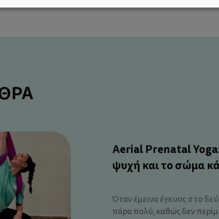
ΡΘΡΑ
Aerial Prenatal Yog
ψυχή και το σώμα κ
Όταν έμεινα έγκυος στο δεύ
πάρα πολύ, καθώς δεν περίμ