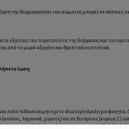
ξηση της θερμοκρασίας του σώματος μπορεί σε κάποιες π
ίτε εξαιτίας του πυρετού είτε της διάρροιας και του εμετο
ας από το μωρό οξυγόνο και θρεπτικά συστατικά.
λλήσετε ίωση
ναι πολύ πιθανό να μην έχετε ιδιαίτερη όρεξη για φαγητό
(σούπες, λαχανικά, χυμούς) και σε βιταμίνες (κυρίως C) 
ι ιό που προκαλεί συμπτώματα γαστρεντερίτιδας, θα πρέπε