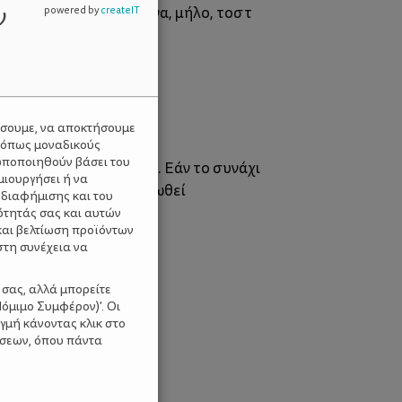
ν
ουν, όπως ρύζι, μπανάνα, μήλο, τοστ
powered by
createIT
ύσουμε, να αποκτήσουμε
 όπως μοναδικούς
ωποποιηθούν βάσει του
ο περισσότερο γίνεται. Εάν το συνάχι
μιουργήσει ή να
μαξιλάρι για να ανασηκωθεί
 διαφήμισης και του
ότητάς σας και αυτών
και βελτίωση προϊόντων
στη συνέχεια να
 σας, αλλά μπορείτε
όμιμο Συμφέρον)'. Οι
γμή κάνοντας κλικ στο
ίσεων, όπου πάντα