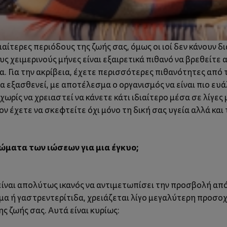
ιαίτερες περιόδους της ζωής σας, όμως οι ιοί δεν κάνουν δια
ς χειμερινούς μήνες είναι εξαιρετικά πιθανό να βρεθείτε 
α. Για την ακρίβεια, έχετε περισσότερες πιθανότητες από
εξασθενεί, με αποτέλεσμα ο οργανισμός να είναι πιο ευάλ
 χωρίς να χρειαστεί να κάνετε κάτι ιδιαίτερο μέσα σε λίγες 
ν έχετε να σκεφτείτε όχι μόνο τη δική σας υγεία αλλά και
τώματα των ιώσεων για μια έγκυο;
είναι απολύτως ικανός να αντιμετωπίσει την προσβολή απ
μα ή γαστρεντερίτιδα, χρειάζεται λίγο μεγαλύτερη προσο
ης ζωής σας. Αυτά είναι κυρίως: