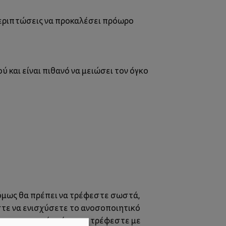
εριπτώσεις να προκαλέσει πρόωρο
ύ και είναι πιθανό να μειώσει τον όγκο
, όμως θα πρέπει να τρέφεστε σωστά,
ώστε να ενισχύσετε το ανοσοποιητικό
ι για μερικές μέρες να τρέφεστε με