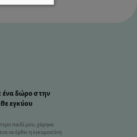
a: ένα δώρο στην
άθε εγκύου
τερο παιδί μου, χάρηκα
ενα να έρθει η εγκυμοσύνη