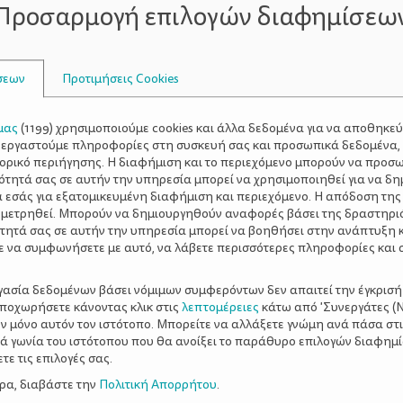
Προσαρμογή επιλογών διαφημίσεω
ν τα απαραίτητα θρεπτικά συστατικά χωρίς να σας βαραίν
σεων
Προτιμήσεις Cookies
μας
(
1199
) χρησιμοποιούμε cookies και άλλα δεδομένα για να αποθηκε
ξεργαστούμε πληροφορίες στη συσκευή σας και προσωπικά δεδομένα,
τορικό περιήγησης. Η διαφήμιση και το περιεχόμενο μπορούν να προσ
λό είναι να ακούσετε το σώμα σας και να ξεκουράζεστε όσ
ότητά σας σε αυτήν την υπηρεσία μπορεί να χρησιμοποιηθεί για να δη
δυσχεραίνοντας τον ύπνο, δοκιμάστε να βάλετε άλλο ένα 
α εσάς για εξατομικευμένη διαφήμιση και περιεχόμενο. Η απόδοση της
 μετρηθεί. Μπορούν να δημιουργηθούν αναφορές βάσει της δραστηρι
τητά σας σε αυτήν την υπηρεσία μπορεί να βοηθήσει στην ανάπτυξη 
ε να συμφωνήσετε με αυτό, να λάβετε περισσότερες πληροφορίες και 
ργασία δεδομένων βάσει νόμιμων συμφερόντων δεν απαιτεί την έγκρισή
αποχωρήσετε κάνοντας κλικ στις
λεπτομέρειες
κάτω από 'Συνεργάτες (Ν
ν μόνο αυτόν τον ιστότοπο. Μπορείτε να αλλάξετε γνώμη ανά πάσα στι
ξιά γωνία του ιστότοπου που θα ανοίξει το παράθυρο επιλογών διαφημ
ούς Κελσίου
ε τις επιλογές σας.
λεύεστε να φάτε ή να κοιμηθείτε
ερα, διαβάστε την
Πολιτική Απορρήτου
.