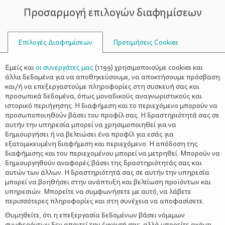
Προσαρμογή επιλογών διαφημίσεων
ΣΥΜΒΟΥΛΟΙ
Επιλογές Διαφημίσεων
Προτιμήσεις Cookies
ΓΡΊΠΗ
Εμείς και
οι συνεργάτες μας
(
1199
) χρησιμοποιούμε cookies και
άλλα δεδομένα για να αποθηκεύσουμε, να αποκτήσουμε πρόσβαση
και/ή να επεξεργαστούμε πληροφορίες στη συσκευή σας και
προσωπικά δεδομένα, όπως μοναδικούς αναγνωριστικούς και
ιστορικό περιήγησης. Η διαφήμιση και το περιεχόμενο μπορούν να
προσωποποιηθούν βάσει του προφίλ σας. Η δραστηριότητά σας σε
αυτήν την υπηρεσία μπορεί να χρησιμοποιηθεί για να
δημιουργήσει ή να βελτιώσει ένα προφίλ για εσάς για
εξατομικευμένη διαφήμιση και περιεχόμενο. Η απόδοση της
διαφήμισης και του περιεχομένου μπορεί να μετρηθεί. Μπορούν να
δημιουργηθούν αναφορές βάσει της δραστηριότητάς σας και
αυτών των άλλων. Η δραστηριότητά σας σε αυτήν την υπηρεσία
μπορεί να βοηθήσει στην ανάπτυξη και βελτίωση προϊόντων και
υπηρεσιών. Μπορείτε να συμφωνήσετε με αυτό, να λάβετε
περισσότερες πληροφορίες και στη συνέχεια να αποφασίσετε.
Θυμηθείτε, ότι η επεξεργασία δεδομένων βάσει νόμιμων
συμφερόντων δεν απαιτεί την έγκρισή σας, αλλά μπορείτε ακόμη