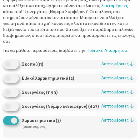
να επιλέξετε να αποχωρήσετε κάνοντας κλικ στις
λεπτομέρειες
κάτω από 'Συνεργάτες (Νόμιμο Συμφέρον)'. Οι επιλογές σας
επηρεάζουν μόνο αυτόν τον ιστότοπο. Μπορείτε να αλλάξετε
γνώμη ανά πάσα στιγμή κάνοντας κλικ στο εικονίδιο στην κάτω
δεξιά γωνία του ιστότοπου που θα ανοίξει το παράθυρο επιλογών
Αντιγριππικός εμβολιασμός - Το
διαφημίσεων, όπου πάντα μπορείτε να προσαρμόσετε τις επιλογές
«τσίμπημα» του Νοεμβρίου
σας.
Για να μάθετε περισσότερα, διαβάστε την
Πολιτική Απορρήτου
.
Λεπτομέρειες
↓
Σκοποί
(
11
)
Λεπτομέρειες
↓
Ειδικά Χαρακτηριστικά
(
2
)
Λεπτομέρειες
↓
Συνεργάτες
(
1199
)
Λεπτομέρειες
↓
Συνεργάτες (Νόμιμο Ενδιαφέρον)
(
427
)
Λεπτομέρειες
↓
Χαρακτηριστικά
(
3
)
(απαιτούμενο)