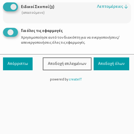
Λεπτομέρειες
↓
Ειδικοί Σκοποί
(
3
)
(απαιτούμενο)
Κολλήσατε ίωση; Τι πρέπει να κάνετε
Για όλες τις εφαρμογές
Χρησιμοποίησε αυτό τον διακόπτη για να ενεργοποιήσεις/
απενεργοποιήσεις όλες τις εφαρμογές.
Απόρριπτω
Αποδοχή επιλεγμένων
Αποδοχή όλων
powered by
createIT