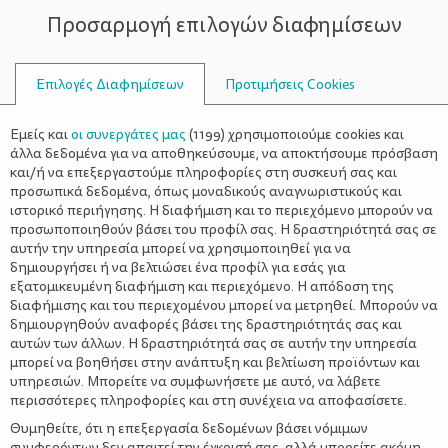
Προσαρμογή επιλογών διαφημίσεων
ΣΥΜΒΟΥΛΟΙ
Επιλογές Διαφημίσεων
Προτιμήσεις Cookies
Η ΖΩΉ ΜΕ ΈΝΑ ΝΉΠΙΟ
ΝΉΠΙΟ
>
Οδηγός ασφαλείας για τα
Εμείς και
οι συνεργάτες μας
(
1199
) χρησιμοποιούμε cookies και
Χριστούγεννα
άλλα δεδομένα για να αποθηκεύσουμε, να αποκτήσουμε πρόσβαση
και/ή να επεξεργαστούμε πληροφορίες στη συσκευή σας και
προσωπικά δεδομένα, όπως μοναδικούς αναγνωριστικούς και
ιστορικό περιήγησης. Η διαφήμιση και το περιεχόμενο μπορούν να
προσωποποιηθούν βάσει του προφίλ σας. Η δραστηριότητά σας σε
αυτήν την υπηρεσία μπορεί να χρησιμοποιηθεί για να
δημιουργήσει ή να βελτιώσει ένα προφίλ για εσάς για
εξατομικευμένη διαφήμιση και περιεχόμενο. Η απόδοση της
διαφήμισης και του περιεχομένου μπορεί να μετρηθεί. Μπορούν να
δημιουργηθούν αναφορές βάσει της δραστηριότητάς σας και
αυτών των άλλων. Η δραστηριότητά σας σε αυτήν την υπηρεσία
μπορεί να βοηθήσει στην ανάπτυξη και βελτίωση προϊόντων και
υπηρεσιών. Μπορείτε να συμφωνήσετε με αυτό, να λάβετε
περισσότερες πληροφορίες και στη συνέχεια να αποφασίσετε.
Θυμηθείτε, ότι η επεξεργασία δεδομένων βάσει νόμιμων
συμφερόντων δεν απαιτεί την έγκρισή σας, αλλά μπορείτε ακόμη