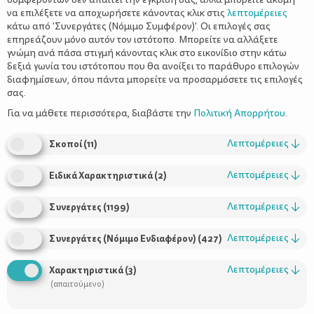
να επιλέξετε να αποχωρήσετε κάνοντας κλικ στις
λεπτομέρειες
κάτω από 'Συνεργάτες (Νόμιμο Συμφέρον)'. Οι επιλογές σας
επηρεάζουν μόνο αυτόν τον ιστότοπο. Μπορείτε να αλλάξετε
γνώμη ανά πάσα στιγμή κάνοντας κλικ στο εικονίδιο στην κάτω
δεξιά γωνία του ιστότοπου που θα ανοίξει το παράθυρο επιλογών
διαφημίσεων, όπου πάντα μπορείτε να προσαρμόσετε τις επιλογές
σας.
Τα Χριστούγεννα είναι η αγαπημένη γιορτή των παιδιών. Ας
βεβαιωθούμε ότι θα τα γιορτάσουμε με ασφάλεια και χωρίς
Για να μάθετε περισσότερα, διαβάστε την
Πολιτική Απορρήτου
.
δυσάρεστες εκπλήξεις! Χριστουγεννιάτικο δέντρο, μπάλες,
φωτάκια, δώρα... Τα συστατικά της εορταστικής ατμόσφαιρας
Λεπτομέρειες
↓
Σκοποί
(
11
)
αυτών των ημερών είναι πραγματικά πολύ λαμπερά και
ευχάριστα, όμως μπορεί να κρύβουν κινδύνους κυρίως για τα
Λεπτομέρειες
↓
Ειδικά Χαρακτηριστικά
(
2
)
μικρά παιδιά! Να τι πρέπει να προσέξουμε αυτές τις μέρες για
να περάσουμε καλά και ασφαλή Χριστούγεννα!
Λεπτομέρειες
↓
Συνεργάτες
(
1199
)
Τα κεριά μπορεί να μας βάζουν σε ρομαντική και εορταστική
διάθεση, όμως πριν ανάψουμε τη φλόγα ας βεβαιωθούμε ότι
Λεπτομέρειες
↓
Συνεργάτες (Νόμιμο Ενδιαφέρον)
(
427
)
βρίσκονται σε μέρος όπου δεν μπορούν να φτάσουν τα
παιδιά για να αποφύγουμε εγκαύματα, αλλά και μακριά από
Λεπτομέρειες
↓
Χαρακτηριστικά
(
3
)
κουρτίνες ή υφάσματα που μπορεί να αρπάξουν φωτιά.
(απαιτούμενο)
Εάν στο σπίτι υπάρχει τζάκι, θα πρέπει να τοποθετούμε
πάντα την προστατευτική καλύπτρα όταν είναι αναμμένο.