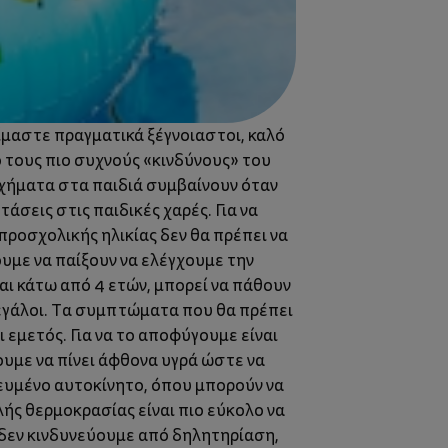
είμαστε πραγματικά ξέγνοιαστοι, καλό
 τους πιο συχνούς «κινδύνους» του
χήματα στα παιδιά συμβαίνουν όταν
σεις στις παιδικές χαρές. Για να
προσχολικής ηλικίας δεν θα πρέπει να
ουμε να παίξουν να ελέγχουμε την
ναι κάτω από 4 ετών, μπορεί να πάθουν
μεγάλοι. Τα συμπτώματα που θα πρέπει
 εμετός. Για να το αποφύγουμε είναι
ουμε να πίνει άφθονα υγρά ώστε να
ευμένο αυτοκίνητο, όπου μπορούν να
λής θερμοκρασίας είναι πιο εύκολο να
ς δεν κινδυνεύουμε από δηλητηρίαση,