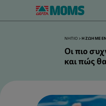
Η ΖΩΉ ΜΕ Έ
ΝΉΠΙΟ
>
Οι πιο συχ
και πώς θ