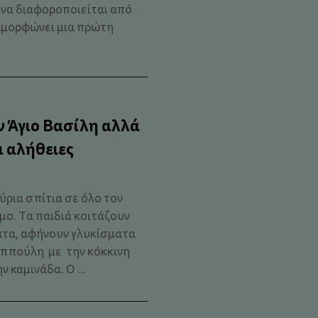
ι να διαφοροποιείται από
ιαμορφώνει μια πρώτη
ον Άγιο Βασίλη αλλά
ι αλήθειες
ρια σπίτια σε όλο τον
ιμο. Τα παιδιά κοιτάζουν
ατα, αφήνουν γλυκίσματα
αππούλη με την κόκκινη
 καμινάδα. Ο ...