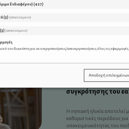
όμιμο Ενδιαφέρον)
(
427
)
Στον σύγχρονο λόγο για την 
κά
(
3
)
(απαιτούμενο)
«ανθεκτικότητας» (resilienc
παιδιά δυνατά, ευέλικτα, ικ
(
3
)
(απαιτούμενο)
στις δυσκολίες. Ωστόσο, μια
παραγνωρισμένη διάσταση 
αρμογές
δεν εί ...
υτό τον διακόπτη για να ενεργοποιήσεις/απενεργοποιήσεις όλες τις εφαρμογές
Αποδοχή επιλεγμένω
Το «όχι» του νηπίου
συγκρότησης του ε
Η νηπιακή ηλικία αποτελεί μ
καθοριστικές περιόδους για
υποκειμενικότητας του παιδ