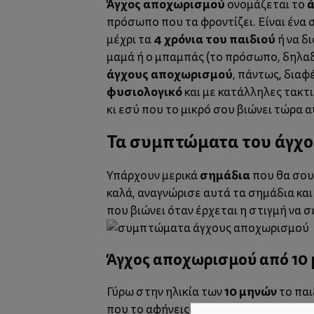
Άγχος αποχωρισμού
ά
ονομάζεται το
πρόσωπο που τα φροντίζει.
Είναι ένα
4 χρόνια του παιδιού
μέχρι τα
ή να δ
μαμά ή ο μπαμπάς (το πρόσωπο, δηλα
άγχους αποχωρισμού
, πάντως, διαφ
φυσιολογικό
και με κατάλληλες τακτι
κι εσύ που το μικρό σου βιώνει τώρα 
Τα συμπτώματα του άγχ
σημάδια
Υπάρχουν μερικά
που θα σου
καλά, αναγνώρισε αυτά τα σημάδια και
που βιώνει όταν έρχεται η στιγμή να 
Άγχος αποχωρισμού από 10
10 μηνών
Γύρω στην ηλικία των
το παιδ
που το αφήνεις στην κούνια του ή το δί