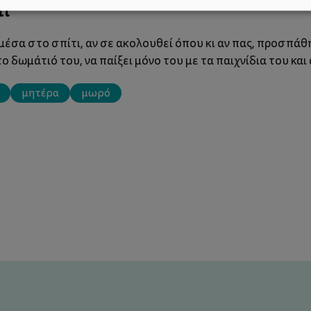
τι
μέσα στο σπίτι, αν σε ακολουθεί όπου κι αν πας, προσπάθ
το δωμάτιό του, να παίξει μόνο του με τα παιχνίδια του κα
μητέρα
μωρό