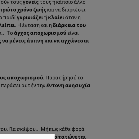
γονείς
τούν τους
τους ή κάποιο άλλο
πρώτο χρόνο ζωής
και να διαρκέσει
γκρινιάζει
κλαίει
ο παιδί
ή
όταν η
λείπει
διάρκεια του
.
Η ένταση και η
άγχος αποχωρισμού
μα… Το
είναι
ς να μένεις άυπνη και να αγχώνεσαι
υς αποχωρισμού
. Παρατήρησέ το
έντονη ανησυχία
ξεπεράσει αυτήν την
σου. Για σκέψου… Μήπως κάθε φορά
αναστατώνεται
άτια του αρχίζει να