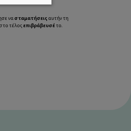
σταματήσεις
ησε να
αυτήν τη
επιβράβευσέ
ι στο τέλος
το.