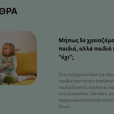
ΡΘΡΑ
Μήπως δε χρειαζόμα
παιδιά, αλλά παιδιά
“όχι”;
Στον σύγχρονο λόγο για την 
«ανθεκτικότητας» (resilienc
παιδιά δυνατά, ευέλικτα, ικ
στις δυσκολίες. Ωστόσο, μια
παραγνωρισμένη διάσταση 
δεν εί ...