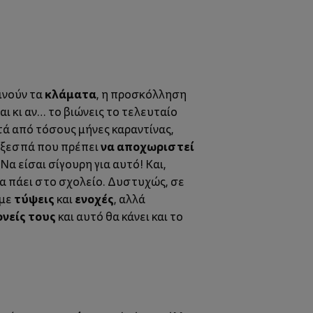
κλάματα
ινούν τα
, η προσκόλληση
αι κι αν… το βιώνεις το τελευταίο
ετά από τόσους μήνες καραντίνας,
να αποχωριστεί
α ξεσπά που πρέπει
 Να είσαι σίγουρη για αυτό!
Και,
να πάει στο σχολείο. Δυστυχώς, σε
τύψεις
ενοχές
υμε
και
, αλλά
ονείς τους
και αυτό θα κάνει και το