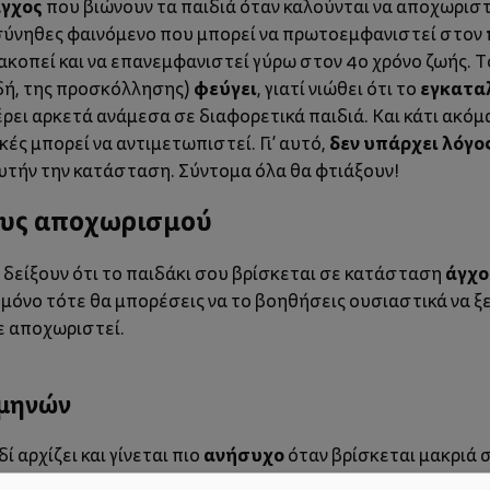
γχος
που βιώνουν τα παιδιά όταν καλούνται να αποχωρισ
 σύνηθες φαινόμενο που μπορεί να πρωτοεμφανιστεί στον
ιακοπεί και να επανεμφανιστεί γύρω στον 4ο χρόνο ζωής. Τ
φεύγει
εγκατα
δή, της προσκόλλησης)
, γιατί νιώθει ότι το
έρει αρκετά ανάμεσα σε διαφορετικά παιδιά.
Και κάτι ακό
δεν υπάρχει λόγο
κές μπορεί να αντιμετωπιστεί. Γι’ αυτό,
αυτήν την κατάσταση. Σύντομα όλα θα φτιάξουν!
ους αποχωρισμού
άγχο
 δείξουν ότι το παιδάκι σου βρίσκεται σε κατάσταση
 μόνο τότε θα μπορέσεις να το βοηθήσεις ουσιαστικά να 
σε αποχωριστεί.
 μηνών
ανήσυχο
ί αρχίζει και γίνεται πιο
όταν βρίσκεται μακριά 
νεις σε κάποιον άλλο να το κρατήσει και σε χάνει από τα μ