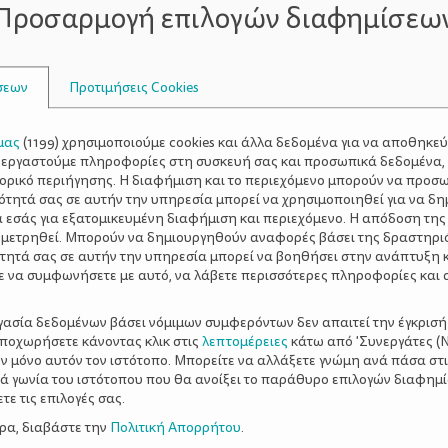
Προσαρμογή επιλογών διαφημίσεω
ισθάνεται έντονα το άγχος αποχωρισμού.
νος
σεων
Προτιμήσεις Cookies
διάρκεια του ύπνου
ωρίσεις και στη
του παιδιού σου.
Αν,
νύχτα
 να φύγεις από κοντά του ή ξυπνά μέσα στη
και σε ψ
μας
(
1199
) χρησιμοποιούμε cookies και άλλα δεδομένα για να αποθηκε
στο αποκορύφωμα του μεταξύ των 10 με 18 μηνών και συνεχ
ξεργαστούμε πληροφορίες στη συσκευή σας και προσωπικά δεδομένα,
τορικό περιήγησης. Η διαφήμιση και το περιεχόμενο μπορούν να προσ
ότητά σας σε αυτήν την υπηρεσία μπορεί να χρησιμοποιηθεί για να δη
α εσάς για εξατομικευμένη διαφήμιση και περιεχόμενο. Η απόδοση της
το άγχος αποχωρισμού
 μετρηθεί. Μπορούν να δημιουργηθούν αναφορές βάσει της δραστηρι
τητά σας σε αυτήν την υπηρεσία μπορεί να βοηθήσει στην ανάπτυξη 
ε να συμφωνήσετε με αυτό, να λάβετε περισσότερες πληροφορίες και 
ας το μικρό σου να κλαίει ή να είναι αναστατωμένο.
Σκέψο
 υπάρχει λύση. Ναι! Και το άγχος αποχωρισμού θα το αντιμε
ργασία δεδομένων βάσει νόμιμων συμφερόντων δεν απαιτεί την έγκρισή
λεται όταν… σε χάνει από τα μάτια του.
αποχωρήσετε κάνοντας κλικ στις
λεπτομέρειες
κάτω από 'Συνεργάτες (Ν
ν μόνο αυτόν τον ιστότοπο. Μπορείτε να αλλάξετε γνώμη ανά πάσα στι
 πρόσωπα και χώρους
ξιά γωνία του ιστότοπου που θα ανοίξει το παράθυρο επιλογών διαφημ
ε τις επιλογές σας.
 όλη μέρα μόνο στο δικό σας σπίτι, είναι λογικό να αντιδρά
ερα, διαβάστε την
Πολιτική Απορρήτου
.
Πήγαιν
θα περνά σχεδόν όλη του την ημέρα.
Τι θα κάνεις εσύ;