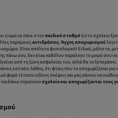
παιδικό σταθμό
θει η ώρα να πάνε στον
ή στο σχολείο ξεκ
αντιδράσεις
Άγχος αποχωρισμού
άλλες παρόμοιες
.
λέγετ
τενοχώρια. Είναι απόλυτα φυσιολογικό!
Ειδικά, μάλιστα, μ
ης πάνω σου, δεν είναι καθόλου παράλογο το μικρό σου ν
βγαίνει από τη ζώνη ασφαλείας του, αλλά θα το ξεπεράσει.
άνεις εσύ κάτι λάθος, ότι φταις που το αποχωρίζεσαι για 
ιά φορά τέτοιου είδους σκέψεις και μας κάνουν να νιώθο
σχολείο και αποχωρίζονται τους γ
 παιδάκια πηγαίνουν
ισμού