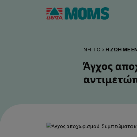
Η ΖΩΉ ΜΕ Έ
ΝΉΠΙΟ
>
Άγχος απο
αντιμετώ