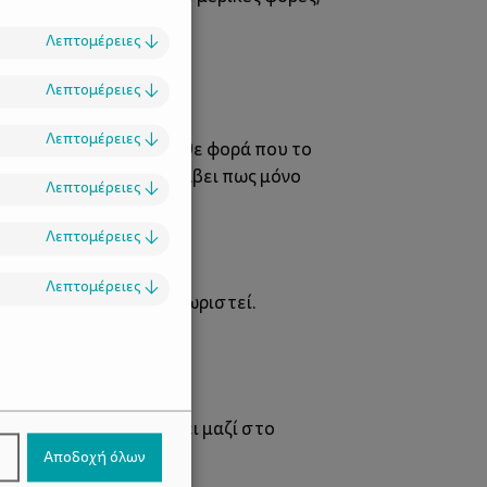
 πάνε καλά!
Λεπτομέρειες
↓
Λεπτομέρειες
↓
Λεπτομέρειες
↓
ύ
. Πες του, λοιπόν, - κάθε φορά που το
και δώσε του να καταλάβει πως μόνο
Λεπτομέρειες
↓
είο του.
Λεπτομέρειες
↓
Λεπτομέρειες
↓
ειδή πρέπει να σε αποχωριστεί.
.
 Δώσε το του να το έχει μαζί στο
ν
Αποδοχή όλων