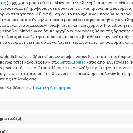
μας
(
1199
) χρησιμοποιούμε cookies και άλλα δεδομένα για να αποθηκε
ξεργαστούμε πληροφορίες στη συσκευή σας και προσωπικά δεδομένα,
τορικό περιήγησης. Η διαφήμιση και το περιεχόμενο μπορούν να προσ
ότητά σας σε αυτήν την υπηρεσία μπορεί να χρησιμοποιηθεί για να δη
α εσάς για εξατομικευμένη διαφήμιση και περιεχόμενο. Η απόδοση της
 μετρηθεί. Μπορούν να δημιουργηθούν αναφορές βάσει της δραστηρι
τητά σας σε αυτήν την υπηρεσία μπορεί να βοηθήσει στην ανάπτυξη 
ε να συμφωνήσετε με αυτό, να λάβετε περισσότερες πληροφορίες και 
ργασία δεδομένων βάσει νόμιμων συμφερόντων δεν απαιτεί την έγκρισή
αποχωρήσετε κάνοντας κλικ στις
λεπτομέρειες
κάτω από 'Συνεργάτες (Ν
ν μόνο αυτόν τον ιστότοπο. Μπορείτε να αλλάξετε γνώμη ανά πάσα στι
ξιά γωνία του ιστότοπου που θα ανοίξει το παράθυρο επιλογών διαφημ
ε τις επιλογές σας.
ΡΘΡΑ
ερα, διαβάστε την
Πολιτική Απορρήτου
.
ηριστικά
(
2
)
Μήπως δε χρειαζόμα
παιδιά, αλλά παιδιά
99
)