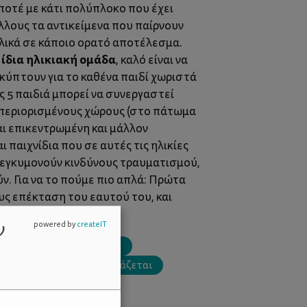
 ποτέ με κάτι πολύπλοκο που έχει
λλους τα αντικείμενα που παίρνουν
τελικά σε κάποιο ορατό αποτέλεσμα.
ίδια ηλικιακή ομάδα
, καλό είναι να
κύπτουν για το καθένα παιδί χωριστά
ως 5 παιδιά μπορεί να συνεργαστεί
ς περιορισμένους χώρους (στο πάτωμα
αι επικεντρωμένη και μάλλον
 παιχνίδια που σε αυτές τις ηλικίες
δή εγκυμονούν κινδύνους τραυματισμού,
ν. Για να το πούμε πιο απλά: Πρώτα
υς επέκταση του εαυτού του, και
ντίπαλη ομάδα.
ν
powered by
createIT
νός στόχος για την ομάδα
κεντρώνεται
συνεργάζεται