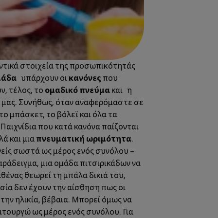
μαντικά στοιχεία της προσωπικότητάς
μάδα
κανόνες
υπάρχουν οι
που
ομαδικό πνεύμα
, τέλος, το
και η
 μας. Συνήθως, όταν αναφερόμαστε σε
το μπάσκετ, το βόλεϊ και όλα τα
Παιχνίδια που κατά κανόνα παίζονται
πνευματική ωριμότητα
λά και μια
.
ανείς σωστά ως μέρος ενός συνόλου –
αράδειγμα, μια ομάδα πιτσιρικάδων να
αθένας θεωρεί τη μπάλα δικιά του,
σία δεν έχουν την αίσθηση πως οι
την ηλικία, βέβαια. Μπορεί όμως να
ειτουργώ ως μέρος ενός συνόλου. Για