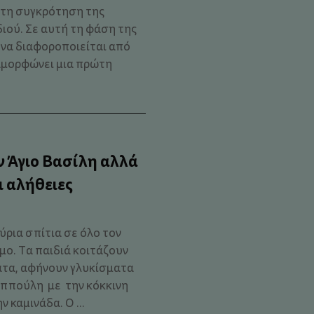
 τη συγκρότηση της
ιού. Σε αυτή τη φάση της
ι να διαφοροποιείται από
ιαμορφώνει μια πρώτη
ον Άγιο Βασίλη αλλά
ι αλήθειες
ρια σπίτια σε όλο τον
ιμο. Τα παιδιά κοιτάζουν
ατα, αφήνουν γλυκίσματα
αππούλη με την κόκκινη
 καμινάδα. Ο ...