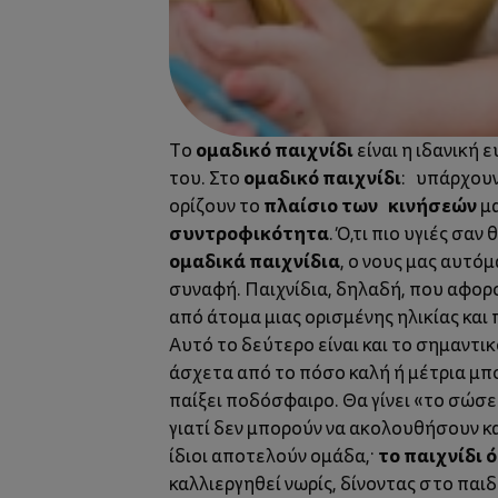
ομαδικό παιχνίδι
Το
είναι η ιδανική
ομαδικό παιχνίδι
του. Στο
: υπάρχουν
πλαίσιο των
κινήσεών
ορίζουν το
μα
συντροφικότητα
. Ό,τι πιο υγιές σαν
ομαδικά παιχνίδια
, ο νους μας αυτό
συναφή. Παιχνίδια, δηλαδή, που αφορο
από άτομα μιας ορισμένης ηλικίας και 
Αυτό το δεύτερο είναι και το σημαντικ
άσχετα από το πόσο καλή ή μέτρια μπο
παίξει ποδόσφαιρο. Θα γίνει «το σώσε»
γιατί δεν μπορούν να ακολουθήσουν κα
το παιχνίδι 
ίδιοι αποτελούν ομάδα,·
καλλιεργηθεί νωρίς, δίνοντας στο παιδ