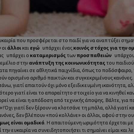
 ευκαιρία που προσφέρεται στο παιδί για να αναπτύξει ση
άλλοι
εγώ
κοινός στόχος για την ο
 οι
και
υπάρχει ένας
καταμερισμός
προσπαθειών
ς υπάρχει ο
των
υπάρχουν
ανάπτυξη της κοινωνικότητας
 θεμέλιο στην
του παιδιού
ματα πηγαίνει σε αθλητικά παιχνίδια, όπως το ποδόσφαιρο, 
ύν ορισμένο αριθμό παικτών και συγκεκριμένους κανόνες. 
πάνω, γιατί απαιτούν όχι μόνο εξειδικευμένη ικανότητα, αλ
ότερο γιατί είναι το απαραίτητο στοιχείο για να κινηθεί κ
ρεί να είναι η απόδοση από τεχνικής άποψης. Βάλτε, για π
! Όχι γιατί δεν ξέρουν να κλοτσάνε τη μπάλα, αλλά γιατί κ
νόνες, δεν βλέπουν «πού κολλάνε» οι άλλοι, αφού στην ου
όμως είναι ομαδικό
. Η απαιτούμενη ωριμότητα έρχεται με 
ί την ευκαιρία να συνειδητοποιήσει τι σημαίνει είμαι και λ