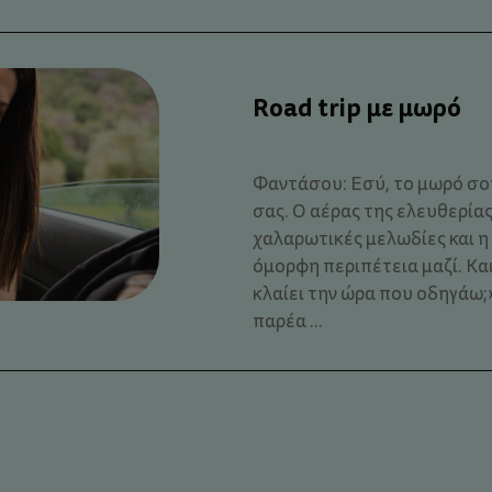
Road trip με μωρό
Φαντάσου: Εσύ, το μωρό σο
σας. Ο αέρας της ελευθερίας, 
χαλαρωτικές μελωδίες και η
όμορφη περιπέτεια μαζί. Κα
κλαίει την ώρα που οδηγάω;»
παρέα ...