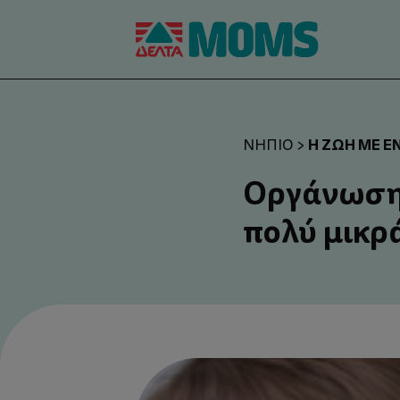
Η ΖΩΉ ΜΕ Έ
ΝΉΠΙΟ
>
Οργάνωση 
πολύ μικρ