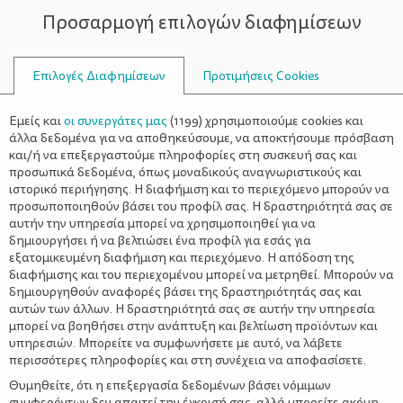
Προσαρμογή επιλογών διαφημίσεων
ΣΥΜΒΟΥΛΟΙ
Επιλογές Διαφημίσεων
Προτιμήσεις Cookies
ΟΙΚΟΓΕΝΕΙΑΚΈΣ ΔΡΑΣΤΗΡΙΌΤΗΤΕΣ
ΟΙΚΟΓΈΝΕΙΑ
>
Παιδικές χειροτεχνίες που
Εμείς και
οι συνεργάτες μας
(
1199
) χρησιμοποιούμε cookies και
μυρίζουν Άνοιξη
άλλα δεδομένα για να αποθηκεύσουμε, να αποκτήσουμε πρόσβαση
και/ή να επεξεργαστούμε πληροφορίες στη συσκευή σας και
προσωπικά δεδομένα, όπως μοναδικούς αναγνωριστικούς και
ιστορικό περιήγησης. Η διαφήμιση και το περιεχόμενο μπορούν να
προσωποποιηθούν βάσει του προφίλ σας. Η δραστηριότητά σας σε
αυτήν την υπηρεσία μπορεί να χρησιμοποιηθεί για να
δημιουργήσει ή να βελτιώσει ένα προφίλ για εσάς για
εξατομικευμένη διαφήμιση και περιεχόμενο. Η απόδοση της
διαφήμισης και του περιεχομένου μπορεί να μετρηθεί. Μπορούν να
δημιουργηθούν αναφορές βάσει της δραστηριότητάς σας και
αυτών των άλλων. Η δραστηριότητά σας σε αυτήν την υπηρεσία
μπορεί να βοηθήσει στην ανάπτυξη και βελτίωση προϊόντων και
υπηρεσιών. Μπορείτε να συμφωνήσετε με αυτό, να λάβετε
περισσότερες πληροφορίες και στη συνέχεια να αποφασίσετε.
Θυμηθείτε, ότι η επεξεργασία δεδομένων βάσει νόμιμων
συμφερόντων δεν απαιτεί την έγκρισή σας, αλλά μπορείτε ακόμη