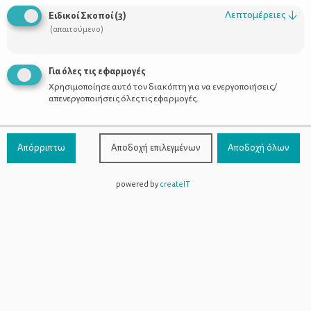
Λεπτομέρειες
↓
Ειδικοί Σκοποί
(
3
)
(απαιτούμενο)
Για όλες τις εφαρμογές
Χρησιμοποίησε αυτό τον διακόπτη για να ενεργοποιήσεις/
απενεργοποιήσεις όλες τις εφαρμογές.
Απόρριπτω
Αποδοχή επιλεγμένων
Αποδοχή όλων
Λουλούδια από φίλτρα καφέ
powered by
createIT
Χρωματίζουμε τα φίλτρα του καφέ με
νερομπογιές στο χρώμα της αρεσκείας μας.