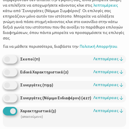
να επιλέξετε να αποχωρήσετε κάνοντας κλικ στις
λεπτομέρειες
κάτω από 'Συνεργάτες (Νόμιμο Συμφέρον)'. Οι επιλογές σας
επηρεάζουν μόνο αυτόν τον ιστότοπο. Μπορείτε να αλλάξετε
γνώμη ανά πάσα στιγμή κάνοντας κλικ στο εικονίδιο στην κάτω
δεξιά γωνία του ιστότοπου που θα ανοίξει το παράθυρο επιλογών
διαφημίσεων, όπου πάντα μπορείτε να προσαρμόσετε τις επιλογές
σας.
χειροτεχνίες
Κάθε εποχή έχει τις
της, αλλά για την Άνοιξη,
υπάρχει πραγματικά θησαυρός κατασκευών. Λουλούδια, πουλιά
Για να μάθετε περισσότερα, διαβάστε την
Πολιτική Απορρήτου
.
και πεταλούδες σχηματίζονται με έντονα χρώματα και πολλά
διαφορετικά υλικά εύκολα από τα παιδικά χεράκια και
Λεπτομέρειες
↓
Σκοποί
(
11
)
απελευθερώνουν την παιδική φαντασία.
Λεπτομέρειες
↓
Ειδικά Χαρακτηριστικά
(
2
)
Λεπτομέρειες
↓
Συνεργάτες
(
1199
)
Λεπτομέρειες
↓
Συνεργάτες (Νόμιμο Ενδιαφέρον)
(
427
)
Λεπτομέρειες
↓
Χαρακτηριστικά
(
3
)
(απαιτούμενο)