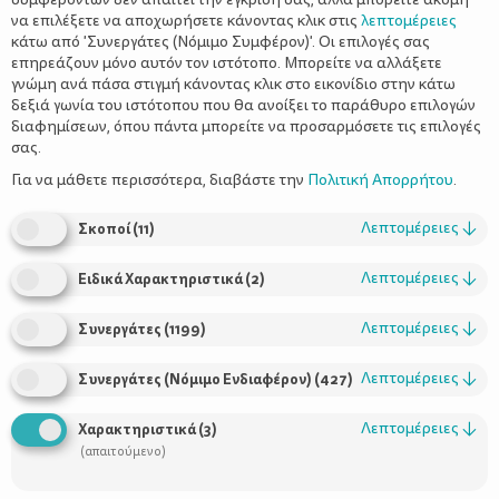
να επιλέξετε να αποχωρήσετε κάνοντας κλικ στις
λεπτομέρειες
κάτω από 'Συνεργάτες (Νόμιμο Συμφέρον)'. Οι επιλογές σας
επηρεάζουν μόνο αυτόν τον ιστότοπο. Μπορείτε να αλλάξετε
γνώμη ανά πάσα στιγμή κάνοντας κλικ στο εικονίδιο στην κάτω
δεξιά γωνία του ιστότοπου που θα ανοίξει το παράθυρο επιλογών
Παιδικές χειροτεχνίες που μυρίζουν
διαφημίσεων, όπου πάντα μπορείτε να προσαρμόσετε τις επιλογές
Άνοιξη
σας.
Για να μάθετε περισσότερα, διαβάστε την
Πολιτική Απορρήτου
.
Λεπτομέρειες
↓
Σκοποί
(
11
)
Λεπτομέρειες
↓
Ειδικά Χαρακτηριστικά
(
2
)
Λεπτομέρειες
↓
Συνεργάτες
(
1199
)
Λεπτομέρειες
↓
Συνεργάτες (Νόμιμο Ενδιαφέρον)
(
427
)
Χρήσιμοι Σύνδεσμοι
Λεπτομέρειες
↓
Χαρακτηριστικά
(
3
)
(απαιτούμενο)
Τι είναι το ΔΕΛΤΑ moms