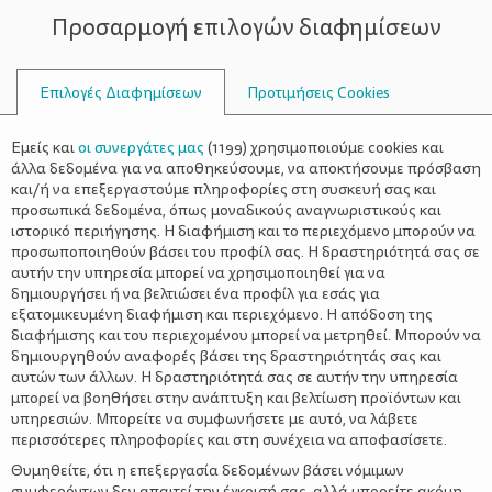
Προσαρμογή επιλογών διαφημίσεων
ΣΥΜΒΟΥΛΟΙ
Επιλογές Διαφημίσεων
Προτιμήσεις Cookies
ΑΝΟΙΞΙΆΤΙΚΕΣ ΧΕΙΡΟΤΕΧΝΊΕΣ
Εμείς και
οι συνεργάτες μας
(
1199
) χρησιμοποιούμε cookies και
άλλα δεδομένα για να αποθηκεύσουμε, να αποκτήσουμε πρόσβαση
και/ή να επεξεργαστούμε πληροφορίες στη συσκευή σας και
προσωπικά δεδομένα, όπως μοναδικούς αναγνωριστικούς και
ιστορικό περιήγησης. Η διαφήμιση και το περιεχόμενο μπορούν να
προσωποποιηθούν βάσει του προφίλ σας. Η δραστηριότητά σας σε
αυτήν την υπηρεσία μπορεί να χρησιμοποιηθεί για να
δημιουργήσει ή να βελτιώσει ένα προφίλ για εσάς για
εξατομικευμένη διαφήμιση και περιεχόμενο. Η απόδοση της
διαφήμισης και του περιεχομένου μπορεί να μετρηθεί. Μπορούν να
δημιουργηθούν αναφορές βάσει της δραστηριότητάς σας και
αυτών των άλλων. Η δραστηριότητά σας σε αυτήν την υπηρεσία
μπορεί να βοηθήσει στην ανάπτυξη και βελτίωση προϊόντων και
υπηρεσιών. Μπορείτε να συμφωνήσετε με αυτό, να λάβετε
περισσότερες πληροφορίες και στη συνέχεια να αποφασίσετε.
Θυμηθείτε, ότι η επεξεργασία δεδομένων βάσει νόμιμων
συμφερόντων δεν απαιτεί την έγκρισή σας, αλλά μπορείτε ακόμη