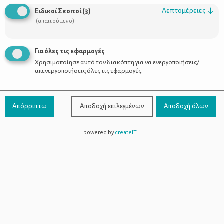
Οι Σύμβουλοι
Λεπτομέρειες
↓
Ειδικοί Σκοποί
(
3
)
Προϊόντα
(απαιτούμενο)
Για όλες τις εφαρμογές
Χρησιμοποίησε αυτό τον διακόπτη για να ενεργοποιήσεις/
Επικοινωνία
απενεργοποιήσεις όλες τις εφαρμογές.
Τηλέφωνο Επικοινωνίας:
800-1199-800
(από σταθερό,
Απόρριπτω
Αποδοχή επιλεγμένων
Αποδοχή όλων
χωρίς χρέωση)
powered by
createIT
Facebook
Instagram
Youtube
Spotify