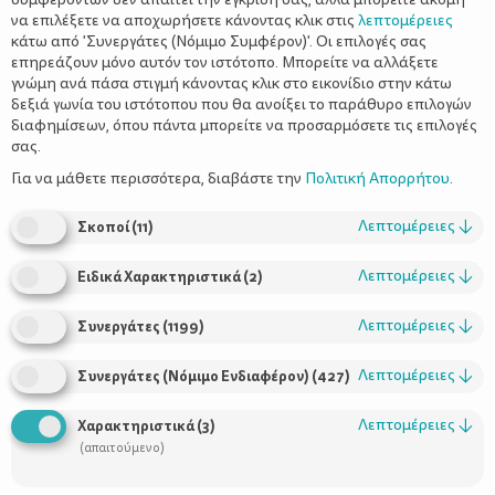
να επιλέξετε να αποχωρήσετε κάνοντας κλικ στις
λεπτομέρειες
κάτω από 'Συνεργάτες (Νόμιμο Συμφέρον)'. Οι επιλογές σας
επηρεάζουν μόνο αυτόν τον ιστότοπο. Μπορείτε να αλλάξετε
γνώμη ανά πάσα στιγμή κάνοντας κλικ στο εικονίδιο στην κάτω
δεξιά γωνία του ιστότοπου που θα ανοίξει το παράθυρο επιλογών
διαφημίσεων, όπου πάντα μπορείτε να προσαρμόσετε τις επιλογές
σας.
Της Μαμάς Μαμαδοπούλου
Για να μάθετε περισσότερα, διαβάστε την
Πολιτική Απορρήτου
.
Λεπτομέρειες
↓
Σκοποί
(
11
)
Στο Θέατρο «Πόρτα» με έναν πρωτότυπο τρόπο και έξω από τα
στερεότυπα παρουσιάζεται η ιστορία της Σταχτοπούτας
Λεπτομέρειες
↓
Ειδικά Χαρακτηριστικά
(
2
)
πάνω…. σε ένα πιάνο! Η παράσταση θέλει τη Σταχτοπούτα ένα
κορίτσι με εμπιστοσύνη στον εαυτό της, μαχήτρια των φόβων
Λεπτομέρειες
↓
Συνεργάτες
(
1199
)
της και πεισματάρικο κυνηγό των επιθυμιων και των ονείρων
της, ακόμη και χωρίς την παρέμβαση της νονάς νεράιδας. Η
Λεπτομέρειες
↓
Συνεργάτες (Νόμιμο Ενδιαφέρον)
(
427
)
θέση που της έχουν δώσει η μητριά και οι κακές αδερφές της
είναι κάτω από το πιάνο. Από την άλλη μεριά ο Πρίγκιπας είναι
Λεπτομέρειες
↓
Χαρακτηριστικά
(
3
)
λίγο πιο… καλομαθημένος και περιορισμένος στο χώρο του
(απαιτούμενο)
παλατιού πάνω στο πιάνο.