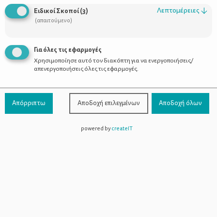
Λεπτομέρειες
↓
Ειδικοί Σκοποί
(
3
)
(απαιτούμενο)
Για όλες τις εφαρμογές
Χρησιμοποίησε αυτό τον διακόπτη για να ενεργοποιήσεις/
απενεργοποιήσεις όλες τις εφαρμογές.
Απόρριπτω
Αποδοχή επιλεγμένων
Αποδοχή όλων
powered by
createIT
Συμβολισμός μέσα από το «πάνω» και «κάτω», που δείχνει το
πώς καλλιεργούνται οι διαφορές σε επίπεδα και τάξεις και
χτίζονται «φράχτες», που μόνο οι ανοιχτές καρδιές των
ανθρώπων μπορούν να τα καταρρίψουν. Η εξαιρετική ομάδα
Patari Project
είναι αυτή που παρουσιάζει την παράσταση
«Πιάνω παπούτσι πάνω στο πιάνο» έχοντας ως μοναδικό
σκηνικό ένα πιάνο τη βάση-ουρά πιάνου. Κι όμως αυτό το έργο
είναι γεμάτο εναλλαγές σκηνικών. Στον κήπο, στο παλάτι, στο