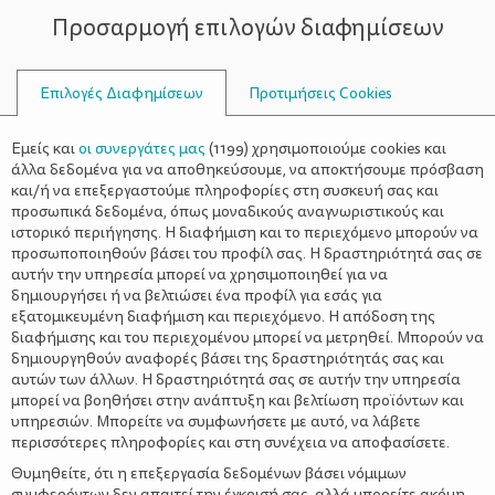
Προσαρμογή επιλογών διαφημίσεων
ΣΥΜΒΟΥΛΟΙ
Επιλογές Διαφημίσεων
Προτιμήσεις Cookies
ΟΙΚΟΓΕΝΕΙΑΚΈΣ ΔΡΑΣΤΗΡΙΌΤΗΤΕΣ
ΟΙΚΟΓΈΝΕΙΑ
>
Πάμε θέατρο; «Πιάνω παπούτσι
Εμείς και
οι συνεργάτες μας
(
1199
) χρησιμοποιούμε cookies και
πάνω στο πιάνο»
άλλα δεδομένα για να αποθηκεύσουμε, να αποκτήσουμε πρόσβαση
και/ή να επεξεργαστούμε πληροφορίες στη συσκευή σας και
προσωπικά δεδομένα, όπως μοναδικούς αναγνωριστικούς και
ιστορικό περιήγησης. Η διαφήμιση και το περιεχόμενο μπορούν να
προσωποποιηθούν βάσει του προφίλ σας. Η δραστηριότητά σας σε
αυτήν την υπηρεσία μπορεί να χρησιμοποιηθεί για να
δημιουργήσει ή να βελτιώσει ένα προφίλ για εσάς για
εξατομικευμένη διαφήμιση και περιεχόμενο. Η απόδοση της
διαφήμισης και του περιεχομένου μπορεί να μετρηθεί. Μπορούν να
δημιουργηθούν αναφορές βάσει της δραστηριότητάς σας και
αυτών των άλλων. Η δραστηριότητά σας σε αυτήν την υπηρεσία
μπορεί να βοηθήσει στην ανάπτυξη και βελτίωση προϊόντων και
υπηρεσιών. Μπορείτε να συμφωνήσετε με αυτό, να λάβετε
περισσότερες πληροφορίες και στη συνέχεια να αποφασίσετε.
Θυμηθείτε, ότι η επεξεργασία δεδομένων βάσει νόμιμων
συμφερόντων δεν απαιτεί την έγκρισή σας, αλλά μπορείτε ακόμη