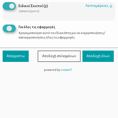
Οι Σύμβουλοι
Λεπτομέρειες
↓
Ειδικοί Σκοποί
(
3
)
Προϊόντα
(απαιτούμενο)
Για όλες τις εφαρμογές
Χρησιμοποίησε αυτό τον διακόπτη για να ενεργοποιήσεις/
Επικοινωνία
απενεργοποιήσεις όλες τις εφαρμογές.
Τηλέφωνο Επικοινωνίας:
800-1199-800
(από σταθερό,
Απόρριπτω
Αποδοχή επιλεγμένων
Αποδοχή όλων
χωρίς χρέωση)
powered by
createIT
Facebook
Instagram
Youtube
Spotify