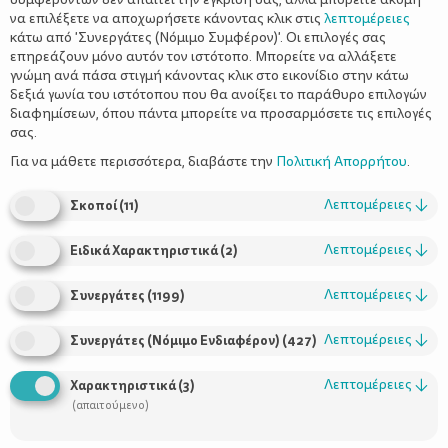
να επιλέξετε να αποχωρήσετε κάνοντας κλικ στις
λεπτομέρειες
κάτω από 'Συνεργάτες (Νόμιμο Συμφέρον)'. Οι επιλογές σας
επηρεάζουν μόνο αυτόν τον ιστότοπο. Μπορείτε να αλλάξετε
γνώμη ανά πάσα στιγμή κάνοντας κλικ στο εικονίδιο στην κάτω
δεξιά γωνία του ιστότοπου που θα ανοίξει το παράθυρο επιλογών
Πάμε θέατρο; «Πιάνω παπούτσι πάνω
διαφημίσεων, όπου πάντα μπορείτε να προσαρμόσετε τις επιλογές
στο πιάνο»
σας.
Για να μάθετε περισσότερα, διαβάστε την
Πολιτική Απορρήτου
.
Λεπτομέρειες
↓
Σκοποί
(
11
)
Λεπτομέρειες
↓
Ειδικά Χαρακτηριστικά
(
2
)
Λεπτομέρειες
↓
Συνεργάτες
(
1199
)
Λεπτομέρειες
↓
Συνεργάτες (Νόμιμο Ενδιαφέρον)
(
427
)
Χρήσιμοι Σύνδεσμοι
Λεπτομέρειες
↓
Χαρακτηριστικά
(
3
)
(απαιτούμενο)
Τι είναι το ΔΕΛΤΑ moms