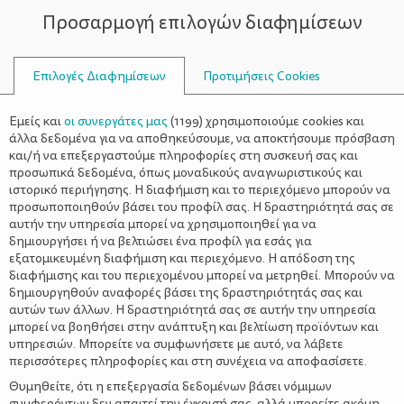
Προσαρμογή επιλογών διαφημίσεων
ΣΥΜΒΟΥΛΟΙ
Επιλογές Διαφημίσεων
Προτιμήσεις Cookies
ΘΈΑΤΡΟ ΠΌΡΤΑ
Εμείς και
οι συνεργάτες μας
(
1199
) χρησιμοποιούμε cookies και
άλλα δεδομένα για να αποθηκεύσουμε, να αποκτήσουμε πρόσβαση
και/ή να επεξεργαστούμε πληροφορίες στη συσκευή σας και
προσωπικά δεδομένα, όπως μοναδικούς αναγνωριστικούς και
ιστορικό περιήγησης. Η διαφήμιση και το περιεχόμενο μπορούν να
προσωποποιηθούν βάσει του προφίλ σας. Η δραστηριότητά σας σε
αυτήν την υπηρεσία μπορεί να χρησιμοποιηθεί για να
δημιουργήσει ή να βελτιώσει ένα προφίλ για εσάς για
εξατομικευμένη διαφήμιση και περιεχόμενο. Η απόδοση της
διαφήμισης και του περιεχομένου μπορεί να μετρηθεί. Μπορούν να
δημιουργηθούν αναφορές βάσει της δραστηριότητάς σας και
αυτών των άλλων. Η δραστηριότητά σας σε αυτήν την υπηρεσία
μπορεί να βοηθήσει στην ανάπτυξη και βελτίωση προϊόντων και
υπηρεσιών. Μπορείτε να συμφωνήσετε με αυτό, να λάβετε
περισσότερες πληροφορίες και στη συνέχεια να αποφασίσετε.
Θυμηθείτε, ότι η επεξεργασία δεδομένων βάσει νόμιμων
συμφερόντων δεν απαιτεί την έγκρισή σας, αλλά μπορείτε ακόμη